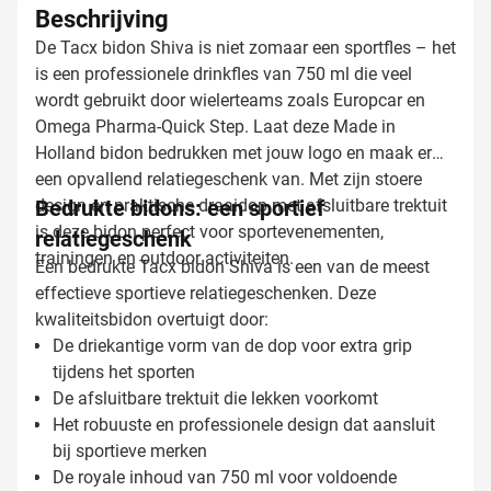
Beschrijving
De Tacx bidon Shiva is niet zomaar een sportfles – het
is een professionele drinkfles van 750 ml die veel
wordt gebruikt door wielerteams zoals Europcar en
Omega Pharma-Quick Step. Laat deze Made in
Holland bidon bedrukken met jouw logo en maak er
een opvallend relatiegeschenk van. Met zijn stoere
design en praktische draaidop met afsluitbare trektuit
Bedrukte bidons: een sportief
is deze bidon perfect voor sportevenementen,
relatiegeschenk
trainingen en outdoor activiteiten.
Een bedrukte Tacx bidon Shiva is een van de meest
effectieve sportieve relatiegeschenken. Deze
kwaliteitsbidon overtuigt door:
De driekantige vorm van de dop voor extra grip
tijdens het sporten
De afsluitbare trektuit die lekken voorkomt
Het robuuste en professionele design dat aansluit
bij sportieve merken
De royale inhoud van 750 ml voor voldoende