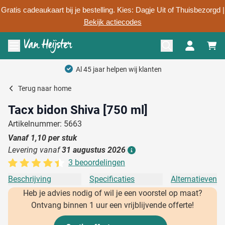
Gratis cadeaukaart bij je bestelling. Kies: Dagje Uit of Thuisbezorgd |
Bekijk actiecodes
Ga naar de inhoud
Menu openen
Persoonlijk advies
Terug naar
home
Tacx bidon Shiva [750 ml]
Artikelnummer: 5663
Vanaf
1,10
per stuk
Levering vanaf
31 augustus 2026
Details
3 beoordelingen
Beschrijving
Specificaties
Alternatieven
Heb je advies nodig of wil je een voorstel op maat?
Ontvang binnen 1 uur een vrijblijvende offerte!