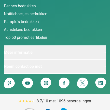
Pennen bedrukken
Notitieboekjes bedrukken
Paraplu's bedrukken
Aanstekers bedrukken
Top 50 promotieartikelen
Meer informatie
Neem contact op met
Van Heijster
Pinterest
YouTube
Instagram
Facebook
Twitter
Linke
8.7/10 met 1096 beoordelingen
Gemiddeld reviewpercentage is 87