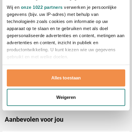
precies zien wat je kunt verwachten. Onbedrukte
Wij en
onze 1022 partners
verwerken je persoonlijke
flessen zijn alleen verkrijgbaar in veelvouden van 50
gegevens (bijv. uw IP-adres) met behulp van
stuks. Neem contact met ons op voor een offerte op
technologieën zoals cookies om informatie op uw
maat - met 45 jaar ervaring in relatiegeschenken
Lees meer
apparaat op te slaan en te gebruiken met als doel
denken wij graag met je mee!
gepersonaliseerde advertenties en content, metingen aan
Specificaties
advertenties en content, inzicht in publiek en
Productnummer
5663
productontwikkeling. U kunt kiezen wie uw gegevens
Gewicht
88 gram
gebruikt en met welke doelen.
Merk
Tacx
Inhoud
750 ml
Als u het toestaat, willen we ook graag:
Afmetingen
25 cm (h)
Alles toestaan
Informatie verzamelen over uw geografische
Diameter
7.5 cm
locatie, die tot een paar meter nauwkeurig kan zijn
Uw apparaat identificeren door het actief te
Weigeren
scannen op specifieke eigenschappen (fingerprinting)
Lees meer over hoe uw persoonlijke gegevens worden
verwerkt en stel uw voorkeuren in het
detailgedeelte
in.
Aanbevolen voor jou
U kunt uw toestemming op elk moment wijzigen of
intrekken in de Cookieverklaring.