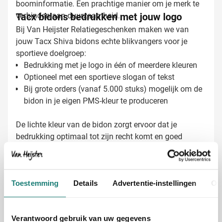
boominformatie. Een prachtige manier om je merk te
verbinden aan duurzaamheid.
Tacx bidons bedrukken met jouw logo
Bij Van Heijster Relatiegeschenken maken we van
jouw Tacx Shiva bidons echte blikvangers voor je
sportieve doelgroep:
Bedrukking met je logo in één of meerdere kleuren
Optioneel met een sportieve slogan of tekst
Bij grote orders (vanaf 5.000 stuks) mogelijk om de
bidon in je eigen PMS-kleur te produceren
De lichte kleur van de bidon zorgt ervoor dat je
bedrukking optimaal tot zijn recht komt en goed
zichtbaar blijft, zelfs tijdens intensief gebruik.
Gratis digitaal voorbeeld van je bedrukte
Toestemming
Details
Advertentie-instellingen
Ov
bidon
Wil je zien hoe jouw logo eruitziet op de Tacx Shiva
bidon? Vraag een digitaal voorbeeld aan en wij laten je
Verantwoord gebruik van uw gegevens