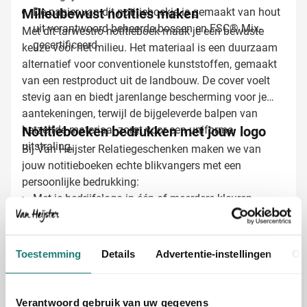
Milieubewust notities maken
De papier van dit notitieboekje is gemaakt van hout
uit verantwoord beheerde bossen en FSC® Mix-
Met dit tarwestro notitieboek maak je een bewuste
gecertificeerd
keuze voor het milieu. Het materiaal is een duurzaam
alternatief voor conventionele kunststoffen, gemaakt
van een restproduct uit de landbouw. De cover voelt
stevig aan en biedt jarenlange bescherming voor je
aantekeningen, terwijl de bijgeleverde balpen van
hetzelfde materiaal zorgt voor een uniforme
Notitieboeken bedrukken met jouw logo
uitstraling.
Bij Van Heijster Relatiegeschenken maken we van
jouw notitieboeken echte blikvangers met een
persoonlijke bedrukking:
Met je bedrijfslogo in één of meerdere kleuren
Met een pakkende slogan of boodschap
Op de voorzijde voor maximale zichtbaarheid
Toestemming
Details
Advertentie-instellingen
Ov
Een bedrukt notitieboek is niet alleen functioneel, maar
ook een blijvende herinnering aan jouw merk of
evenement. Elke keer als iemand aantekeningen
Verantwoord gebruik van uw gegevens