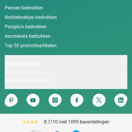
Pennen bedrukken
Notitieboekjes bedrukken
Paraplu's bedrukken
Aanstekers bedrukken
Top 50 promotieartikelen
Meer informatie
Neem contact op met
Van Heijster
Pinterest
YouTube
Instagram
Facebook
Twitter
Linke
8.7/10 met 1095 beoordelingen
Gemiddeld reviewpercentage is 87