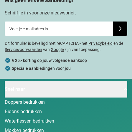
Mis geen enkele aanbieding!
Schrijf je in voor onze nieuwsbrief.
Voer je e-mailadres in
Schrijf j
Dit formulier is beveiligd met reCAPTCHA - het
Privacybeleid
en de
Servicevoorwaarden
van
Google
zijn van toepassing.
€ 25,- korting op jouw volgende aankoop
Speciale aanbiedingen voor jou
Snel naar
Doppers bedrukken
Bidons bedrukken
Waterflessen bedrukken
Mokken bedrukken