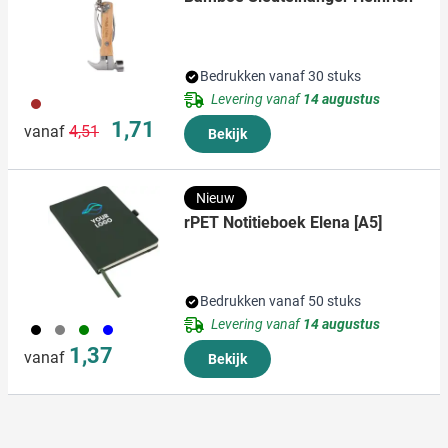
Bedrukken vanaf 30 stuks
Levering vanaf
14 augustus
011
Normale prijs
Speciale prijs
1,71
vanaf
4,51
Bekijk
Nieuw
rPET Notitieboek Elena [A5]
Bedrukken vanaf 50 stuks
Levering vanaf
14 augustus
001
003
004
005
1,37
vanaf
Bekijk