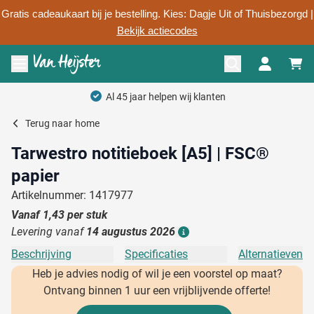
Gratis cadeaukaart bij je bestelling. Kies: Dagje Uit of Thuisbezorgd |
Bekijk actiecodes
Ga naar de inhoud
Menu openen
Al 45 jaar helpen wij klanten
Terug naar
home
Tarwestro notitieboek [A5] | FSC®
papier
Artikelnummer: 1417977
Vanaf
1,43
per stuk
Levering vanaf
14 augustus 2026
Details
Beschrijving
Specificaties
Alternatieven
Heb je advies nodig of wil je een voorstel op maat?
Ontvang binnen 1 uur een vrijblijvende offerte!