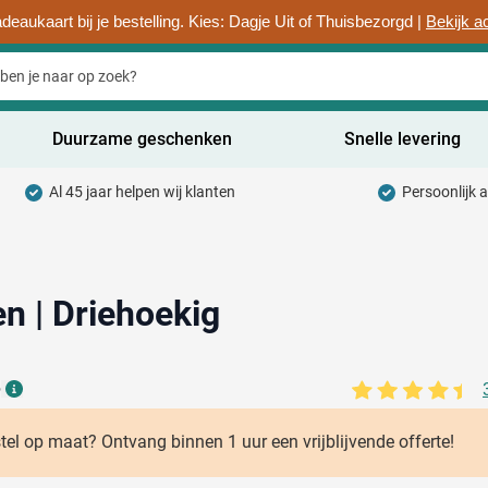
deaukaart bij je bestelling. Kies: Dagje Uit of Thuisbezorgd |
Bekijk a
Duurzame geschenken
Snelle levering
Al 45 jaar helpen wij klanten
Persoonlijk 
uurzaam categorie
hrijfwaren categorie
rinkwaren categorie
en | Driehoekig
ntoorartikelen categorie
adgets & Weggevers categorie
6
Details
assen categorie
stel op maat? Ontvang binnen 1 uur een vrijblijvende offerte!
ectronica categorie