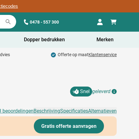
ctiecodes
0478 - 557 300
Dopper bedrukken
Merken
advies
Offerte op maat
Klantenservice
Snel
geleverd
Details
3 beoordelingen
Beschrijving
Specificaties
Alternatieven
Gratis offerte aanvragen