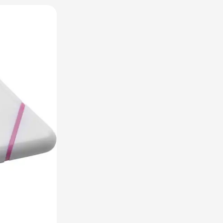
raplu's categorie
oreca & Keuken categorie
rsoonlijk & Veiligheid categorie
door & Vrije tijd categorie
ellen & Kids categorie
xtiel categorie
ties & thema's categorie