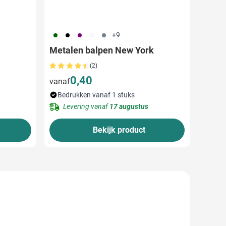
060
001
024
002
003
+9
Metalen balpen New York
(2)
0,40
vanaf
Bedrukken vanaf 1 stuks
Levering vanaf
17 augustus
Bekijk product