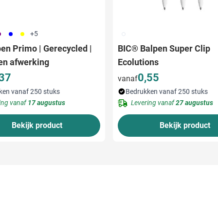
24
005
006
002
+5
pen Primo | Gerecycled |
BIC® Balpen Super Clip
en afwerking
Ecolutions
,37
0,55
vanaf
ken vanaf 250 stuks
Bedrukken vanaf 250 stuks
ing vanaf
17 augustus
Levering vanaf
27 augustus
Bekijk product
Bekijk product