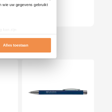
en wie uw gegevens gebruikt
g kan zijn
erprinting)
t
detailgedeelte
in. U kunt uw
Alles toestaan
 media te bieden en om ons
ze partners voor social
nformatie die u aan ze heeft