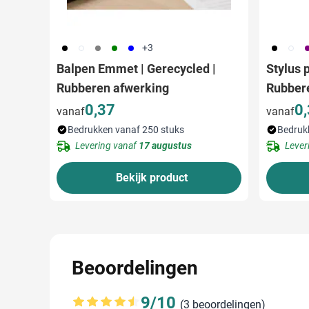
001
002
003
004
005
001
002
0
+3
Balpen Emmet | Gerecycled |
Stylus 
Rubberen afwerking
Rubber
0,37
0
vanaf
vanaf
Bedrukken vanaf 250 stuks
Bedruk
Levering vanaf
17 augustus
Lever
Bekijk product
Beoordelingen
9/10
(3 beoordelingen)
Gemiddelde beoordeling: 9 van 10