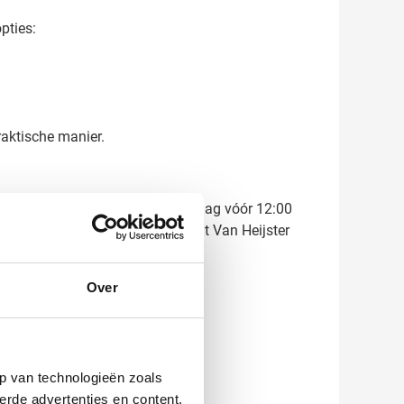
pties:
raktische manier.
ect het resultaat. Bestel je vandaag vóór 12:00
aring in relatiegeschenken zorgt Van Heijster
Over
p van technologieën zoals
erde advertenties en content,