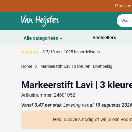
Gratis ca
Ga naar de inhoud
Zoek
Zoek
Sla menu over
Bestsellers
Alle categorieën
Duurzaam
8.7/10 met 1095 beoordelingen
Gemiddeld reviewpercentage is 87
Toon submenu voor D
Schrijfwaren
Home
Markeerstift Lavi | 3 kleuren | Driehoekig
Toon submenu voor Sc
Drinkwaren
Toon submenu voor D
Markeerstift Lavi | 3 kleur
Kantoorartikelen
Toon submenu voor Ka
Artikelnummer: 24601052
Gadgets & Weggevers
Vanaf
0,47
per stuk
Levering vanaf
Toon submenu voor G
13 augustus 202
Tassen
Toon submenu voor T
Heb je advies nodig of wil je een voor
Electronica
Toon submenu voor El