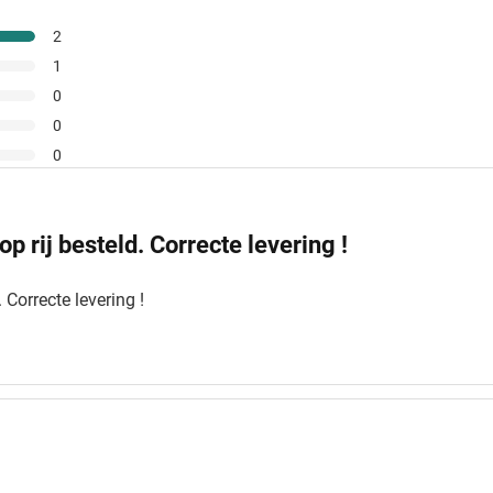
2
1
0
0
0
p rij besteld. Correcte levering !
 Correcte levering !