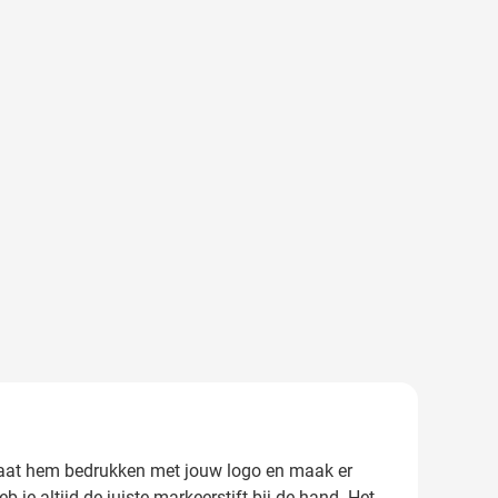
 Laat hem bedrukken met jouw logo en maak er
 je altijd de juiste markeerstift bij de hand. Het