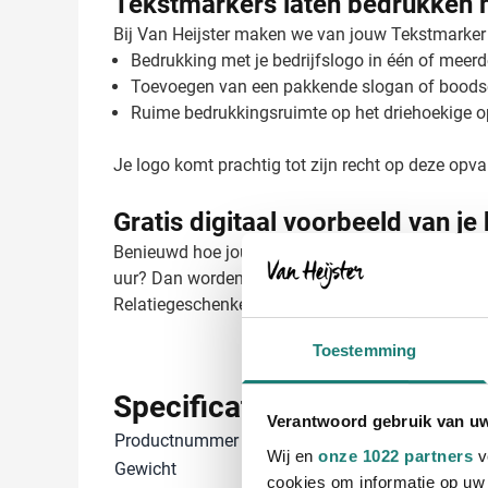
Tekstmarkers laten bedrukken 
Bij Van Heijster maken we van jouw Tekstmarker 
Bedrukking met je bedrijfslogo in één of meerd
Toevoegen van een pakkende slogan of bood
Ruime bedrukkingsruimte op het driehoekige o
Je logo komt prachtig tot zijn recht op deze opva
Gratis digitaal voorbeeld van je
Benieuwd hoe jouw logo eruit ziet op de Tekstmark
uur? Dan worden je bedrukte tekstmarkers binnen
Relatiegeschenken voor een perfect eindresultaa
Toestemming
Specificaties
Verantwoord gebruik van u
Productnummer
24601052
Wij en
onze 1022 partners
v
Gewicht
22 gram
cookies om informatie op uw 