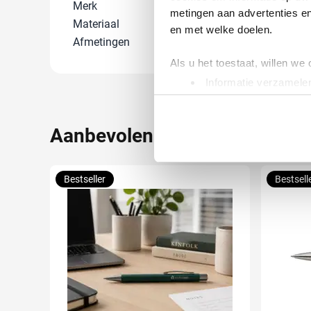
Merk
IMPRESSION
metingen aan advertenties en
Materiaal
ABS
en met welke doelen.
Afmetingen
9 cm x 8 cm x 
Als u het toestaat, willen we
Informatie verzamelen
Uw apparaat identific
Lees meer over hoe uw perso
Aanbevolen voor jou
toestemming op elk moment wi
We gebruiken cookies om cont
Bestseller
Bestsell
websiteverkeer te analyseren
media, adverteren en analys
verstrekt of die ze hebben v