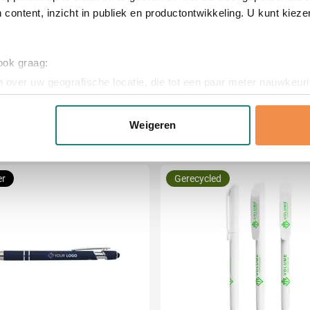
 content, inzicht in publiek en productontwikkeling. U kunt kiez
1.2 cm (l x b x h)
 ook graag:
 over uw geografische locatie, die tot een paar meter nauwkeuri
eren door het actief te scannen op specifieke eigenschappen (fing
onlijke gegevens worden verwerkt en stel uw voorkeuren in he
Weigeren
jzigen of intrekken in de Cookieverklaring.
ent en advertenties te personaliseren, om functies voor social
er
Gerecycled
. Ook delen we informatie over uw gebruik van onze site met on
e. Deze partners kunnen deze gegevens combineren met andere i
erzameld op basis van uw gebruik van hun services.