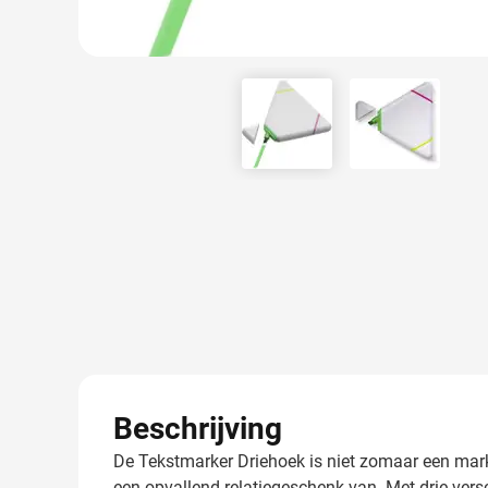
View larger image
View larger
Beschrijving
De Tekstmarker Driehoek is niet zomaar een mark
een opvallend relatiegeschenk van. Met drie versch