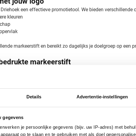
met jouw logo
Driehoek een effectieve promotietool. We bieden verschillende o
ere kleuren
schap
ppervlak
llende markeerstift en bereikt zo dagelijks je doelgroep op een p
 bedrukte markeerstift
er Driehoek? Vraag een gratis digitaal voorbeeld aan en zie dir
 3 werkdagen geleverd (tot maximaal 250 stuks). Met 45 jaar erv
t. Neem contact met ons op voor een persoonlijk advies!
Details
Advertentie-instellingen
w gegevens
erwerken je persoonlijke gegevens (bijv. uw IP-adres) met behul
apparaat op te slaan en te gebruiken met als doel gepersonalise