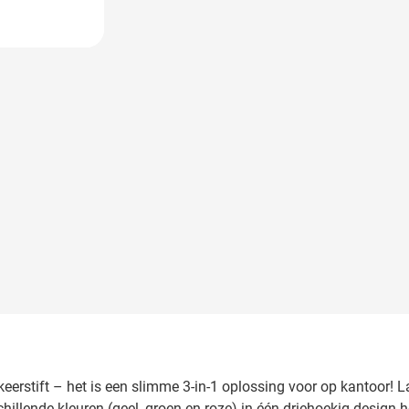
 image
eerstift – het is een slimme 3-in-1 oplossing voor op kantoor!
illende kleuren (geel, groen en roze) in één driehoekig design heb