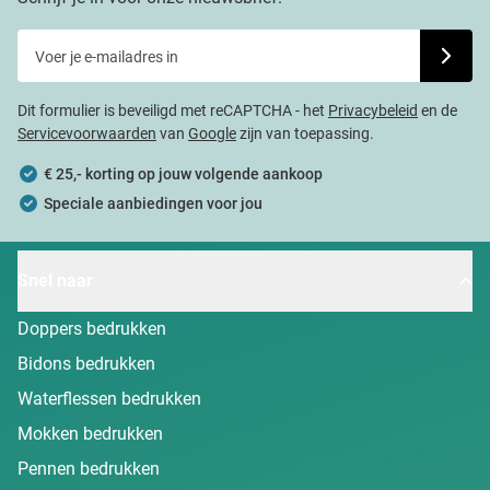
Voer je e-mailadres in
Schrijf j
Dit formulier is beveiligd met reCAPTCHA - het
Privacybeleid
en de
Servicevoorwaarden
van
Google
zijn van toepassing.
€ 25,- korting op jouw volgende aankoop
Speciale aanbiedingen voor jou
Snel naar
Doppers bedrukken
Bidons bedrukken
Waterflessen bedrukken
Mokken bedrukken
Pennen bedrukken