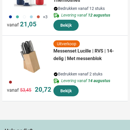
Thermosfles
Bedrukken vanaf 12 stuks
Levering vanaf
12 augustus
773
886
721
887
888
+3
21,05
vanaf
Bekijk
Uitverkoop
Messenset Lucille | RVS | 14-
delig | Met messenblok
Bedrukken vanaf 2 stuks
Levering vanaf
14 augustus
011
Normale prijs
Speciale prijs
20,72
vanaf
53,45
Bekijk