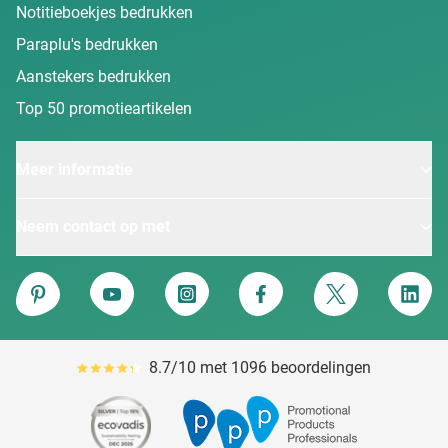
Notitieboekjes bedrukken
Paraplu's bedrukken
Aanstekers bedrukken
Top 50 promotieartikelen
Meer informatie
Neem contact op met
Van Heijster
Pinterest
YouTube
Instagram
Facebook
Twitter
Linke
8.7/10 met 1096 beoordelingen
Gemiddeld reviewpercentage is 87