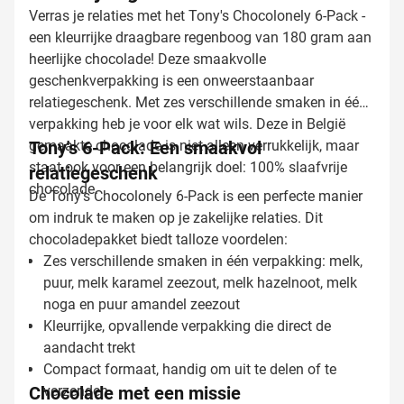
Verras je relaties met het Tony's Chocolonely 6-Pack -
een kleurrijke draagbare regenboog van 180 gram aan
heerlijke chocolade! Deze smaakvolle
geschenkverpakking is een onweerstaanbaar
relatiegeschenk. Met zes verschillende smaken in één
verpakking heb je voor elk wat wils. Deze in België
gemaakte chocolade is niet alleen verrukkelijk, maar
Tony's 6-Pack: Een smaakvol
staat ook voor een belangrijk doel: 100% slaafvrije
relatiegeschenk
chocolade.
De Tony's Chocolonely 6-Pack is een perfecte manier
om indruk te maken op je zakelijke relaties. Dit
chocoladepakket biedt talloze voordelen:
Zes verschillende smaken in één verpakking: melk,
puur, melk karamel zeezout, melk hazelnoot, melk
noga en puur amandel zeezout
Kleurrijke, opvallende verpakking die direct de
aandacht trekt
Compact formaat, handig om uit te delen of te
Chocolade met een missie
verzenden