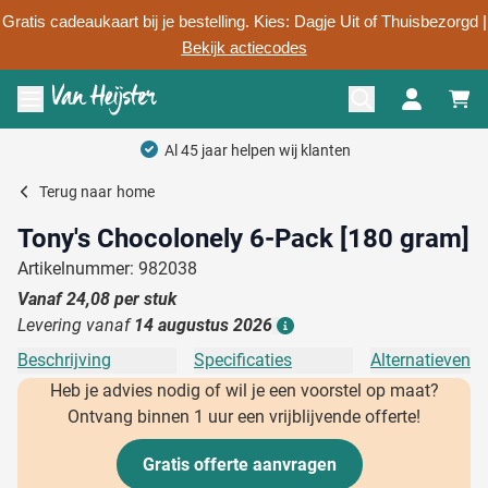
Gratis cadeaukaart bij je bestelling. Kies: Dagje Uit of Thuisbezorgd |
Bekijk actiecodes
Ga naar de inhoud
Menu openen
Al 45 jaar helpen wij klanten
Terug naar
home
Tony's Chocolonely 6-Pack [180 gram]
Artikelnummer: 982038
Vanaf
24,08
per stuk
Levering vanaf
14 augustus 2026
Details
Beschrijving
Specificaties
Alternatieven
Heb je advies nodig of wil je een voorstel op maat?
Ontvang binnen 1 uur een vrijblijvende offerte!
Gratis offerte aanvragen