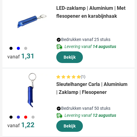
verzameld op basis van uw gebruik van hun services.
LED-zaklamp | Aluminium | Met
flesopener en karabijnhaak
Bedrukken vanaf 25 stuks
Levering vanaf
14 augustus
001
005
032
1,31
vanaf
Bekijk
(1)
Sleutelhanger Carla | Aluminium
| Zaklamp | Flesopener
Bedrukken vanaf 50 stuks
Levering vanaf
12 augustus
001
023
008
032
1,22
vanaf
Bekijk