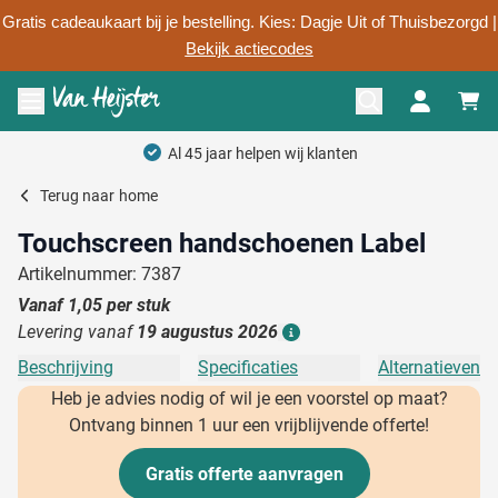
Gratis cadeaukaart bij je bestelling. Kies: Dagje Uit of Thuisbezorgd |
Bekijk actiecodes
Ga naar de inhoud
Menu openen
Al 45 jaar helpen wij klanten
Terug naar
home
Touchscreen handschoenen Label
Artikelnummer: 7387
Vanaf
1,05
per stuk
Levering vanaf
19 augustus 2026
Details
Beschrijving
Specificaties
Alternatieven
Heb je advies nodig of wil je een voorstel op maat?
Ontvang binnen 1 uur een vrijblijvende offerte!
Gratis offerte aanvragen