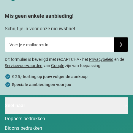
Mis geen enkele aanbieding!
Schrijf je in voor onze nieuwsbrief.
Voer je e-mailadres in
Schrijf j
Dit formulier is beveiligd met reCAPTCHA - het
Privacybeleid
en de
Servicevoorwaarden
van
Google
zijn van toepassing.
€ 25,- korting op jouw volgende aankoop
Speciale aanbiedingen voor jou
Snel naar
Doppers bedrukken
Bidons bedrukken