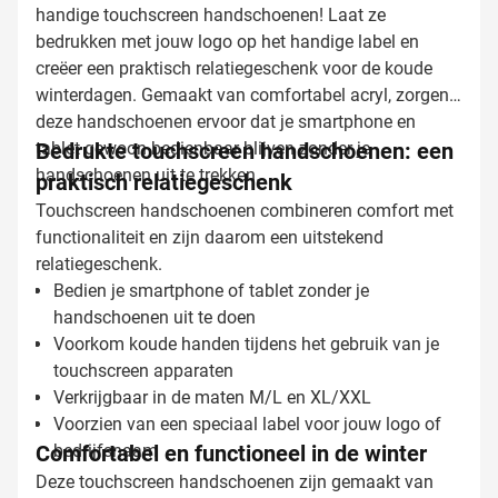
handige touchscreen handschoenen! Laat ze
bedrukken met jouw logo op het handige label en
creëer een praktisch relatiegeschenk voor de koude
winterdagen. Gemaakt van comfortabel acryl, zorgen
deze handschoenen ervoor dat je smartphone en
tablet gewoon bedienbaar blijven zonder je
Bedrukte touchscreen handschoenen: een
handschoenen uit te trekken.
praktisch relatiegeschenk
Touchscreen handschoenen combineren comfort met
functionaliteit en zijn daarom een uitstekend
relatiegeschenk.
Bedien je smartphone of tablet zonder je
handschoenen uit te doen
Voorkom koude handen tijdens het gebruik van je
touchscreen apparaten
Verkrijgbaar in de maten M/L en XL/XXL
Voorzien van een speciaal label voor jouw logo of
Comfortabel en functioneel in de winter
bedrijfsnaam
Deze touchscreen handschoenen zijn gemaakt van