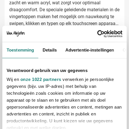
zacht en warm acryl, wat zorgt voor optimaal
draagcomfort. De speciale geleidende materialen in de
vingertoppen maken het mogelijk om nauwkeurig te
swipen, klikken en typen op elk touchscreen apparaat.
Of je nu snel een berichtje wilt sturen, een telefoontje
wilt beantwoorden of een route wilt opzoeken - met
Handschoenen laten bedrukken met logo
deze handschoenen blijf je altijd verbonden, zelfs in de
Bij Van Heijster Relatiegeschenken maken we van
Toestemming
Details
Advertentie-instellingen
Ov
kou.
deze handschoenen een perfect gepersonaliseerd
cadeau:
Met je bedrijfslogo in full color op het speciale label
Verantwoord gebruik van uw gegevens
Met een slogan of bedrijfsnaam voor extra
Wij en
onze 1022 partners
verwerken je persoonlijke
herkenbaarheid
gegevens (bijv. uw IP-adres) met behulp van
Professioneel bedrukt voor een lange levensduur
technologieën zoals cookies om informatie op uw
van de opdruk
apparaat op te slaan en te gebruiken met als doel
Gratis digitaal voorbeeld van je bedrukte
gepersonaliseerde advertenties en content, metingen aan
handschoenen
advertenties en content, inzicht in publiek en
Benieuwd hoe jouw logo eruit ziet op deze
productontwikkeling. U kunt kiezen wie uw gegevens
touchscreen handschoenen? Vraag vrijblijvend een
gebruikt en met welke doelen.