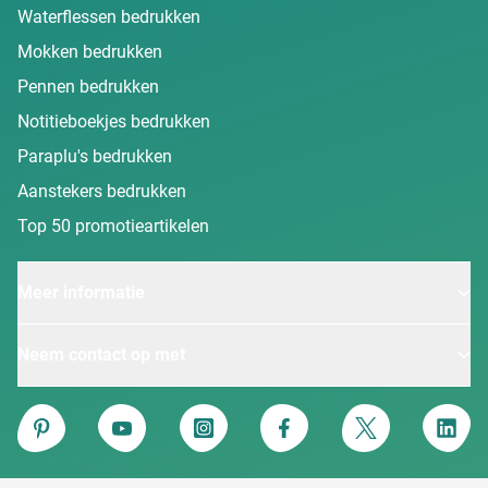
Waterflessen bedrukken
Mokken bedrukken
Pennen bedrukken
Notitieboekjes bedrukken
Paraplu's bedrukken
Aanstekers bedrukken
Top 50 promotieartikelen
Meer informatie
Neem contact op met
Van Heijster
Pinterest
YouTube
Instagram
Facebook
Twitter
Linke