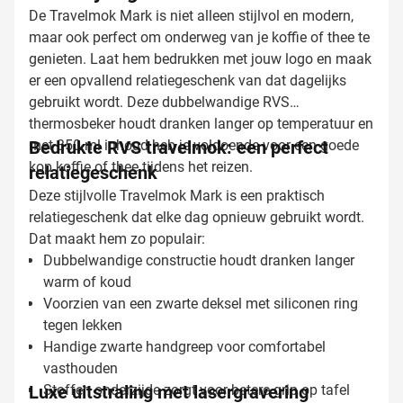
De Travelmok Mark is niet alleen stijlvol en modern,
maar ook perfect om onderweg van je koffie of thee te
genieten. Laat hem bedrukken met jouw logo en maak
er een opvallend relatiegeschenk van dat dagelijks
gebruikt wordt. Deze dubbelwandige RVS
thermosbeker houdt dranken langer op temperatuur en
met 350 ml inhoud heb je voldoende voor een goede
Bedrukte RVS travelmok: een perfect
kop koffie of thee tijdens het reizen.
relatiegeschenk
Deze stijlvolle Travelmok Mark is een praktisch
relatiegeschenk dat elke dag opnieuw gebruikt wordt.
Dat maakt hem zo populair:
Dubbelwandige constructie houdt dranken langer
warm of koud
Voorzien van een zwarte deksel met siliconen ring
tegen lekken
Handige zwarte handgreep voor comfortabel
vasthouden
Luxe uitstraling met lasergravering
Stoffen onderzijde zorgt voor betere grip op tafel