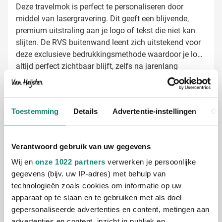
Deze travelmok is perfect te personaliseren door
middel van lasergravering. Dit geeft een blijvende,
premium uitstraling aan je logo of tekst die niet kan
slijten. De RVS buitenwand leent zich uitstekend voor
deze exclusieve bedrukkingsmethode waardoor je logo
altijd perfect zichtbaar blijft, zelfs na jarenlang
gebruik.
Travelmok laten bedrukken met jouw logo
Bij Van Heijster Relatiegeschenken maken we van
jouw thermosbeker een opvallend promotieartikel. We
Toestemming
Details
Advertentie-instellingen
Ov
bieden verschillende mogelijkheden:
Met je bedrijfslogo via lasergravering voor een luxe
uitstraling
Verantwoord gebruik van uw gegevens
Met een pakkende tekst of slogan voor maximale
Wij en
onze 1022 partners
verwerken je persoonlijke
zichtbaarheid
gegevens (bijv. uw IP-adres) met behulp van
Met verschillende namen mogelijk voor een
technologieën zoals cookies om informatie op uw
persoonlijke touch
apparaat op te slaan en te gebruiken met als doel
Gratis digitaal voorbeeld van je bedrukte
gepersonaliseerde advertenties en content, metingen aan
travelmok
advertenties en content, inzicht in publiek en