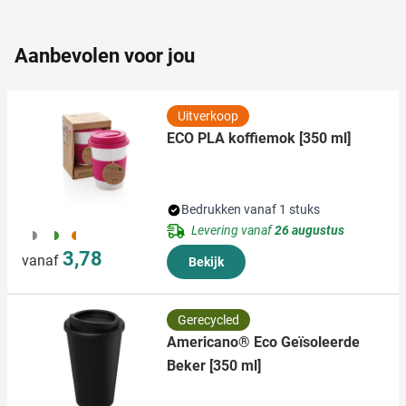
partners kunnen deze gegevens combineren met andere
informatie die u aan ze heeft verstrekt of die ze hebben
Aanbevolen voor jou
verzameld op basis van uw gebruik van hun services.
Uitverkoop
ECO PLA koffiemok [350 ml]
Bedrukken vanaf 1 stuks
Levering vanaf
26 augustus
003
004
007
3,78
vanaf
Bekijk
Gerecycled
Americano® Eco Geïsoleerde
Beker [350 ml]