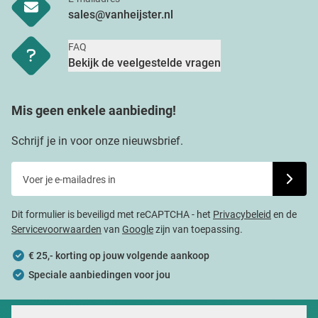
sales@vanheijster.nl
FAQ
Bekijk de veelgestelde vragen
Mis geen enkele aanbieding!
Schrijf je in voor onze nieuwsbrief.
Voer je e-mailadres in
Schrijf j
Dit formulier is beveiligd met reCAPTCHA - het
Privacybeleid
en de
Servicevoorwaarden
van
Google
zijn van toepassing.
€ 25,- korting op jouw volgende aankoop
Speciale aanbiedingen voor jou