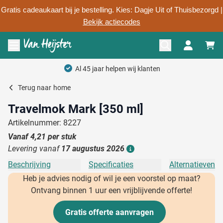
Gratis cadeaukaart bij je bestelling. Kies: Dagje Uit of Thuisbezorgd |
Bekijk actiecodes
Ga naar de inhoud
Menu openen
Al 45 jaar helpen wij klanten
Terug naar
home
Travelmok Mark [350 ml]
Artikelnummer: 8227
Vanaf
4,21
per stuk
Levering vanaf
17 augustus 2026
Details
Beschrijving
Specificaties
Alternatieven
Heb je advies nodig of wil je een voorstel op maat?
Ontvang binnen 1 uur een vrijblijvende offerte!
Gratis offerte aanvragen