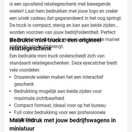
is een opvallend relatiegeschenk met bewegende
wielen! Laat hem bedrukken met jouw logo en creëer
een uniek cadeau dat gegarandeerd in het oog springt.
De truck is compact, stevig en kan aan beide zijden
worden voorzien van jouw bedrijfsidentiteit. Perfect
als bureau-item dat jouw merk op een speelse manier
Bedrukte mini trucks: een origineel
onder de aandacht brengt.
relatiegeschenk
Een bedrukte mini truck onderscheidt zich van
standaard relatiegeschenken. Deze eyecatcher biedt
vele voordelen:
Draaiende wielen maken het een interactief
geschenk
Bedrukking mogelijk aan beide zijden voor
maximale zichtbaarheid
Compact formaat, ideaal voor op het bureau
Full color bedrukking voor een professionele
Maak indruk met jouw bedrijfswagens in
uitstraling
miniatuur