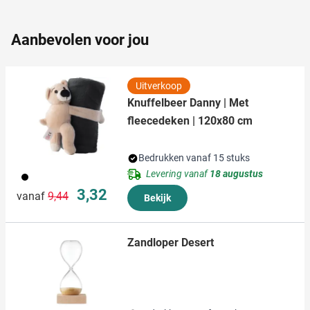
partners kunnen deze gegevens combineren met andere
informatie die u aan ze heeft verstrekt of die ze hebben
Aanbevolen voor jou
verzameld op basis van uw gebruik van hun services.
Uitverkoop
Knuffelbeer Danny | Met
fleecedeken | 120x80 cm
Bedrukken vanaf 15 stuks
Levering vanaf
18 augustus
001
Normale prijs
Speciale prijs
3,32
vanaf
9,44
Bekijk
Zandloper Desert