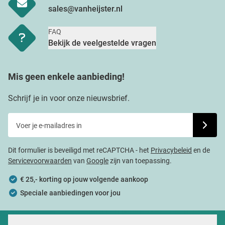
sales@vanheijster.nl
FAQ
Bekijk de veelgestelde vragen
Mis geen enkele aanbieding!
Schrijf je in voor onze nieuwsbrief.
Voer je e-mailadres in
Schrijf j
Dit formulier is beveiligd met reCAPTCHA - het
Privacybeleid
en de
Servicevoorwaarden
van
Google
zijn van toepassing.
€ 25,- korting op jouw volgende aankoop
Speciale aanbiedingen voor jou