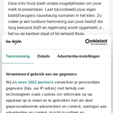
Deze mini truck biedt unieke mogelijkheden om jouw
merk te presenteren. Laat bijvoorbeeld jouw eigen
bedrijfswagens nauwkeurig namaken in het klein. Zo
creëer je een tastbare herinnering aan jouw bedrijf die
lang bewaard blijft en regelmatig wordt opgemerkt, of
het nu op kantoor staat of bij iemand thuis.
Mini trucks laten bedrukken met jouw logo
Bij Van Heijster Relatiegeschenken maken we van
deze mini trucks echte blikvangers voor jouw merk. De
Toestemming
Details
Advertentie-instellingen
Ov
bedrukkingsmogelijkheden zijn uitgebreid:
Met je bedrijfslogo in full color aan beide zijden
Met een pakkende slogan of boodschap
Verantwoord gebruik van uw gegevens
Als miniatuurversie van je eigen bedrijfswagens
Wij en
onze 1022 partners
verwerken je persoonlijke
gegevens (bijv. uw IP-adres) met behulp van
Dankzij de full color bedrukking komen zelfs de
technologieën zoals cookies om informatie op uw
kleinste details van jouw logo perfect tot hun recht op
apparaat op te slaan en te gebruiken met als doel
deze mini truck.
gepersonaliseerde advertenties en content, metingen aan
advertenties en content, inzicht in publiek en