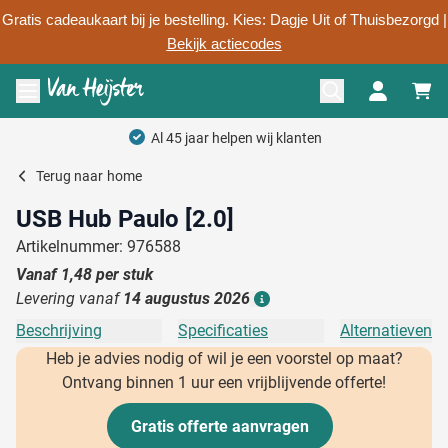
Gratis cadeaukaart bij je bestelling. Kies: Dagje Uit of Thuisbezorgd |
Bekijk actiecodes
Ga naar de inhoud
Menu openen
Al 45 jaar helpen wij klanten
Terug naar
home
USB Hub Paulo [2.0]
Artikelnummer: 976588
Vanaf
1,48
per stuk
Levering vanaf
14 augustus 2026
Details
Beschrijving
Specificaties
Alternatieven
Heb je advies nodig of wil je een voorstel op maat?
Ontvang binnen 1 uur een vrijblijvende offerte!
Gratis offerte aanvragen