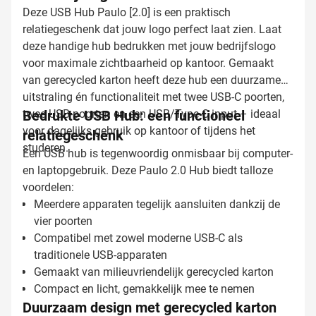
Deze USB Hub Paulo [2.0] is een praktisch
relatiegeschenk dat jouw logo perfect laat zien. Laat
deze handige hub bedrukken met jouw bedrijfslogo
voor maximale zichtbaarheid op kantoor. Gemaakt
van gerecycled karton heeft deze hub een duurzame
uitstraling én functionaliteit met twee USB-C poorten,
twee USB-poorten en een USB/Type-C input – ideaal
Bedrukte USB Hub: een functioneel
voor dagelijks gebruik op kantoor of tijdens het
relatiegeschenk
studeren.
Een USB hub is tegenwoordig onmisbaar bij computer-
en laptopgebruik. Deze Paulo 2.0 Hub biedt talloze
voordelen:
Meerdere apparaten tegelijk aansluiten dankzij de
vier poorten
Compatibel met zowel moderne USB-C als
traditionele USB-apparaten
Gemaakt van milieuvriendelijk gerecycled karton
Compact en licht, gemakkelijk mee te nemen
Duurzaam design met gerecycled karton