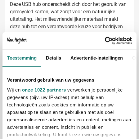
Deze USB hub onderscheidt zich door het gebruik van
gerecycled karton, wat zorgt voor een natuurlijke
uitstraling. Het milieuvriendelijke materiaal maakt
deze hub tot een verantwoorde keuze voor bedrijven
die hun groene imago willen versterken. Bovendien is
elke hub individueel verpakt in een stijlvol kraft
papieren doosje, wat het een complete
USB Hub Paulo bedrukken met jouw logo
geschenkverpakking maakt.
Bij Van Heijster Relatiegeschenken zorgen we voor een
Toestemming
Details
Advertentie-instellingen
Ov
opvallende bedrukking van jouw USB hub. Je kunt
kiezen uit verschillende opties:
Bedrukking met je bedrijfslogo in één of meerdere
Verantwoord gebruik van uw gegevens
kleuren
Wij en
onze 1022 partners
verwerken je persoonlijke
Toevoegen van een slogan of boodschap
gegevens (bijv. uw IP-adres) met behulp van
Full color bedrukking voor maximale impact
technologieën zoals cookies om informatie op uw
apparaat op te slaan en te gebruiken met als doel
Gratis digitaal voorbeeld van je bedrukte
gepersonaliseerde advertenties en content, metingen aan
USB Hub
advertenties en content, inzicht in publiek en
productontwikkeling. U kunt kiezen wie uw gegevens
Benieuwd hoe jouw logo eruit ziet op deze USB Hub