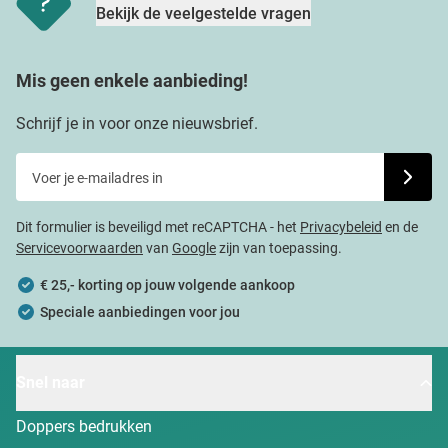
Bekijk de veelgestelde vragen
Mis geen enkele aanbieding!
Schrijf je in voor onze nieuwsbrief.
Voer je e-mailadres in
Schrijf j
Dit formulier is beveiligd met reCAPTCHA - het
Privacybeleid
en de
Servicevoorwaarden
van
Google
zijn van toepassing.
€ 25,- korting op jouw volgende aankoop
Speciale aanbiedingen voor jou
Snel naar
Doppers bedrukken