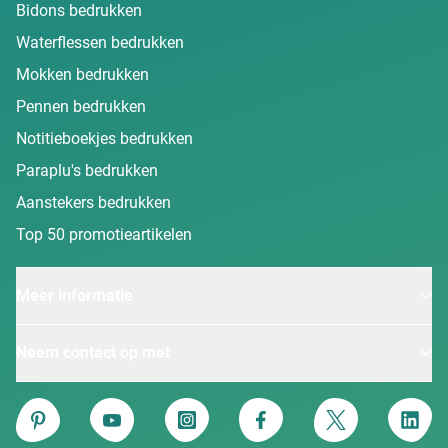
Bidons bedrukken
Waterflessen bedrukken
Mokken bedrukken
Pennen bedrukken
Notitieboekjes bedrukken
Paraplu's bedrukken
Aanstekers bedrukken
Top 50 promotieartikelen
Meer informatie
Neem contact op met
Van Heijster
Pinterest
YouTube
Instagram
Facebook
Twitter
Linke