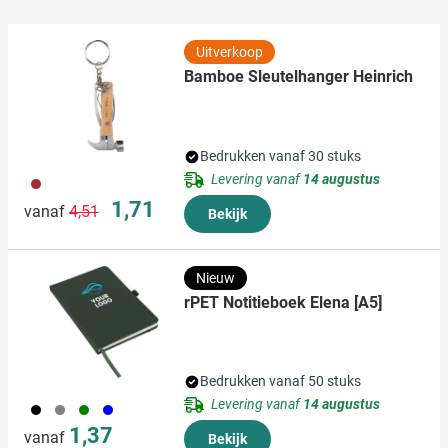
informatie die u aan ze heeft verstrekt of die ze hebben
verzameld op basis van uw gebruik van hun services.
Uitverkoop
Bamboe Sleutelhanger Heinrich
Bedrukken vanaf 30 stuks
Levering vanaf
14 augustus
011
Normale prijs
Speciale prijs
1,71
vanaf
4,51
Bekijk
Nieuw
rPET Notitieboek Elena [A5]
Bedrukken vanaf 50 stuks
Levering vanaf
14 augustus
001
003
004
005
1,37
vanaf
Bekijk