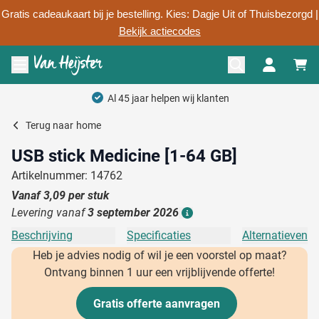
Gratis cadeaukaart bij je bestelling. Kies: Dagje Uit of Thuisbezorgd |
Bekijk actiecodes
Ga naar de inhoud
Menu openen
Al 45 jaar helpen wij klanten
Terug naar
home
USB stick Medicine [1-64 GB]
Artikelnummer: 14762
Vanaf
3,09
per stuk
Levering vanaf
3 september 2026
Details
Beschrijving
Specificaties
Alternatieven
Heb je advies nodig of wil je een voorstel op maat?
Ontvang binnen 1 uur een vrijblijvende offerte!
Gratis offerte aanvragen