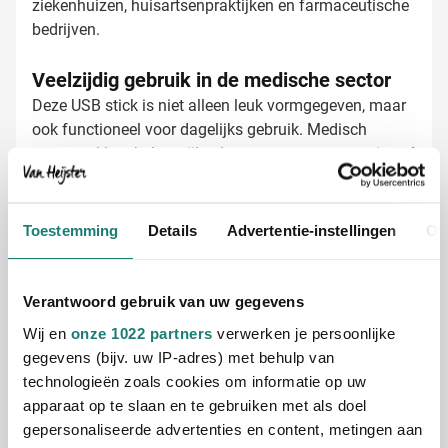
ziekenhuizen, huisartsenpraktijken en farmaceutische
bedrijven.
Veelzijdig gebruik in de medische sector
Deze USB stick is niet alleen leuk vormgegeven, maar
ook functioneel voor dagelijks gebruik. Medisch
personeel kan belangrijke documenten, presentaties of
patiëntinformatie (beveiligd) meenemen. De
pillendesign zorgt voor een directe link met de
zorgsector, wat deze USB stick een thematisch en
Toestemming
Details
Advertentie-instellingen
Ov
doelgericht cadeau maakt voor iedereen binnen de
USB stick Medicine bedrukken met logo
medische wereld.
Bij Van Heijster maken we van jouw USB stick een
professionele blikvanger. Personaliseer hem geheel
Verantwoord gebruik van uw gegevens
naar wens:
Wij en
onze 1022 partners
verwerken je persoonlijke
Met je bedrijfslogo in één of meerdere kleuren
gegevens (bijv. uw IP-adres) met behulp van
Met een pakkende slogan of tekst
technologieën zoals cookies om informatie op uw
Met verschillende vormen van bedrukking mogelijk
apparaat op te slaan en te gebruiken met als doel
gepersonaliseerde advertenties en content, metingen aan
Onze experts zorgen voor een scherpe en duurzame