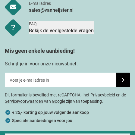
E-mailadres
sales@vanheijster.nl
FAQ
Bekijk de veelgestelde vragen
Mis geen enkele aanbieding!
Schrijf je in voor onze nieuwsbrief.
Voer je e-mailadres in
Schrijf j
Dit formulier is beveiligd met reCAPTCHA - het
Privacybeleid
en de
Servicevoorwaarden
van
Google
zijn van toepassing.
€ 25,- korting op jouw volgende aankoop
Speciale aanbiedingen voor jou