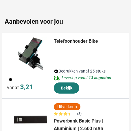
partners kunnen deze gegevens combineren met andere
informatie die u aan ze heeft verstrekt of die ze hebben
verzameld op basis van uw gebruik van hun services.
Aanbevolen voor jou
Telefoonhouder Bike
Bedrukken vanaf 25 stuks
Levering vanaf
13 augustus
001
3,21
vanaf
Bekijk
Uitverkoop
(3)
Powerbank Basic Plus |
Aluminium | 2.600 mAh