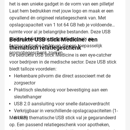
het is een unieke gadget in de vorm van een pilletje!
Laat hem bedrukken met jouw logo en maak er een
opvallend én origineel relatiegeschenk van. Met
opslagcapaciteit van 1 tot 64 GB heb je voldoende
ruimte voor al je belangrijke bestanden. Deze USB
stick is perfect voor zorgprofessionals en
Bedrukte USB stick Medicine: een
farmaceutische bedrijven die een toepasselijk
thematisch relatiegeschenk
promotiegeschenk zoeken.
De bedrukte USB stick Medicine is een eye-catcher
voor bedrijven in de medische sector. Deze USB stick
biedt talloze voordelen:
Herkenbare pilvorm die direct associeert met de
zorgsector
Praktisch sleuteloog voor bevestiging aan een
sleutelhanger
USB 2.0 aansluiting voor snelle dataoverdracht
Verkrijgbaar in verschillende opslagcapaciteiten (1-
Met deze thematische USB stick val je gegarandeerd
64 GB)
op. Een passend relatiegeschenk voor apotheken,