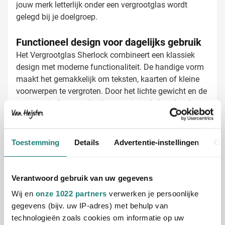
jouw merk letterlijk onder een vergrootglas wordt
gelegd bij je doelgroep.
Functioneel design voor dagelijks gebruik
Het Vergrootglas Sherlock combineert een klassiek
design met moderne functionaliteit. De handige vorm
maakt het gemakkelijk om teksten, kaarten of kleine
voorwerpen te vergroten. Door het lichte gewicht en de
ergonomische vorm ligt het prettig in de hand en kan
het langdurig gebruikt worden zonder vermoeidheid.
Het vergrootglas is gemaakt van duurzaam materiaal
Vergrootglas bedrukken met jouw logo
dat jarenlang meegaat.
Bij Van Heijster Relatiegeschenken maken we van
Toestemming
Details
Advertentie-instellingen
Ov
jouw vergrootglas een effectief promotiemiddel. Je
hebt verschillende bedrukkingsmogelijkheden:
Met je bedrijfslogo in één of meerdere kleuren
Verantwoord gebruik van uw gegevens
Met een pakkende tekst of slogan
Wij en
onze 1022 partners
verwerken je persoonlijke
Combinatie van logo en tekst voor maximale
gegevens (bijv. uw IP-adres) met behulp van
zichtbaarheid
technologieën zoals cookies om informatie op uw