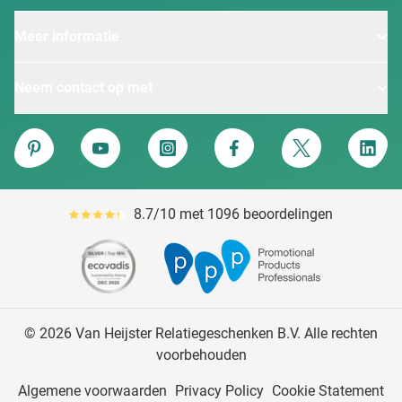
Meer informatie
Neem contact op met
Van Heijster
Pinterest
YouTube
Instagram
Facebook
Twitter
Linke
8.7/10 met 1096 beoordelingen
Gemiddeld reviewpercentage is 87
© 2026 Van Heijster Relatiegeschenken B.V. Alle rechten
voorbehouden
Algemene voorwaarden
Privacy Policy
Cookie Statement