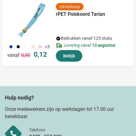
Uitverkoop
rPET Polskoord Tarian
Bedrukken vanaf 125 stuks
Levering vanaf
13 augustus
023
001
002
357
017
+5
Normale prijs
Speciale prijs
0,12
vanaf
0,30
Bekijk
Hulp nodig?
Onze medewerkers zijn op werkdagen tot 17.00 uur
bereikbaar.
Telefoon