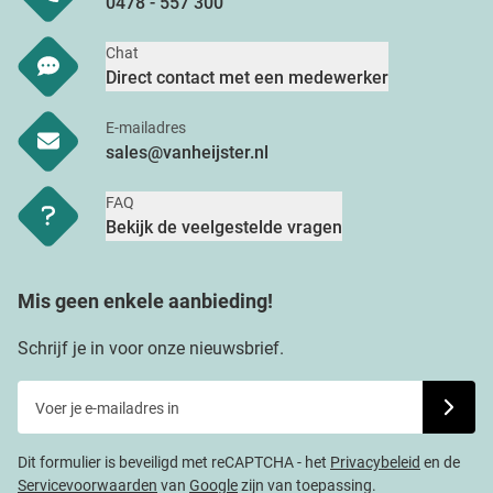
0478 - 557 300
Chat
Direct contact met een medewerker
E-mailadres
sales@vanheijster.nl
FAQ
Bekijk de veelgestelde vragen
Mis geen enkele aanbieding!
Schrijf je in voor onze nieuwsbrief.
Voer je e-mailadres in
Schrijf j
Dit formulier is beveiligd met reCAPTCHA - het
Privacybeleid
en de
Servicevoorwaarden
van
Google
zijn van toepassing.