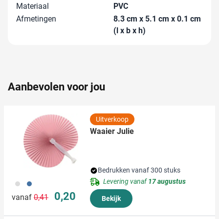
en om ons websiteverkeer te analyseren. Ook delen we
Materiaal
PVC
informatie over uw gebruik van onze site met onze
Afmetingen
8.3 cm x 5.1 cm x 0.1 cm
partners voor social media, adverteren en analyse. Deze
(l x b x h)
partners kunnen deze gegevens combineren met andere
informatie die u aan ze heeft verstrekt of die ze hebben
verzameld op basis van uw gebruik van hun services.
Aanbevolen voor jou
Uitverkoop
Waaier Julie
Bedrukken vanaf 300 stuks
Levering vanaf
17 augustus
002
005
Normale prijs
Speciale prijs
0,20
vanaf
0,41
Bekijk