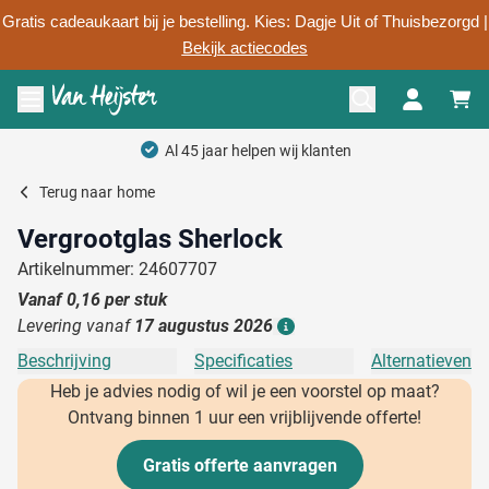
Gratis cadeaukaart bij je bestelling. Kies: Dagje Uit of Thuisbezorgd |
Bekijk actiecodes
Ga naar de inhoud
Menu openen
Al 45 jaar helpen wij klanten
Terug naar
home
Vergrootglas Sherlock
Artikelnummer: 24607707
Vanaf
0,16
per stuk
Levering vanaf
17 augustus 2026
Details
Beschrijving
Specificaties
Alternatieven
Heb je advies nodig of wil je een voorstel op maat?
Ontvang binnen 1 uur een vrijblijvende offerte!
Gratis offerte aanvragen