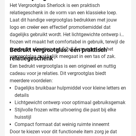
Het Vergrootglas Sherlock is een praktisch
relatiegeschenk in de vorm van een klassieke loep.
Laat dit handige vergrootglas bedrukken met jouw
logo en creëer een effectief promotiemiddel dat
dagelijks gebruikt wordt. Het lichtgewichte ontwerp in
frozen wit maakt het comfortabel in gebruik, terwijl de
compacte afmeting van 5,2x8,5 cm zorgt dat het
Bedrukt vergrootglas: een praktisch
vergrootglas makkelijk meegaat in een tas of zak.
relatiegeschenk
Een bedrukt vergrootglas is een origineel en nuttig
cadeau voor je relaties. Dit vergrootglas biedt
meerdere voordelen:
Dagelijks bruikbaar hulpmiddel voor kleine letters en
details
Lichtgewicht ontwerp voor optimaal gebruiksgemak
Stijlvolle frozen witte uitvoering die past bij elke
huisstijl
Compact formaat dat weinig ruimte inneemt
Door te kiezen voor dit functionele item zorg je dat