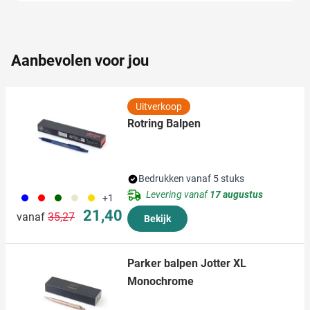
partners voor social media, adverteren en analyse. Deze
partners kunnen deze gegevens combineren met andere
informatie die u aan ze heeft verstrekt of die ze hebben
verzameld op basis van uw gebruik van hun services.
Aanbevolen voor jou
Uitverkoop
Rotring Balpen
Bedrukken vanaf 5 stuks
Levering vanaf
17 augustus
005
008
060
605
031
+1
Normale prijs
Speciale prijs
21,40
vanaf
35,27
Bekijk
Parker balpen Jotter XL
Monochrome