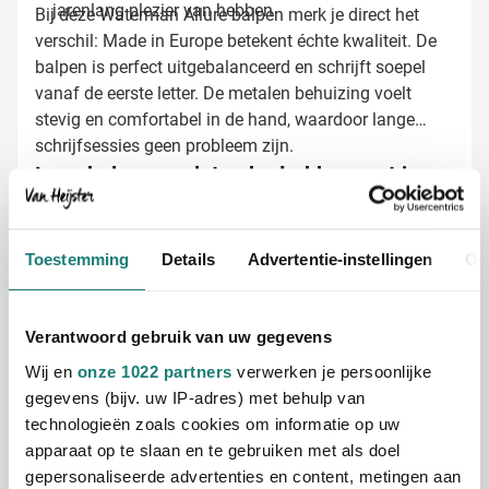
jarenlang plezier van hebben
Bij deze Waterman Allure balpen merk je direct het
verschil: Made in Europe betekent échte kwaliteit. De
balpen is perfect uitgebalanceerd en schrijft soepel
vanaf de eerste letter. De metalen behuizing voelt
stevig en comfortabel in de hand, waardoor lange
schrijfsessies geen probleem zijn.
Luxe balpennen laten bedrukken met je
logo
Geef je relaties een geschenk dat ze dagelijks
gebruiken en waarbij ze steeds aan jouw bedrijf
Toestemming
Details
Advertentie-instellingen
Ov
denken. Bij Van Heijster Relatiegeschenken maken we
van deze Waterman balpen een persoonlijk
Verantwoord gebruik van uw gegevens
communicatiemiddel:
Met je bedrijfslogo in één of meerdere kleuren
Wij en
onze 1022 partners
verwerken je persoonlijke
Met een elegante tekst of slogan
gegevens (bijv. uw IP-adres) met behulp van
Met verschillende namen voor een extra persoonlijke
technologieën zoals cookies om informatie op uw
touch
apparaat op te slaan en te gebruiken met als doel
gepersonaliseerde advertenties en content, metingen aan