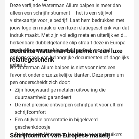
Deze verfijnde Waterman Allure balpen is meer dan
alleen een schrijfinstrument – het is een stijlvol
visitekaartje voor je bedrijf! Laat hem bedrukken met
jouw logo en maak er een luxe relatiegeschenk van dat
indruk maakt. Met zijn volledig metalen uiterlijk en de
herkenbare dubbelgetande clip straalt deze in Europa
gemaakte pen pure klasse uit, perfect voor het
Bedrukte Waterman balpennen: een luxe
ondertekenen van belangrijke documenten of dagelijks
relatiegeschenk
gebruik.
De Waterman Allure balpen is niet voor niets een
favoriet onder onze zakelijke klanten. Deze premium
pen onderscheidt zich door:
Zijn hoogwaardige metalen uitvoering die
duurzaamheid garandeert
De met precisie ontworpen schrijfpunt voor ultiem
schrijfcomfort
Een stijlvolle presentatie in bijgeleverd
geschenkdoosje
Schrijfcomfort van Europese makelij
De iconische Waterman kwaliteit waar gebruikers