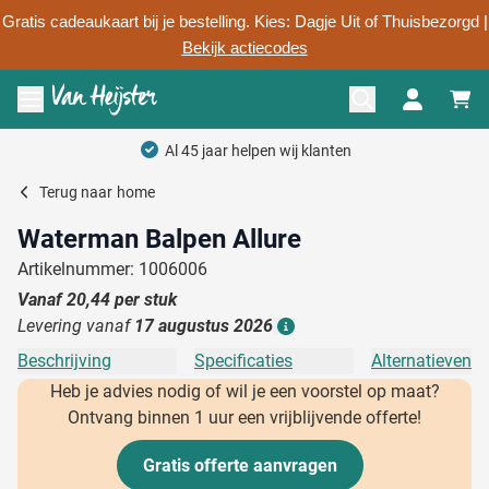
Gratis cadeaukaart bij je bestelling. Kies: Dagje Uit of Thuisbezorgd |
Bekijk actiecodes
Ga naar de inhoud
Menu openen
Al 45 jaar helpen wij klanten
Terug naar
home
Waterman Balpen Allure
Artikelnummer: 1006006
Vanaf
20,44
per stuk
Levering vanaf
17 augustus 2026
Details
Beschrijving
Specificaties
Alternatieven
Heb je advies nodig of wil je een voorstel op maat?
Ontvang binnen 1 uur een vrijblijvende offerte!
Gratis offerte aanvragen