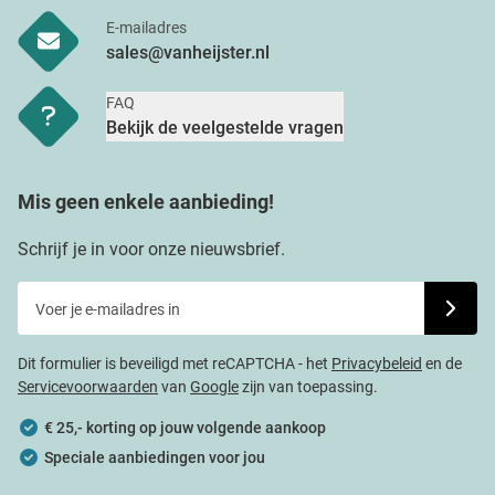
E-mailadres
sales@vanheijster.nl
FAQ
Bekijk de veelgestelde vragen
Mis geen enkele aanbieding!
Schrijf je in voor onze nieuwsbrief.
Voer je e-mailadres in
Schrijf j
Dit formulier is beveiligd met reCAPTCHA - het
Privacybeleid
en de
Servicevoorwaarden
van
Google
zijn van toepassing.
€ 25,- korting op jouw volgende aankoop
Speciale aanbiedingen voor jou