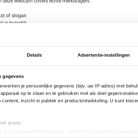
an deze webcam covers echte merkdragers:
kst of slogan
 je huisstijl
aten bedrukken, zorg je ervoor dat je merk dagelijks zichtbaar is
je bedrukte webcam cover
Details
Advertentie-instellingen
ks uitziet? Vraag een gratis digitaal voorbeeld aan en zie dire
 relatiegeschenken, waardoor we je kunnen garanderen dat je be
w gegevens
en offerte op maat of meer informatie over de mogelijkheden.
erwerken je persoonlijke gegevens (bijv. uw IP-adres) met behul
apparaat op te slaan en te gebruiken met als doel gepersonalise
 content, inzicht in publiek en productontwikkeling. U kunt kiez
 ook graag:
 over uw geografische locatie, die tot een paar meter nauwkeuri