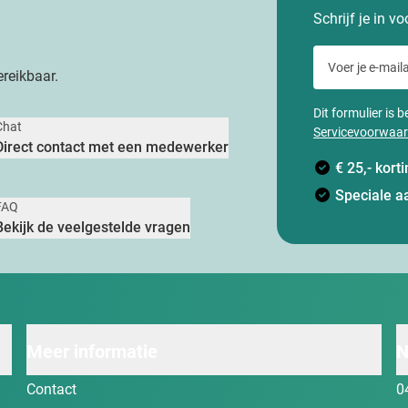
Schrijf je in v
Voer je e-maila
reikbaar.
Dit formulier is
Chat
Servicevoorwaa
Direct contact met een medewerker
€ 25,- kor
Speciale a
FAQ
Bekijk de veelgestelde vragen
Meer informatie
N
Contact
0