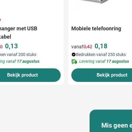
08
lhanger met USB
Mobiele telefoonring
kabel
0,13
0,18
10
vanaf
0,42
Normale prijs
Speciale prijs
Normale prijs
Speciale prijs
ken vanaf 200 stuks
Bedrukken vanaf 250 stuks
ing vanaf
17 augustus
Levering vanaf
17 augustus
Bekijk product
Bekijk product
Mis geen 