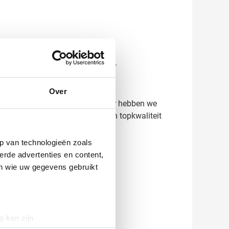
 op de apparaten van je relaties.
Over
ct het resultaat. Bij Van Heijster hebben we
drukte webcam covers snel en in topkwaliteit
p van technologieën zoals
erde advertenties en content,
en wie uw gegevens gebruikt
g kan zijn