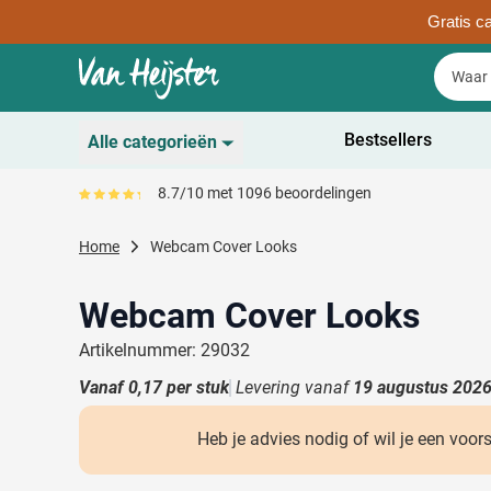
Gratis ca
Ga naar de inhoud
Zoek
Zoek
Sla menu over
Bestsellers
Alle categorieën
Duurzaam
8.7/10 met 1096 beoordelingen
Gemiddeld reviewpercentage is 87
Toon submenu voor D
Schrijfwaren
Home
Webcam Cover Looks
Toon submenu voor Sc
Drinkwaren
Toon submenu voor D
Webcam Cover Looks
Kantoorartikelen
Toon submenu voor Ka
Artikelnummer: 29032
Gadgets & Weggevers
Vanaf
0,17
per stuk
Levering vanaf
19 augustus 202
Toon submenu voor G
Tassen
Toon submenu voor T
Heb je advies nodig of wil je een voor
Electronica
Toon submenu voor El