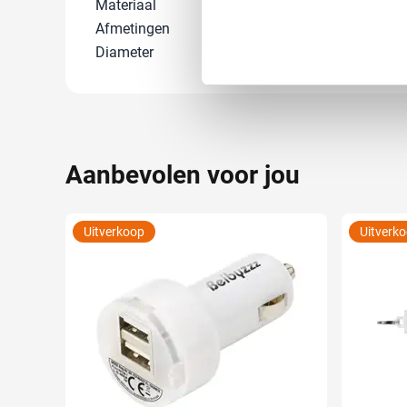
Uw apparaat identific
Materiaal
ABS
Afmetingen
3.4 cm x 0.2 c
Lees meer over hoe uw perso
toestemming op elk moment wi
Diameter
0 cm
We gebruiken cookies om cont
websiteverkeer te analyseren
media, adverteren en analys
verstrekt of die ze hebben v
Aanbevolen voor jou
Uitverkoop
Uitverk