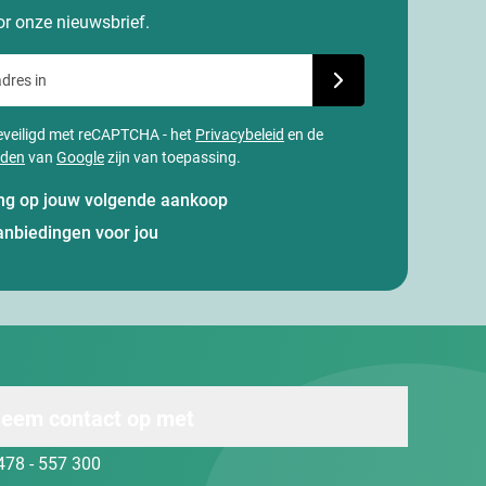
oor onze nieuwsbrief.
dres in
Schrijf je in voor onze
 beveiligd met reCAPTCHA - het
Privacybeleid
en de
rden
van
Google
zijn van toepassing.
ting op jouw volgende aankoop
anbiedingen voor jou
eem contact op met
478 - 557 300