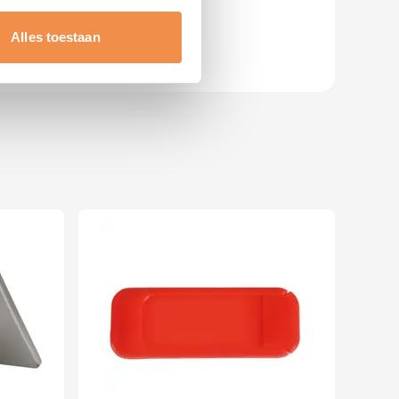
erprinting)
t
detailgedeelte
in. U kunt uw
Alles toestaan
 media te bieden en om ons
ze partners voor social
nformatie die u aan ze heeft