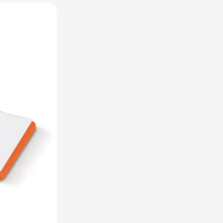
raplu's categorie
oreca & Keuken categorie
rsoonlijk & Veiligheid categorie
door & Vrije tijd categorie
ellen & Kids categorie
xtiel categorie
ties & thema's categorie