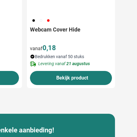
001
002
008
Webcam Cover Hide
0,18
vanaf
Bedrukken vanaf 50 stuks
Levering vanaf
21 augustus
Bekijk product
enkele aanbieding!