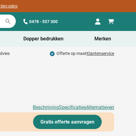
ctiecodes
0478 - 557 300
Dopper bedrukken
Merken
advies
Offerte op maat
Klantenservice
Beschrijving
Specificaties
Alternatieven
Gratis offerte aanvragen