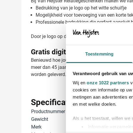
Bij Van Heijster Relatiegeschenken maken we v
Bedrukking van je logo op het witte schuifje
Mogelijkheid voor toevoeging van een korte te
Professionele bedrukking die perfect aansluit bij
Door je logo op deze praktische webcam cover te l
Gratis digitaal voorbeeld van 
Toestemming
Benieuwd hoe jouw logo er op de Webcam Cover Loo
meer dan 45 jaar ervaring met het bedrukken van
Verantwoord gebruik van u
worden geleverd. Neem contact met ons op voor e
Wij en
onze 1022 partners
v
cookies om informatie op uw 
metingen aan advertenties en
Specificaties
en met welke doelen.
Productnummer
29032
Als u het toestaat, willen we
Gewicht
1 gram
Merk
DeskPoint
Informatie verzamelen