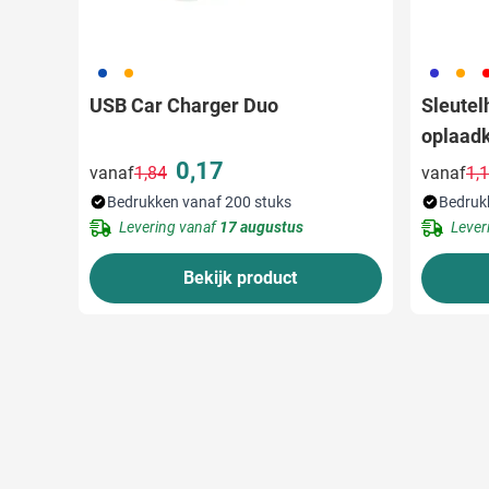
023
007
023
007
0
USB Car Charger Duo
Sleute
oplaad
0,17
vanaf
1,84
vanaf
1,
Normale prijs
Speciale prijs
Bedrukken vanaf 200 stuks
Bedruk
Levering vanaf
17 augustus
Lever
Bekijk product