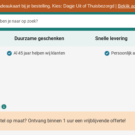
deaukaart bij je bestelling. Kies: Dagje Uit of Thuisbezorgd |
Bekijk a
Duurzame geschenken
Snelle levering
Al 45 jaar helpen wij klanten
Persoonlijk 
uurzaam categorie
hrijfwaren categorie
rinkwaren categorie
ntoorartikelen categorie
6
adgets & Weggevers categorie
Details
assen categorie
stel op maat? Ontvang binnen 1 uur een vrijblijvende offerte!
ectronica categorie