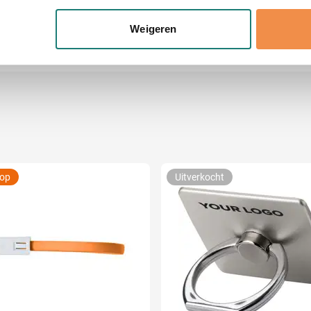
eren door het actief te scannen op specifieke eigenschappen (fing
m x 1.5 cm (l x b x h)
onlijke gegevens worden verwerkt en stel uw voorkeuren in he
Weigeren
jzigen of intrekken in de Cookieverklaring.
ent en advertenties te personaliseren, om functies voor social
. Ook delen we informatie over uw gebruik van onze site met on
e. Deze partners kunnen deze gegevens combineren met andere i
erzameld op basis van uw gebruik van hun services.
oop
Uitverkocht