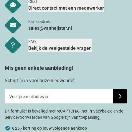
Chat
Direct contact met een medewerker
E-mailadres
sales@vanheijster.nl
FAQ
Bekijk de veelgestelde vragen
Mis geen enkele aanbieding!
Schrijf je in voor onze nieuwsbrief.
Voer je e-mailadres in
Schrijf j
Dit formulier is beveiligd met reCAPTCHA - het
Privacybeleid
en de
Servicevoorwaarden
van
Google
zijn van toepassing.
€ 25,- korting op jouw volgende aankoop