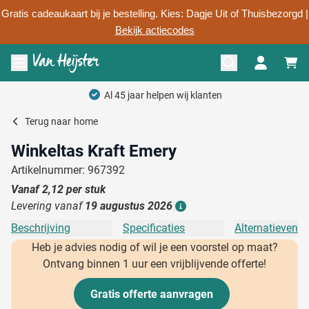
Gratis cadeaukaart bij je bestelling. Kies: Dagje Uit of Thuisbezorgd |
Bekijk actiecodes
Ga naar de inhoud
Menu openen
Al 45 jaar helpen wij klanten
Terug naar
home
Winkeltas Kraft Emery
Artikelnummer: 967392
Vanaf
2,12
per stuk
Levering vanaf
19 augustus 2026
Details
Beschrijving
Specificaties
Alternatieven
Heb je advies nodig of wil je een voorstel op maat?
Ontvang binnen 1 uur een vrijblijvende offerte!
Gratis offerte aanvragen