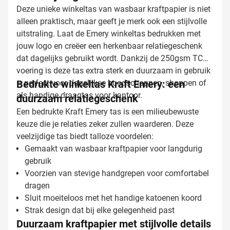
Deze unieke winkeltas van wasbaar kraftpapier is niet
alleen praktisch, maar geeft je merk ook een stijlvolle
uitstraling. Laat de Emery winkeltas bedrukken met
jouw logo en creëer een herkenbaar relatiegeschenk
dat dagelijks gebruikt wordt. Dankzij de 250gsm TC
voering is deze tas extra sterk en duurzaam in gebruik
– perfect voor dagelijkse boodschappen, shoppen of
Bedrukte winkeltas Kraft Emery: een
als handige draagtas voor kantoor.
duurzaam relatiegeschenk
Een bedrukte Kraft Emery tas is een milieubewuste
keuze die je relaties zeker zullen waarderen. Deze
veelzijdige tas biedt talloze voordelen:
Gemaakt van wasbaar kraftpapier voor langdurig
gebruik
Voorzien van stevige handgrepen voor comfortabel
dragen
Sluit moeiteloos met het handige katoenen koord
Strak design dat bij elke gelegenheid past
Duurzaam kraftpapier met stijlvolle details