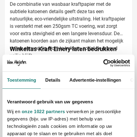
De combinatie van wasbaar kraftpapier met de
subtiele katoenen details geeft deze tas een
natuurlijke, eco-vriendelijke uitstraling. Het kraftpapier
is versterkt met een 250gsm TC voering, wat zorgt
voor extra stevigheid en een langere levensduur. De
katoenen koorden aan de zijkant maken het mogelijk
de tas eenvoudig dicht te trekken, zodat de inhoud
Winkeltas Kraft Emery laten bedrukken
veilig blijft.
met logo
Bij Van Heijster Relatiegeschenken maken we van
jouw Kraft Emery tas een effectief promotiemiddel. Je
hebt verschillende opties:
Toestemming
Details
Advertentie-instellingen
Ov
Met je bedrijfslogo in één of meerdere kleuren
Full color bedrukking voor maximale impact
Verantwoord gebruik van uw gegevens
Met een pakkende slogan of boodschap
Wij en
onze 1022 partners
verwerken je persoonlijke
De natuurlijke look van de tas zorgt ervoor dat jouw
gegevens (bijv. uw IP-adres) met behulp van
logo of boodschap perfect tot zijn recht komt. Elke
technologieën zoals cookies om informatie op uw
keer dat de tas gebruikt wordt, vergroot je de
apparaat op te slaan en te gebruiken met als doel