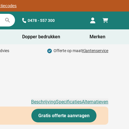
ctiecodes
0478 - 557 300
Dopper bedrukken
Merken
advies
Offerte op maat
Klantenservice
Beschrijving
Specificaties
Alternatieven
Gratis offerte aanvragen