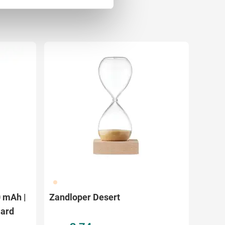
 media te bieden en om ons
ze partners voor social
nformatie die u aan ze heeft
357
0 mAh |
Zandloper Desert
aard