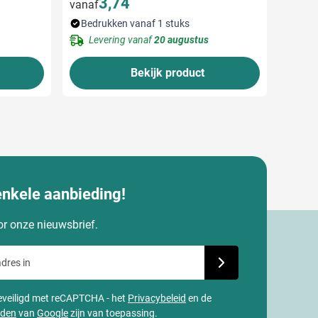
3,74
vanaf
Bedrukken vanaf 1 stuks
Levering vanaf
20 augustus
Bekijk product
enkele aanbieding!
oor onze nieuwsbrief.
dres in
Schrijf je in voor onze
 beveiligd met reCAPTCHA - het
Privacybeleid
en de
rden
van
Google
zijn van toepassing.