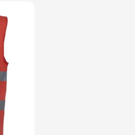
raplu's categorie
oreca & Keuken categorie
rsoonlijk & Veiligheid categorie
door & Vrije tijd categorie
ellen & Kids categorie
xtiel categorie
ties & thema's categorie