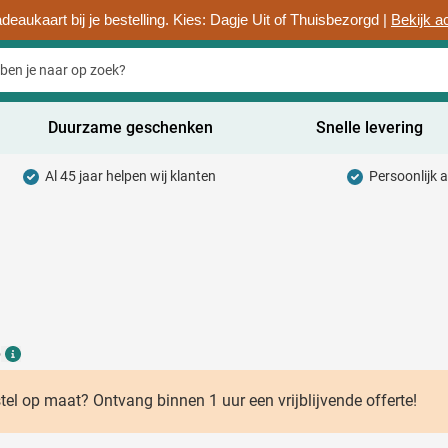
deaukaart bij je bestelling. Kies: Dagje Uit of Thuisbezorgd |
Bekijk a
Duurzame geschenken
Snelle levering
Al 45 jaar helpen wij klanten
Persoonlijk 
uurzaam categorie
hrijfwaren categorie
rinkwaren categorie
ntoorartikelen categorie
6
adgets & Weggevers categorie
Details
assen categorie
stel op maat? Ontvang binnen 1 uur een vrijblijvende offerte!
ectronica categorie