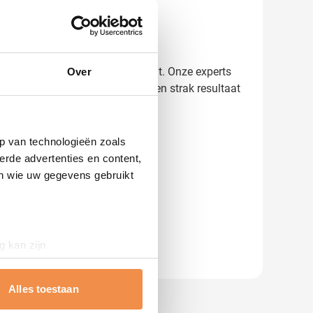
recies hoe het eindresultaat wordt. Onze experts
Over
jaar ervaring zorgen we voor een strak resultaat
p van technologieën zoals
erde advertenties en content,
en wie uw gegevens gebruikt
g kan zijn
erprinting)
t
detailgedeelte
in. U kunt uw
Alles toestaan