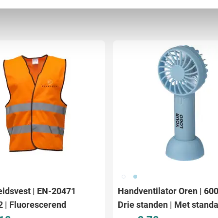
ent en advertenties te personaliseren, om functies voor social
. Ook delen we informatie over uw gebruik van onze site met on
e. Deze partners kunnen deze gegevens combineren met andere i
erzameld op basis van uw gebruik van hun services.
002
018
eidsvest | EN-20471
Handventilator Oren | 60
2 | Fluorescerend
Drie standen | Met stand