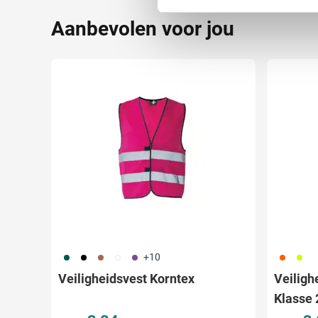
We gebruiken cookies om cont
Aanbevolen voor jou
websiteverkeer te analyseren
media, adverteren en analys
verstrekt of die ze hebben v
790
001
068
002
354
367
416
+10
Veiligheidsvest Korntex
Veiligh
Klasse 