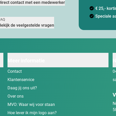
Direct contact met een medewerker
€ 25,- kor
Speciale a
FAQ
Bekijk de veelgestelde vragen
Meer informatie
N
Contact
0
Klantenservice
s
Daag jij ons uit?
V
Over ons
N
MVO: Waar wij voor staan
5
Hoe lever ik mijn logo aan?