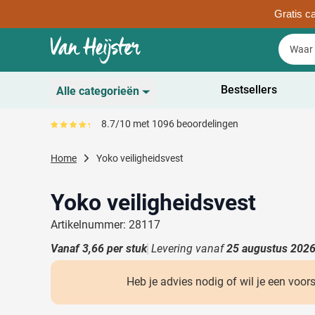
Gratis ca
Ga naar de inhoud
Zoek
Zoek
Sla menu over
Bestsellers
Alle categorieën
Duurzaam
8.7/10 met 1096 beoordelingen
Gemiddeld reviewpercentage is 87
Toon submenu voor D
Schrijfwaren
Home
Yoko veiligheidsvest
Toon submenu voor Sc
Drinkwaren
Toon submenu voor D
Yoko veiligheidsvest
Kantoorartikelen
Toon submenu voor Ka
Artikelnummer: 28117
Gadgets & Weggevers
Vanaf
3,66
per stuk
Levering vanaf
25 augustus 202
Toon submenu voor G
Tassen
Toon submenu voor T
Heb je advies nodig of wil je een voor
Electronica
Toon submenu voor El