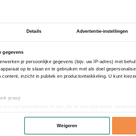
ichtbaarheid
heid
drukte veiligheidsvest
dsvest? Vraag een gratis digitaal voorbeeld aan en zie vooraf p
Details
Advertentie-instellingen
g voor maximale zichtbaarheid van jouw merk. Met meer dan 45 
w gegevens
erwerken je persoonlijke gegevens (bijv. uw IP-adres) met behul
apparaat op te slaan en te gebruiken met als doel gepersonalise
 content, inzicht in publiek en productontwikkeling. U kunt kiez
 ook graag:
 over uw geografische locatie, die tot een paar meter nauwkeuri
eren door het actief te scannen op specifieke eigenschappen (fing
onlijke gegevens worden verwerkt en stel uw voorkeuren in he
Weigeren
jzigen of intrekken in de Cookieverklaring.