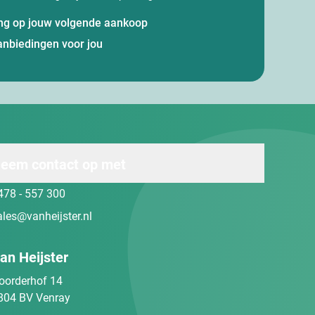
ting op jouw volgende aankoop
anbiedingen voor jou
eem contact op met
478 - 557 300
ales@vanheijster.nl
an Heijster
oorderhof 14
804 BV Venray