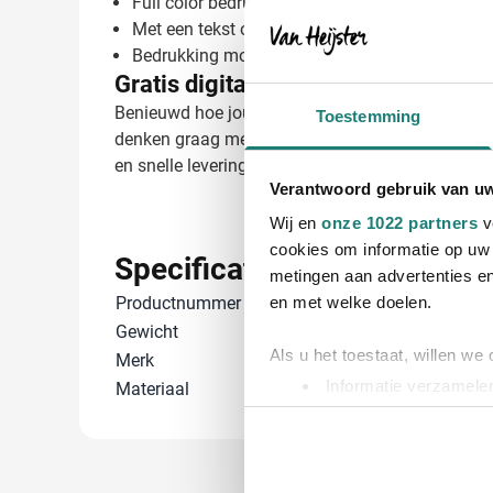
Full color bedrukking mogelijk voor optimale z
Met een tekst of slogan voor extra herkenbaar
Bedrukking mogelijk op voor- en/of achterzijde
Gratis digitaal voorbeeld van je be
Benieuwd hoe jouw logo eruitziet op een veilighei
Toestemming
denken graag met je mee over de beste bedrukkin
en snelle levering van je bestelling.
Verantwoord gebruik van u
Wij en
onze 1022 partners
v
cookies om informatie op uw 
Specificaties
metingen aan advertenties en
Productnummer
28117
en met welke doelen.
Gewicht
160 gram
Als u het toestaat, willen we
Merk
YOKO
Informatie verzamelen
Materiaal
Polyester
Uw apparaat identific
Lees meer over hoe uw perso
toestemming op elk moment wi