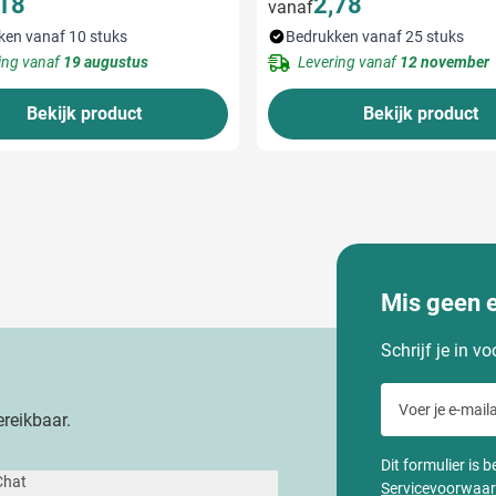
,18
2,78
vanaf
ken vanaf 10 stuks
Bedrukken vanaf 25 stuks
ing vanaf
19 augustus
Levering vanaf
12 november
Bekijk product
Bekijk product
Mis geen 
Schrijf je in v
Voer je e-maila
reikbaar.
Dit formulier is
Chat
Servicevoorwaa