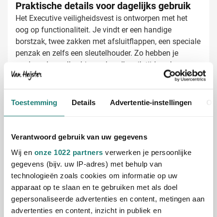
Praktische details voor dagelijks gebruik
Het Executive veiligheidsvest is ontworpen met het
oog op functionaliteit. Je vindt er een handige
borstzak, twee zakken met afsluitflappen, een speciale
penzak en zelfs een sleutelhouder. Zo hebben je
medewerkers alles binnen handbereik tijdens hun
werkzaamheden. Het vest is verkrijgbaar in
verschillende kleurcombinaties, waaronder opvallend
Veiligheidsvesten bedrukken met jouw
geel, oranje en diverse twee-kleurige varianten.
logo
Toestemming
Details
Advertentie-instellingen
Ov
Bij Van Heijster Relatiegeschenken maken we van
jouw veiligheidsvesten echte eye-catchers. Kies zelf:
Verantwoord gebruik van uw gegevens
Full color bedrukking van je bedrijfslogo
Een pakkende bedrijfsslogan
Wij en
onze 1022 partners
verwerken je persoonlijke
Functieaanduidingen of afdelingsnamen
gegevens (bijv. uw IP-adres) met behulp van
technologieën zoals cookies om informatie op uw
Door je veiligheidsvesten te laten bedrukken, creëer je
apparaat op te slaan en te gebruiken met als doel
niet alleen een professionele uitstraling voor je team,
gepersonaliseerde advertenties en content, metingen aan
maar verhoog je ook de zichtbaarheid van je merk.
advertenties en content, inzicht in publiek en