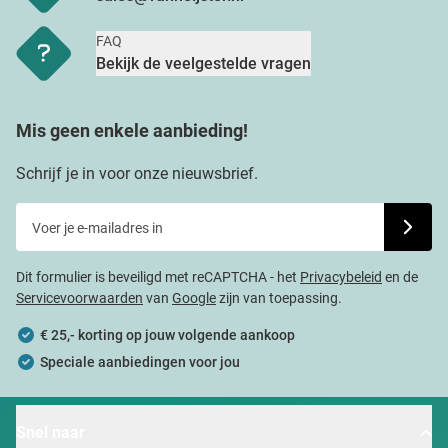
FAQ
Bekijk de veelgestelde vragen
Mis geen enkele aanbieding!
Schrijf je in voor onze nieuwsbrief.
Voer je e-mailadres in
Schrijf j
Dit formulier is beveiligd met reCAPTCHA - het
Privacybeleid
en de
Servicevoorwaarden
van
Google
zijn van toepassing.
€ 25,- korting op jouw volgende aankoop
Speciale aanbiedingen voor jou
Snel naar