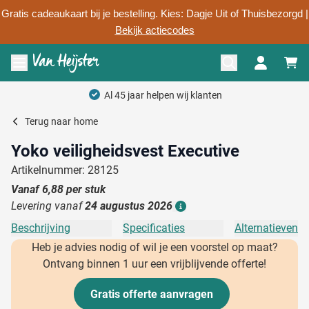
Gratis cadeaukaart bij je bestelling. Kies: Dagje Uit of Thuisbezorgd |
Bekijk actiecodes
Ga naar de inhoud
Menu openen
Al 45 jaar helpen wij klanten
Terug naar
home
Yoko veiligheidsvest Executive
Artikelnummer: 28125
Vanaf
6,88
per stuk
Levering vanaf
24 augustus 2026
Details
Beschrijving
Specificaties
Alternatieven
Heb je advies nodig of wil je een voorstel op maat?
Ontvang binnen 1 uur een vrijblijvende offerte!
Gratis offerte aanvragen