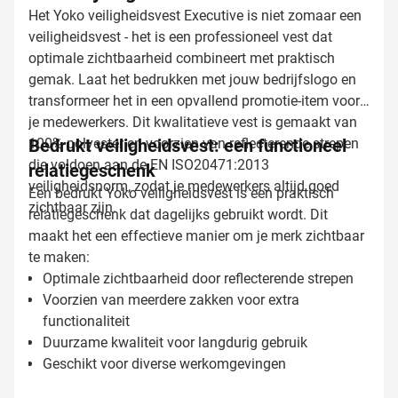
Het Yoko veiligheidsvest Executive is niet zomaar een
veiligheidsvest - het is een professioneel vest dat
optimale zichtbaarheid combineert met praktisch
gemak. Laat het bedrukken met jouw bedrijfslogo en
transformeer het in een opvallend promotie-item voor
je medewerkers. Dit kwalitatieve vest is gemaakt van
100% polyester en voorzien van reflecterende strepen
Bedrukt veiligheidsvest: een functioneel
die voldoen aan de EN ISO20471:2013
relatiegeschenk
veiligheidsnorm, zodat je medewerkers altijd goed
Een bedrukt Yoko veiligheidsvest is een praktisch
zichtbaar zijn.
relatiegeschenk dat dagelijks gebruikt wordt. Dit
maakt het een effectieve manier om je merk zichtbaar
te maken:
Optimale zichtbaarheid door reflecterende strepen
Voorzien van meerdere zakken voor extra
functionaliteit
Duurzame kwaliteit voor langdurig gebruik
Geschikt voor diverse werkomgevingen