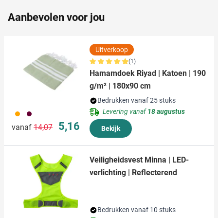
partners kunnen deze gegevens combineren met andere
informatie die u aan ze heeft verstrekt of die ze hebben
Aanbevolen voor jou
verzameld op basis van uw gebruik van hun services.
Uitverkoop
(1)
Hamamdoek Riyad | Katoen | 190
g/m² | 180x90 cm
Bedrukken vanaf 25 stuks
Levering vanaf
18 augustus
007
010
Normale prijs
Speciale prijs
5,16
vanaf
14,07
Bekijk
Veiligheidsvest Minna | LED-
verlichting | Reflecterend
Bedrukken vanaf 10 stuks