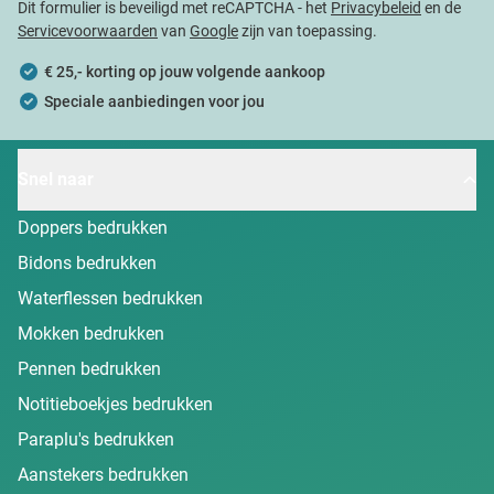
Dit formulier is beveiligd met reCAPTCHA - het
Privacybeleid
en de
Servicevoorwaarden
van
Google
zijn van toepassing.
€ 25,- korting op jouw volgende aankoop
Speciale aanbiedingen voor jou
Snel naar
Doppers bedrukken
Bidons bedrukken
Waterflessen bedrukken
Mokken bedrukken
Pennen bedrukken
Notitieboekjes bedrukken
Paraplu's bedrukken
Aanstekers bedrukken