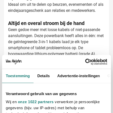
Ideaal om uit te delen op beurzen, evenementen of als
eindejaarsgeschenk aan relaties en medewerkers.
Altijd en overal stroom bij de hand
Geen gedoe meer met losse kabels of niet-passende
aansluitingen. Deze powerbank heeft alles in één: met
de geïntegreerde 3-in-1 kabels laad je elk type
smartphone of tablet probleemloos op. De
hoogwaardige lithium-polymeer batterij (grade A)
zorgt voor betrouwbare prestaties keer op keer. Zo
hebben jouw relaties altijd stroom binnen handbereik,
Powerbanks laten bedrukken met jouw
waar ze ook zijn.
logo
Toestemming
Details
Advertentie-instellingen
Ov
Bij Van Heijster Relatiegeschenken maken we van
deze powerbank een professionele blikvanger. We
bieden diverse bedrukkingsmogelijkheden:
Verantwoord gebruik van uw gegevens
Full color bedrukking voor maximale impact
Wij en
onze 1022 partners
verwerken je persoonlijke
Je bedrijfslogo prominent in beeld
gegevens (bijv. uw IP-adres) met behulp van
Optioneel met slogan of website