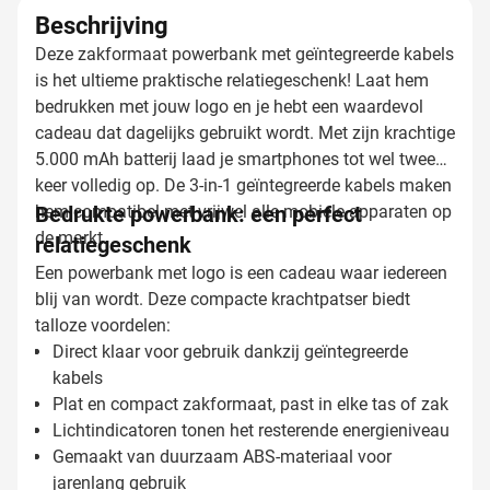
Beschrijving
Deze zakformaat powerbank met geïntegreerde kabels
is het ultieme praktische relatiegeschenk! Laat hem
bedrukken met jouw logo en je hebt een waardevol
cadeau dat dagelijks gebruikt wordt. Met zijn krachtige
5.000 mAh batterij laad je smartphones tot wel twee
keer volledig op. De 3-in-1 geïntegreerde kabels maken
hem compatibel met vrijwel alle mobiele apparaten op
Bedrukte powerbank: een perfect
de markt.
relatiegeschenk
Een powerbank met logo is een cadeau waar iedereen
blij van wordt. Deze compacte krachtpatser biedt
talloze voordelen:
Direct klaar voor gebruik dankzij geïntegreerde
kabels
Plat en compact zakformaat, past in elke tas of zak
Lichtindicatoren tonen het resterende energieniveau
Gemaakt van duurzaam ABS-materiaal voor
jarenlang gebruik