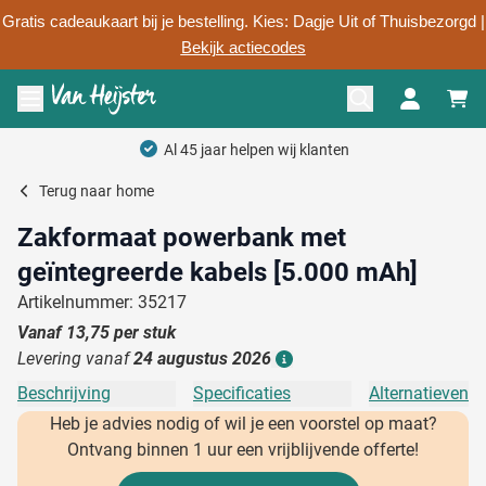
Gratis cadeaukaart bij je bestelling. Kies: Dagje Uit of Thuisbezorgd |
Bekijk actiecodes
Ga naar de inhoud
Menu openen
Terug naar
home
Zakformaat powerbank met
geïntegreerde kabels [5.000 mAh]
Artikelnummer: 35217
Vanaf
13,75
per stuk
Levering vanaf
24 augustus 2026
Details
Beschrijving
Specificaties
Alternatieven
Heb je advies nodig of wil je een voorstel op maat?
Ontvang binnen 1 uur een vrijblijvende offerte!