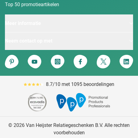
Top 50 promotieartikelen
Meer informatie
Neem contact op met
Van Heijster
Pinterest
YouTube
Instagram
Facebook
Twitter
Linke
8.7/10 met 1095 beoordelingen
Gemiddeld reviewpercentage is 87
© 2026 Van Heijster Relatiegeschenken B.V. Alle rechten
voorbehouden