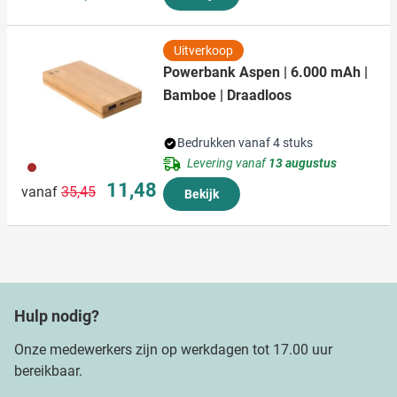
Uitverkoop
Powerbank Aspen | 6.000 mAh |
Bamboe | Draadloos
Bedrukken vanaf 4 stuks
Levering vanaf
13 augustus
011
Normale prijs
Speciale prijs
11,48
vanaf
35,45
Bekijk
Hulp nodig?
Onze medewerkers zijn op werkdagen tot 17.00 uur
bereikbaar.