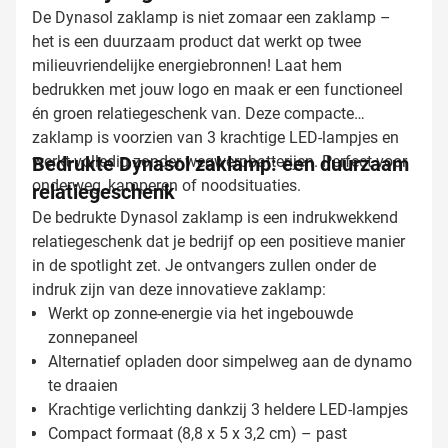
De Dynasol zaklamp is niet zomaar een zaklamp –
het is een duurzaam product dat werkt op twee
milieuvriendelijke energiebronnen! Laat hem
bedrukken met jouw logo en maak er een functioneel
én groen relatiegeschenk van. Deze compacte
zaklamp is voorzien van 3 krachtige LED-lampjes en
werkt volledig zonder wegwerpbatterijen. Perfect voor
Bedrukte Dynasol zaklamp: een duurzaam
onderweg, kamperen of noodsituaties.
relatiegeschenk
De bedrukte Dynasol zaklamp is een indrukwekkend
relatiegeschenk dat je bedrijf op een positieve manier
in de spotlight zet. Je ontvangers zullen onder de
indruk zijn van deze innovatieve zaklamp:
Werkt op zonne-energie via het ingebouwde
zonnepaneel
Alternatief opladen door simpelweg aan de dynamo
te draaien
Krachtige verlichting dankzij 3 heldere LED-lampjes
Compact formaat (8,8 x 5 x 3,2 cm) – past