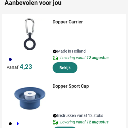
Aanbevolen voor jou
informatie die u aan ze heeft verstrekt of die ze hebben
verzameld op basis van uw gebruik van hun services.
Dopper Carrier
Made in Holland
Levering vanaf
12 augustus
536
4,23
vanaf
Bekijk
Dopper Sport Cap
Bedrukken vanaf 12 stuks
Levering vanaf
12 augustus
893
700