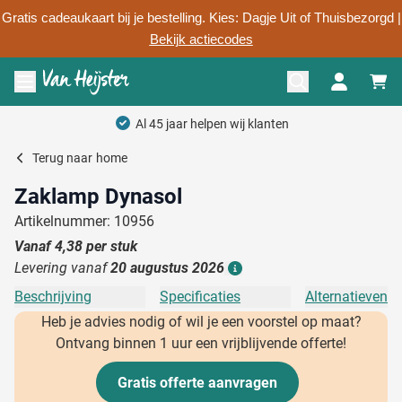
Gratis cadeaukaart bij je bestelling. Kies: Dagje Uit of Thuisbezorgd |
Bekijk actiecodes
Ga naar de inhoud
Menu openen
Al 45 jaar helpen wij klanten
Terug naar
home
Zaklamp Dynasol
Artikelnummer: 10956
Vanaf
4,38
per stuk
Levering vanaf
20 augustus 2026
Details
Beschrijving
Specificaties
Alternatieven
Heb je advies nodig of wil je een voorstel op maat?
Ontvang binnen 1 uur een vrijblijvende offerte!
Gratis offerte aanvragen