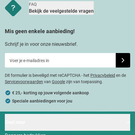
FAQ
Bekijk de veelgestelde vragen
Mis geen enkele aanbieding!
Schrijf je in voor onze nieuwsbrief.
Voer je e-mailadres in
Schrijf j
Dit formulier is beveiligd met reCAPTCHA - het
Privacybeleid
en de
Servicevoorwaarden
van
Google
zijn van toepassing.
€ 25,- korting op jouw volgende aankoop
Speciale aanbiedingen voor jou
Snel naar