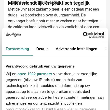
Milieuvriendelijk én praktisch tegelijk
gemakkelijk in tas of jaszak
Met de Dynasol zaklamp geef je een cadeau met een
duidelijke boodschap over duurzaamheid. De
ontvanger hoeft nooit meer te zoeken naar batterijen –
de zaklamp laadt zichzelf op via zonlicht of door een
korte draaibeweging aan de dynamo. De stevige ABS-
behuizing met satijnzilveren afwerking zorgt voor een
professionele uitstraling en jarenlang gebruik. Het
Zaklampen laten bedrukken met jouw logo
Toestemming
Details
Advertentie-instellingen
Ov
meegeleverde polskoord voorkomt bovendien dat de
Bij Van Heijster Relatiegeschenken maken we van
zaklamp valt tijdens gebruik.
jouw Dynasol zaklampen echte blikvangers. Kies uit
verschillende opties:
Verantwoord gebruik van uw gegevens
Bedrukking met je bedrijfslogo in één of meerdere
Wij en
onze 1022 partners
verwerken je persoonlijke
kleuren
gegevens (bijv. uw IP-adres) met behulp van
Een pakkende slogan of boodschap die past bij je
technologieën zoals cookies om informatie op uw
merk
apparaat op te slaan en te gebruiken met als doel
Verschillende namen voor een gepersonaliseerde
gepersonaliseerde advertenties en content, metingen aan
touch
Gratis digitaal voorbeeld van je bedrukte
advertenties en content, inzicht in publiek en
zaklamp
productontwikkeling. U kunt kiezen wie uw gegevens