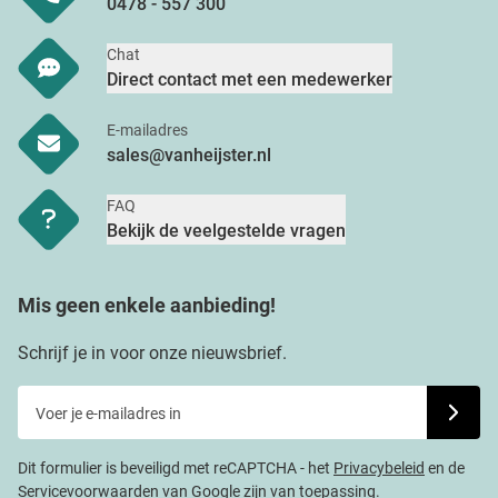
0478 - 557 300
Chat
Direct contact met een medewerker
E-mailadres
sales@vanheijster.nl
FAQ
Bekijk de veelgestelde vragen
Mis geen enkele aanbieding!
Schrijf je in voor onze nieuwsbrief.
Voer je e-mailadres in
Schrijf j
Dit formulier is beveiligd met reCAPTCHA - het
Privacybeleid
en de
Servicevoorwaarden
van
Google
zijn van toepassing.