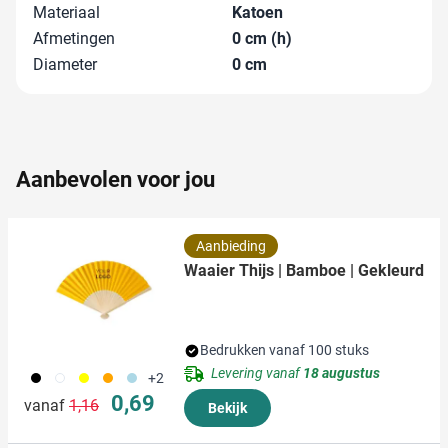
en om ons websiteverkeer te analyseren. Ook delen we
Materiaal
Katoen
informatie over uw gebruik van onze site met onze
Afmetingen
0 cm (h)
partners voor social media, adverteren en analyse. Deze
Diameter
0 cm
partners kunnen deze gegevens combineren met andere
informatie die u aan ze heeft verstrekt of die ze hebben
verzameld op basis van uw gebruik van hun services.
Aanbevolen voor jou
Aanbieding
Waaier Thijs | Bamboe | Gekleurd
Bedrukken vanaf 100 stuks
Levering vanaf
18 augustus
001
002
006
007
018
+2
Normale prijs
Speciale prijs
0,69
vanaf
1,16
Bekijk