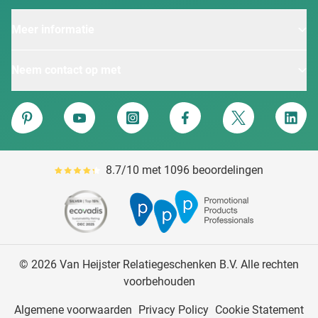
Meer informatie
Neem contact op met
Van Heijster
Pinterest
YouTube
Instagram
Facebook
Twitter
Linke
8.7/10 met 1096 beoordelingen
Gemiddeld reviewpercentage is 87
© 2026 Van Heijster Relatiegeschenken B.V. Alle rechten
voorbehouden
Algemene voorwaarden
Privacy Policy
Cookie Statement