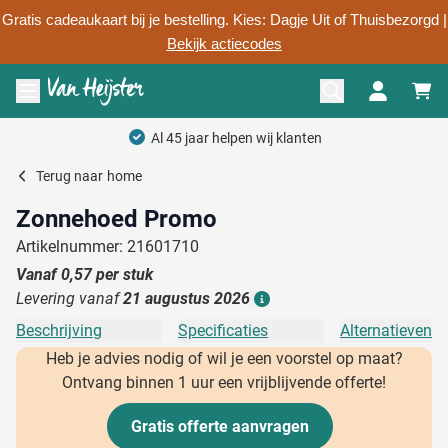
Gratis cadeaukaart bij je bestelling. Kies: Dagje Uit of Thuisbezorgd |
Bekijk actiecodes
Ga naar de inhoud
Menu openen
Terug naar
home
Zonnehoed Promo
Artikelnummer: 21601710
Vanaf
0,57
per stuk
Levering vanaf
21 augustus 2026
Details
Beschrijving
Specificaties
Alternatieven
Heb je advies nodig of wil je een voorstel op maat?
Ontvang binnen 1 uur een vrijblijvende offerte!
Gratis offerte aanvragen