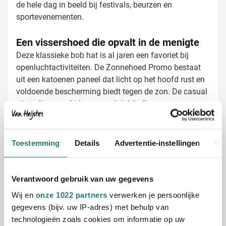
de hele dag in beeld bij festivals, beurzen en
sportevenementen.
Een vissershoed die opvalt in de menigte
Deze klassieke bob hat is al jaren een favoriet bij
openluchtactiviteiten. De Zonnehoed Promo bestaat
uit een katoenen paneel dat licht op het hoofd rust en
voldoende bescherming biedt tegen de zon. De casual
uitstraling maakt hem populair bij alle
leeftijdsgroepen, waardoor je bereik maximaal is.
Perfect voor massaevenementen waar je wilt dat je
Zonnehoed bedrukken met jouw logo
merk gezien wordt.
Bij Van Heijster Relatiegeschenken maken we van
Toestemming
Details
Advertentie-instellingen
Ov
jouw zonnehoeden echte promotie-items:
Full color bedrukking mogelijk voor maximale
impact
Verantwoord gebruik van uw gegevens
Bedrukking met je bedrijfslogo of slogan
Wij en
onze 1022 partners
verwerken je persoonlijke
Veel ruimte voor jouw ontwerp op het katoenen
gegevens (bijv. uw IP-adres) met behulp van
paneel
technologieën zoals cookies om informatie op uw