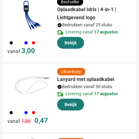
Bestseller
Oplaadkabel Idris | 4-in-1 |
Lichtgevend logo
Bedrukken vanaf 25 stuks
Levering vanaf
17 augustus
001
002
005
008
Bekijk
3,00
vanaf
Uitverkoop
Lanyard met oplaadkabel
Bedrukken vanaf 50 stuks
Levering vanaf
17 augustus
Bekijk
001
002
005
008
Normale prijs
Speciale prijs
0,47
vanaf
1,86