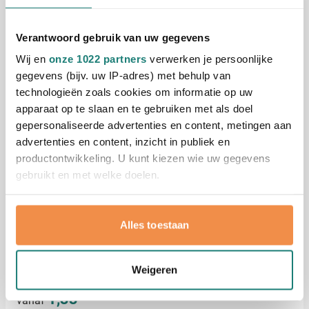
Uitverkoop
Verantwoord gebruik van uw gegevens
Oplaadkabel Claudia
Wij en
onze 1022 partners
verwerken je persoonlijke
Bedrukken vanaf 10 stuks
gegevens (bijv. uw IP-adres) met behulp van
Levering vanaf
17 augustus
technologieën zoals cookies om informatie op uw
Bekijk
apparaat op te slaan en te gebruiken met als doel
001
002
027
gepersonaliseerde advertenties en content, metingen aan
Normale prijs
Speciale prijs
1,71
advertenties en content, inzicht in publiek en
vanaf
4,42
productontwikkeling. U kunt kiezen wie uw gegevens
gebruikt en met welke doelen.
Oplaadkabel Trois
Bedrukken vanaf 50 stuks
Als u het toestaat, willen we ook graag:
Levering vanaf
17 augustus
Alles toestaan
Informatie verzamelen over uw geografische
locatie, die tot een paar meter nauwkeurig kan zijn
Bekijk
Uw apparaat identificeren door het actief te
Weigeren
scannen op specifieke eigenschappen (fingerprinting)
001
023
008
032
Lees meer over hoe uw persoonlijke gegevens worden
1,33
vanaf