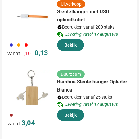
Uitverkoop
Sleutelhanger met USB
oplaadkabel
Bedrukken vanaf 200 stuks
Levering vanaf
17 augustus
023
007
008
Bekijk
Normale prijs
Speciale prijs
0,13
vanaf
1,10
Duurzaam
Bamboe Sleutelhanger Oplader
Bianca
Bedrukken vanaf 25 stuks
Levering vanaf
17 augustus
011
Bekijk
3,04
vanaf