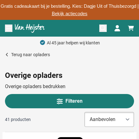
Gratis cadeaukaart bij je bestelling. Kies: Dagje Uit of Thuisbezorgd |
Bekijk actiecodes
Ga naar de inhoud
Menu openen
Persoonlijk advies
Terug naar
opladers
Overige opladers
Overige opladers bedrukken
Filteren
41
producten