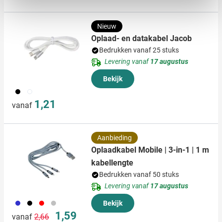
verwerkt en stel uw voorkeuren in het
detailgedeelte
in.
U kunt uw toestemming op elk moment wijzigen of
intrekken in de Cookieverklaring.
Nieuw
Oplaad- en datakabel Jacob
We gebruiken cookies om content en advertenties te
Bedrukken vanaf 25 stuks
personaliseren, om functies voor social media te bieden
Levering vanaf
17 augustus
en om ons websiteverkeer te analyseren. Ook delen we
Bekijk
informatie over uw gebruik van onze site met onze
001
002
partners voor social media, adverteren en analyse. Deze
1,21
vanaf
partners kunnen deze gegevens combineren met andere
informatie die u aan ze heeft verstrekt of die ze hebben
verzameld op basis van uw gebruik van hun services.
Aanbieding
Oplaadkabel Mobile | 3-in-1 | 1 m
kabellengte
Bedrukken vanaf 50 stuks
Levering vanaf
17 augustus
023
001
008
032
Bekijk
Normale prijs
Speciale prijs
1,59
vanaf
2,66