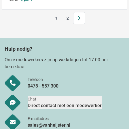
Volgende
1
2
Je leest momenteel pagina
Pagina
Hulp nodig?
Onze medewerkers zijn op werkdagen tot 17.00 uur
bereikbaar.
Telefoon
0478 - 557 300
Chat
Direct contact met een medewerker
E-mailadres
sales@vanheijster.nl