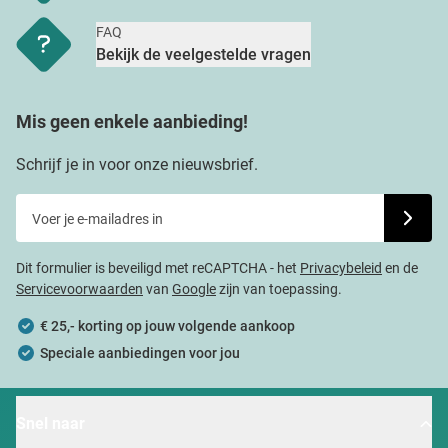
FAQ
Bekijk de veelgestelde vragen
Mis geen enkele aanbieding!
Schrijf je in voor onze nieuwsbrief.
Voer je e-mailadres in
Schrijf j
Dit formulier is beveiligd met reCAPTCHA - het
Privacybeleid
en de
Servicevoorwaarden
van
Google
zijn van toepassing.
€ 25,- korting op jouw volgende aankoop
Speciale aanbiedingen voor jou
Snel naar