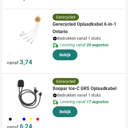
Gerecycled
Gerecycled Oplaadkabel 6-in-1
Ontario
Bedrukken vanaf 1 stuks
Levering vanaf
20 augustus
002
Bekijk
3,74
vanaf
Gerecycled
Xoopar Ice-C GRS Oplaadkabel
Bedrukken vanaf 1 stuks
Levering vanaf
17 augustus
Bekijk
001
002
005
006
008
6,24
vanaf