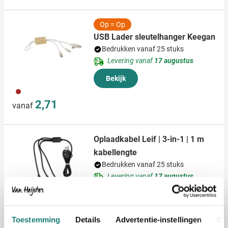
Op = Op
USB Lader sleutelhanger Keegan
Bedrukken vanaf 25 stuks
Levering vanaf
17 augustus
Bekijk
011
2,71
vanaf
Oplaadkabel Leif | 3-in-1 | 1 m
kabellengte
Bedrukken vanaf 25 stuks
Levering vanaf
17 augustus
Bekijk
001
023
008
032
1,95
Toestemming
Details
Advertentie-instellingen
Ov
vanaf