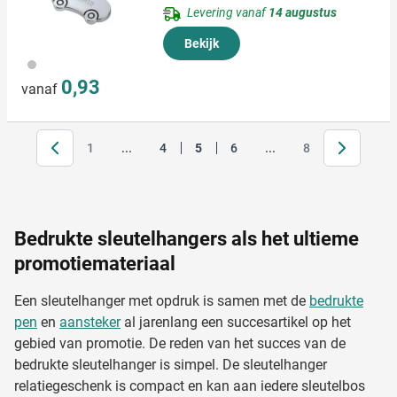
Levering vanaf
14 augustus
Bekijk
032
0,93
vanaf
Volgende
Jump forward
1
...
4
5
6
...
8
Pagina
Pagina
Je leest momenteel pagina
Pagina
Pagina
Bedrukte sleutelhangers als het ultieme
promotiemateriaal
Een sleutelhanger met opdruk is samen met de
bedrukte
pen
en
aansteker
al jarenlang een succesartikel op het
gebied van promotie. De reden van het succes van de
bedrukte sleutelhanger is simpel. De sleutelhanger
relatiegeschenk is compact en kan aan iedere sleutelbos