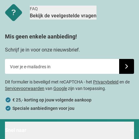
FAQ
Bekijk de veelgestelde vragen
Mis geen enkele aanbieding!
Schrijf je in voor onze nieuwsbrief.
Voer je e-mailadres in
Schrijf j
Dit formulier is beveiligd met reCAPTCHA - het
Privacybeleid
en de
Servicevoorwaarden
van
Google
zijn van toepassing.
€ 25,- korting op jouw volgende aankoop
Speciale aanbiedingen voor jou
Snel naar