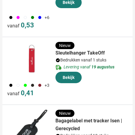
Bekijk
001
046
002
004
005
+6
0,53
vanaf
Nieuw
Sleutelhanger TakeOff
Bedrukken vanaf 1 stuks
Levering vanaf
19 augustus
Bekijk
001
002
146
006
008
+3
0,41
vanaf
Nieuw
Bagagelabel met tracker Isen |
Gerecycled