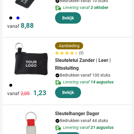
Bedrukken vanaf 10 stuks
Levering vanaf
2 oktober
001
005
Bekijk
8,88
vanaf
Aanbieding
(3)
Sleuteletui Zander | Leer |
Ritssluiting
Bedrukken vanaf 100 stuks
Levering vanaf
14 augustus
001
Normale prijs
Speciale prijs
1,23
Bekijk
vanaf
2,05
Sleutelhanger Dagor
Bedrukken vanaf 44 stuks
Levering vanaf
21 augustus