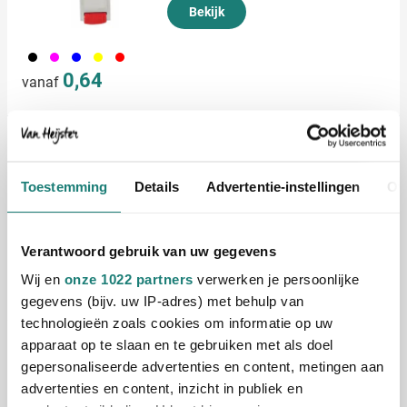
Bekijk
001
046
005
006
008
0,64
vanaf
Sleutelhanger Keytex
Bedrukken vanaf 500 stuks
Levering vanaf
18 september
Toestemming
Details
Advertentie-instellingen
Ov
Bekijk
Verantwoord gebruik van uw gegevens
009
Wij en
onze 1022 partners
verwerken je persoonlijke
0,40
vanaf
gegevens (bijv. uw IP-adres) met behulp van
technologieën zoals cookies om informatie op uw
apparaat op te slaan en te gebruiken met als doel
Uitverkoop
gepersonaliseerde advertenties en content, metingen aan
Gerecyclede Leren
advertenties en content, inzicht in publiek en
Sleutelhanger Jill