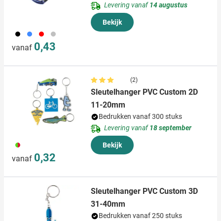
Levering vanaf
14 augustus
informatie die u aan ze heeft verstrekt of die ze hebben
verzameld op basis van uw gebruik van hun services.
Bekijk
001
005
008
032
0,43
vanaf
(2)
Sleutelhanger PVC Custom 2D
11-20mm
Bedrukken vanaf 300 stuks
Levering vanaf
18 september
009
Bekijk
0,32
vanaf
Sleutelhanger PVC Custom 3D
31-40mm
Bedrukken vanaf 250 stuks