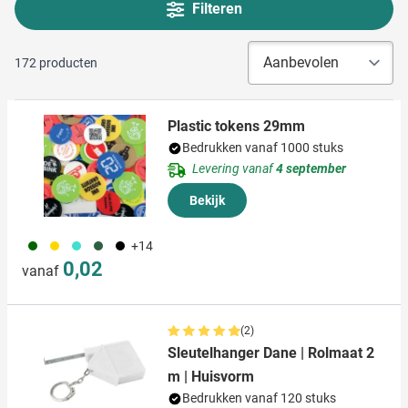
Filteren
172
producten
Plastic tokens 29mm
Bedrukken vanaf 1000 stuks
Levering vanaf
4 september
Bekijk
060
031
033
451
001
+14
0,02
vanaf
(2)
Sleutelhanger Dane | Rolmaat 2
m | Huisvorm
Bedrukken vanaf 120 stuks