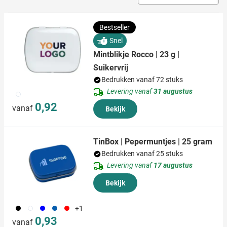
Bestseller
Snel
Mintblikje Rocco | 23 g |
Suikervrij
Bedrukken vanaf 72 stuks
Levering vanaf
31 augustus
002
0,92
vanaf
Bekijk
TinBox | Pepermuntjes | 25 gram
Bedrukken vanaf 25 stuks
Levering vanaf
17 augustus
Bekijk
001
002
005
018
008
+1
0,93
vanaf