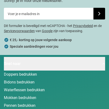
Schrijf je in voor onze nieuwsbrief.
Voer je e-mailadres in
Schrijf j
Dit formulier is beveiligd met reCAPTCHA - het
Privacybeleid
en de
Servicevoorwaarden
van
Google
zijn van toepassing.
€ 25,- korting op jouw volgende aankoop
Speciale aanbiedingen voor jou
Snel naar
Doppers bedrukken
Bidons bedrukken
Waterflessen bedrukken
Mokken bedrukken
Pennen bedrukken