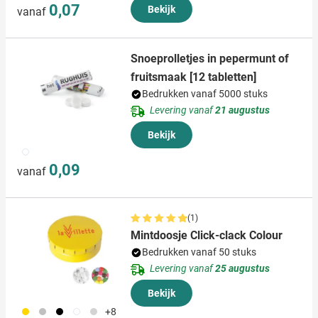
0,07
Bekijk
vanaf
Snoeprolletjes in pepermunt of
fruitsmaak [12 tabletten]
Bedrukken vanaf 5000 stuks
Levering vanaf
21 augustus
Bekijk
009
0,09
vanaf
(1)
Mintdoosje Click-clack Colour
Bedrukken vanaf 50 stuks
Levering vanaf
25 augustus
Bekijk
031
032
001
002
027
+8