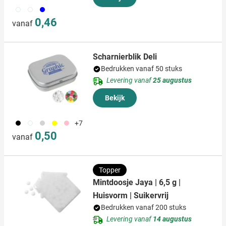
002
970
005
0,46
vanaf
Scharnierblik Deli
Bedrukken vanaf 50 stuks
Levering vanaf
25 augustus
Bekijk
001
002
027
006
017
+7
0,50
vanaf
Topper
Mintdoosje Jaya | 6,5 g |
Huisvorm | Suikervrij
Bedrukken vanaf 200 stuks
Levering vanaf
14 augustus