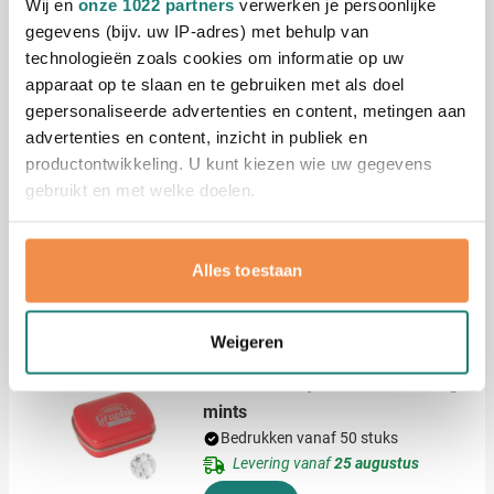
Wij en
onze 1022 partners
verwerken je persoonlijke
002
421
418
gegevens (bijv. uw IP-adres) met behulp van
0,43
technologieën zoals cookies om informatie op uw
vanaf
apparaat op te slaan en te gebruiken met als doel
gepersonaliseerde advertenties en content, metingen aan
Hartenblikje Amor
advertenties en content, inzicht in publiek en
Bedrukken vanaf 125 stuks
productontwikkeling. U kunt kiezen wie uw gegevens
Levering vanaf
21 augustus
gebruikt en met welke doelen.
Bekijk
Als u het toestaat, willen we ook graag:
Alles toestaan
Informatie verzamelen over uw geografische
002
008
032
locatie, die tot een paar meter nauwkeurig kan zijn
1,30
vanaf
Uw apparaat identificeren door het actief te
Weigeren
scannen op specifieke eigenschappen (fingerprinting)
Scharnierblikje met extra strong
Lees meer over hoe uw persoonlijke gegevens worden
verwerkt en stel uw voorkeuren in het
detailgedeelte
in.
mints
U kunt uw toestemming op elk moment wijzigen of
Bedrukken vanaf 50 stuks
intrekken in de Cookieverklaring.
Levering vanaf
25 augustus