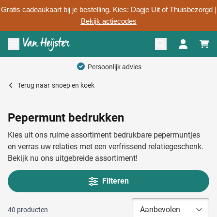
Gratis cadeaukaart bij je bestelling. Kies: Dagje Uit of Thuisbezorgd |
Bekijk actiecodes
Ga naar de inhoud
Menu openen
Persoonlijk advies
Terug naar
snoep en koek
Pepermunt bedrukken
Kies uit ons ruime assortiment bedrukbare pepermuntjes
en verras uw relaties met een verfrissend relatiegeschenk.
Bekijk nu ons uitgebreide assortiment!
Filteren
40
producten