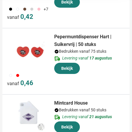
Bekijk
We gebruiken cookies om content en advertenties te
001
002
871
027
017
+7
personaliseren, om functies voor social media te bieden
0,42
vanaf
en om ons websiteverkeer te analyseren. Ook delen we
informatie over uw gebruik van onze site met onze
partners voor social media, adverteren en analyse. Deze
Pepermuntdispenser Hart |
partners kunnen deze gegevens combineren met andere
Suikervrij | 50 stuks
informatie die u aan ze heeft verstrekt of die ze hebben
Bedrukken vanaf 75 stuks
verzameld op basis van uw gebruik van hun services.
Levering vanaf
17 augustus
Bekijk
002
008
0,46
vanaf
Mintcard House
Bedrukken vanaf 50 stuks
Levering vanaf
21 augustus
Bekijk