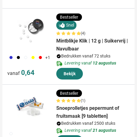
Bestseller
Snel
(4)
Mintblikje Klik | 12 g | Suikervrij |
Navulbaar
Bedrukken vanaf 72 stuks
023
001
002
006
008
+1
Levering vanaf
12 augustus
0,64
vanaf
Bekijk
Bestseller
(1)
Snoeprolletjes pepermunt of
fruitsmaak [9 tabletten]
Bedrukken vanaf 2500 stuks
Levering vanaf
21 augustus
009