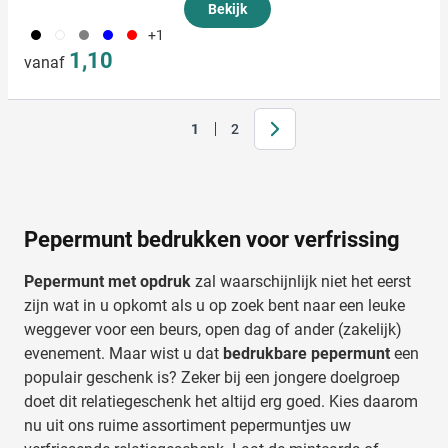
Bekijk
001
002
003
005
008
+1
1,10
vanaf
Volgende
1
2
Je leest momenteel pagina
Pagina
Pepermunt bedrukken voor verfrissing
Pepermunt met opdruk
zal waarschijnlijk niet het eerst
zijn wat in u opkomt als u op zoek bent naar een leuke
weggever voor een beurs, open dag of ander (zakelijk)
evenement. Maar wist u dat
bedrukbare pepermunt
een
populair geschenk is? Zeker bij een jongere doelgroep
doet dit relatiegeschenk het altijd erg goed. Kies daarom
nu uit ons ruime assortiment pepermuntjes uw