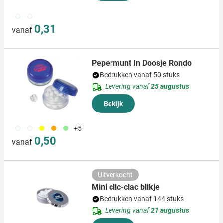
970
002
0,31
vanaf
Pepermunt In Doosje Rondo
Bedrukken vanaf 50 stuks
Levering vanaf
25 augustus
Bekijk
970
002
006
007
029
+5
0,50
vanaf
Uitverkocht
Mini clic-clac blikje
Bedrukken vanaf 144 stuks
Levering vanaf
21 augustus