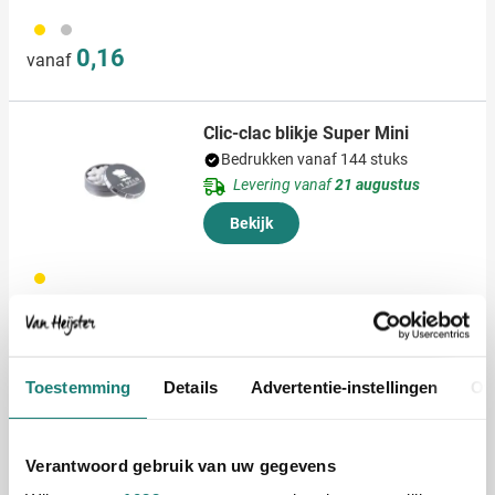
031
032
0,16
vanaf
Clic-clac blikje Super Mini
Bedrukken vanaf 144 stuks
Levering vanaf
21 augustus
Bekijk
031
0,76
vanaf
Mintbox Duim
Toestemming
Details
Advertentie-instellingen
Ov
Bedrukken vanaf 1 stuks
Levering vanaf
14 augustus
Verantwoord gebruik van uw gegevens
Bekijk