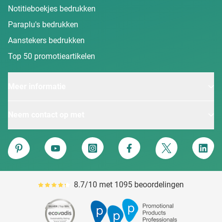
Notitieboekjes bedrukken
Paraplu's bedrukken
Aanstekers bedrukken
Top 50 promotieartikelen
Meer informatie
Neem contact op met
Van Heijster
Pinterest
YouTube
Instagram
Facebook
Twitter
Linke
8.7/10 met 1095 beoordelingen
Gemiddeld reviewpercentage is 87