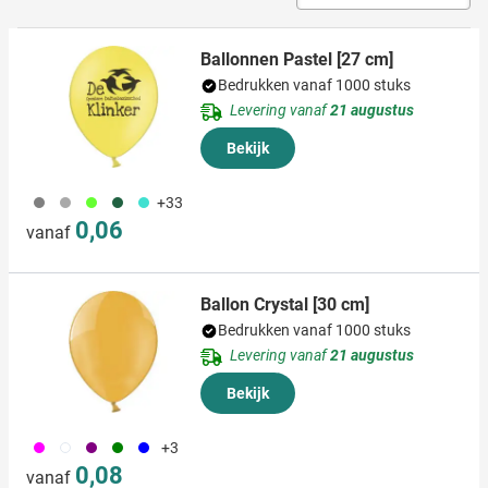
Ballonnen Pastel [27 cm]
Bedrukken vanaf 1000 stuks
Levering vanaf
21 augustus
Bekijk
908
491
153
374
033
+33
0,06
vanaf
Ballon Crystal [30 cm]
Bedrukken vanaf 1000 stuks
Levering vanaf
21 augustus
Bekijk
046
970
024
004
005
+3
0,08
vanaf