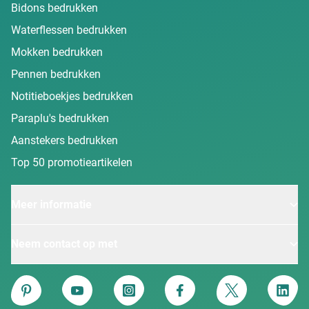
Bidons bedrukken
Waterflessen bedrukken
Mokken bedrukken
Pennen bedrukken
Notitieboekjes bedrukken
Paraplu's bedrukken
Aanstekers bedrukken
Top 50 promotieartikelen
Meer informatie
Neem contact op met
Van Heijster
Pinterest
YouTube
Instagram
Facebook
Twitter
Linke