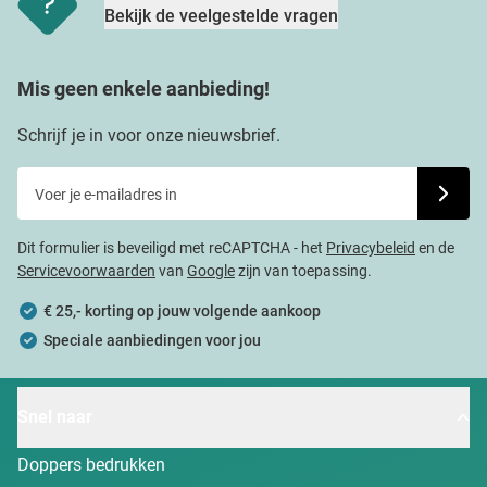
Bekijk de veelgestelde vragen
Mis geen enkele aanbieding!
Schrijf je in voor onze nieuwsbrief.
Voer je e-mailadres in
Schrijf j
Dit formulier is beveiligd met reCAPTCHA - het
Privacybeleid
en de
Servicevoorwaarden
van
Google
zijn van toepassing.
€ 25,- korting op jouw volgende aankoop
Speciale aanbiedingen voor jou
Snel naar
Doppers bedrukken