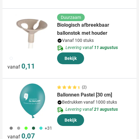
Duurzaam
Biologisch afbreekbaar
ballonstok met houder
Vanaf 100 stuks
Levering vanaf
11 augustus
002
Bekijk
0,11
vanaf
(2)
Ballonnen Pastel [30 cm]
Bedrukken vanaf 1000 stuks
Levering vanaf
21 augustus
Bekijk
908
491
153
374
033
+31
0,07
vanaf