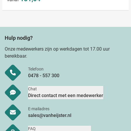
informatie die u aan ze heeft verstrekt of die ze hebben
verzameld op basis van uw gebruik van hun services.
Hulp nodig?
Onze medewerkers zijn op werkdagen tot 17.00 uur
bereikbaar.
Telefoon
0478 - 557 300
Chat
Direct contact met een medewerker
E-mailadres
sales@vanheijster.nl
FAQ