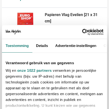
Papieren Vlag Evelien [21 x 31
cm]
Bedrukken vanaf 1000 stuks
Levering vanaf
21 augustus
Bekijk
Toestemming
Details
Advertentie-instellingen
Ov
009
0,25
vanaf
Verantwoord gebruik van uw gegevens
Beachflag Flagon [70 x 300 cm]
Wij en
onze 1022 partners
verwerken je persoonlijke
Bedrukken vanaf 2 stuks
gegevens (bijv. uw IP-adres) met behulp van
Levering vanaf
28 augustus
technologieën zoals cookies om informatie op uw
apparaat op te slaan en te gebruiken met als doel
Bekijk
gepersonaliseerde advertenties en content, metingen aan
advertenties en content, inzicht in publiek en
002
productontwikkeling. U kunt kiezen wie uw gegevens
160,70
vanaf