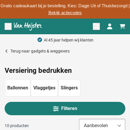
Gratis cadeaukaart bij je bestelling. Kies: Dagje Uit of Thuisbezorgd |
Bekijk actiecodes
Ga naar de inhoud
Menu openen
Al 45 jaar helpen wij klanten
Terug naar
gadgets & weggevers
Versiering bedrukken
Ballonnen
Vlaggetjes
Slingers
Filteren
10
producten