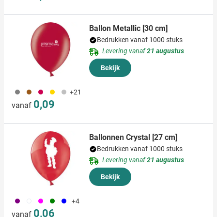
Ballon Metallic [30 cm]
Bedrukken vanaf 1000 stuks
Levering vanaf
21 augustus
Bekijk
908
090
097
031
032
+21
0,09
vanaf
Ballonnen Crystal [27 cm]
Bedrukken vanaf 1000 stuks
Levering vanaf
21 augustus
Bekijk
024
970
046
004
005
+4
0,06
vanaf