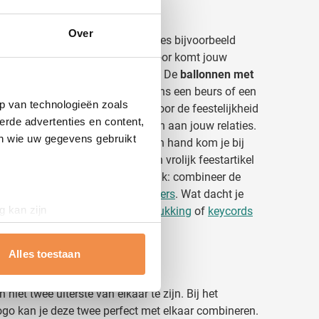
Over
ukken
voor iedere gelegenheid. Kies bijvoorbeeld
s een feestelijke opening. Hierdoor komt jouw
direct herkenbaar bij je doelgroep. De
ballonnen met
kt worden om op te vallen tijdens een beurs of een
p van technologieën zoals
ullen direct aangetrokken zijn door de feestelijkheid
erde advertenties en content,
promotie ballonnen ook weggeven aan jouw relaties.
en wie uw gegevens gebruikt
en met jouw reclame ballon in hun hand kom je bij
cht. Verras je relaties met een vrolijk feestartikel
aan je naamsbekendheid. Ook leuk: combineer de
e
bedrukbare gadgets en weggevers
. Wat dacht je
g kan zijn
stekers
,
sleutelhangers met bedrukking
of
keycords
erprinting)
g relatie erg blij mee!
t
detailgedeelte
in. U kunt uw
Alles toestaan
te ballonnen
et twee uiterste van elkaar te zijn. Bij het
 media te bieden en om ons
go kan je deze twee perfect met elkaar combineren.
ze partners voor social