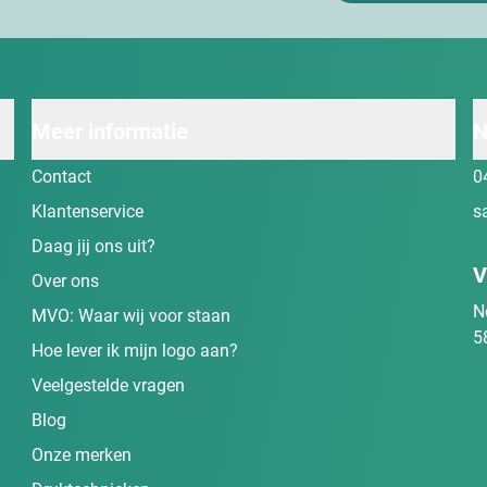
Meer informatie
N
Contact
0
Klantenservice
s
Daag jij ons uit?
V
Over ons
N
MVO: Waar wij voor staan
5
Hoe lever ik mijn logo aan?
Veelgestelde vragen
Blog
Onze merken