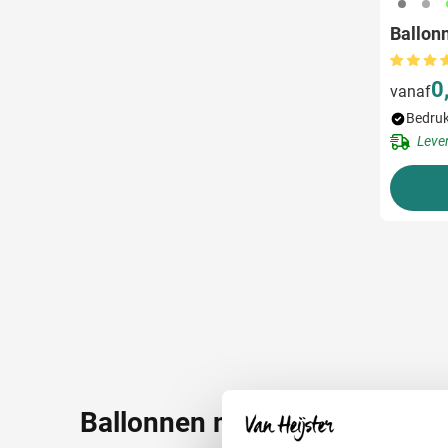
908
491
1
Ballon
0
vanaf
Bedruk
Leve
Ballonnen met logo en tekst