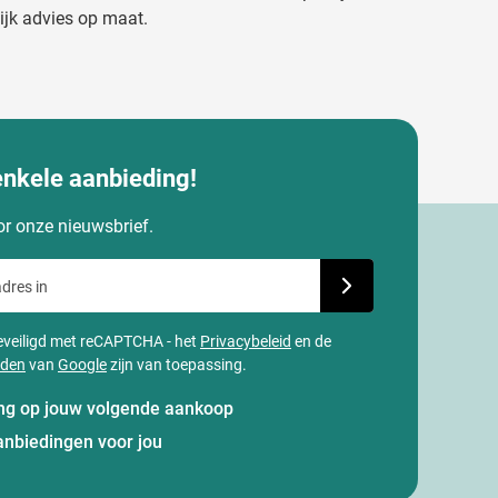
ijk advies op maat.
enkele aanbieding!
oor onze nieuwsbrief.
dres in
Schrijf je in voor onze
 beveiligd met reCAPTCHA - het
Privacybeleid
en de
rden
van
Google
zijn van toepassing.
ting op jouw volgende aankoop
anbiedingen voor jou