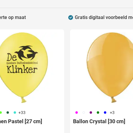
raplu's categorie
erte op maat
Gratis digitaal voorbeeld m
oreca & Keuken categorie
er Bestelhoeveelheid:
rsoonlijk & Veiligheid categorie
door & Vrije tijd categorie
ellen & Kids categorie
xtiel categorie
ties & thema's categorie
53
374
033
046
970
024
004
005
+33
+3
nen Pastel [27 cm]
Ballon Crystal [30 cm]