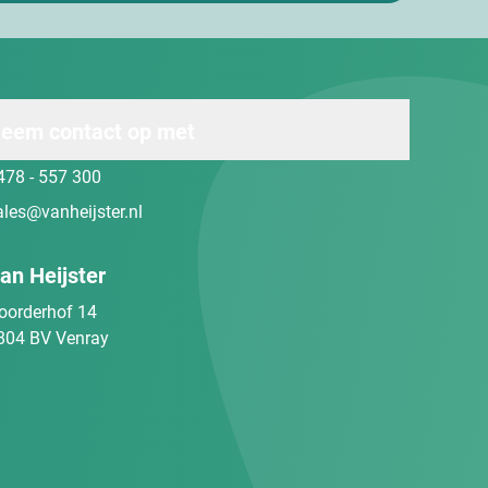
eem contact op met
478 - 557 300
ales@vanheijster.nl
an Heijster
oorderhof 14
804 BV Venray