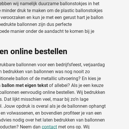
ebben wij namelijk duurzame ballonstokjes in het
nformatie die u aan ze heeft
e minder druk te maken om de plastic ballonstokjes
 veroorzaken en kun je met een gerust hart je ballon
edrukte ballonnen zijn dus perfecte
oede manier onder de aandacht te komen bij je
en online bestellen
rukbare ballonnen voor een bedrijfsfeest, verjaardag
ten bedrukken van ballonnen was nog nooit zo
tionele ballon of de metallic uitvoering? En kies je
n
ballon met eigen tekst
of allebei? Als je een keuze
ballonnen eenvoudig online bestellen. Wij bedrukken
 Dat lijkt misschien veel, maar bij zo’n lage
eel. Jouw opdruk is overal als je de ballonnen ophangt
n en volwassenen, en bovendien profiteer je van een
 advies nodig over het laten bedrukken van ballonnen
producten? Neem dan
contact
met ons op. Wij