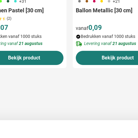
53
374
033
908
090
097
031
032
+31
+21
nen Pastel [30 cm]
Ballon Metallic [30 cm]
(2)
,07
0,09
vanaf
ken vanaf 1000 stuks
Bedrukken vanaf 1000 stuks
ring vanaf
21 augustus
Levering vanaf
21 augustus
Bekijk product
Bekijk product
 bedrukken
Gepersonaliseerd