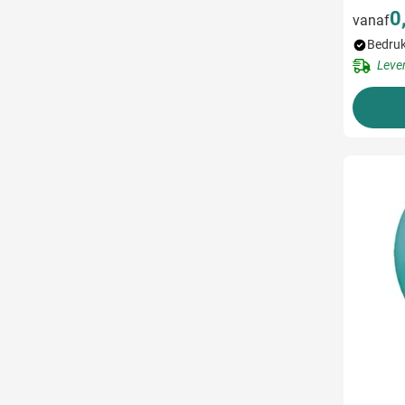
0
vanaf
Bedruk
Leve