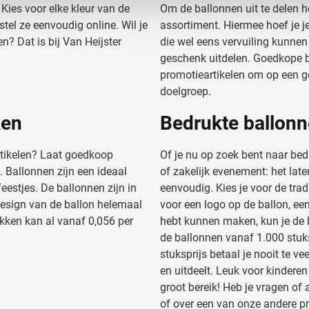
Kies voor elke kleur van de
Om de ballonnen uit te delen h
e. Deze partners kunnen deze gegevens combineren met andere i
tel ze eenvoudig online. Wil je
assortiment. Hiermee hoef je j
erzameld op basis van uw gebruik van hun services.
? Dat is bij Van Heijster
die wel eens vervuiling kunnen
geschenk uitdelen. Goedkope b
promotieartikelen om op een g
doelgroep.
ken
Bedrukte ballonn
rtikelen? Laat goedkoop
Of je nu op zoek bent naar bed
 Ballonnen zijn een ideaal
of zakelijk evenement: het la
estjes. De ballonnen zijn in
eenvoudig. Kies je voor de tradi
design van de ballon helemaal
voor een logo op de ballon, ee
kken kan al vanaf 0,056 per
hebt kunnen maken, kun je de 
de ballonnen vanaf 1.000 stuks.
stuksprijs betaal je nooit te v
en uitdeelt. Leuk voor kindere
groot bereik! Heb je vragen of
of over een van onze andere 