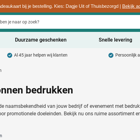
deaukaart bij je bestelling. Kies: Dagje Uit of Thuisbezorgd |
Bekijk a
Duurzame geschenken
Snelle levering
Al 45 jaar helpen wij klanten
Persoonlijk 
uurzaam categorie
n
hrijfwaren categorie
rinkwaren categorie
onnen bedrukken
ntoorartikelen categorie
de naamsbekendheid van jouw bedrijf of evenement met bedruk
adgets & Weggevers categorie
oor promotionele doeleinden. Bekijk nu ons ruime assortiment e
assen categorie
n
ectronica categorie