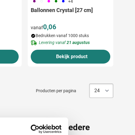
024
970
046
004
005
+4
Ballonnen Crystal [27 cm]
0,06
vanaf
Bedrukken vanaf 1000 stuks
Levering vanaf
21 augustus
Bekijk product
Producten per pagina
e ballonnen voor iedere