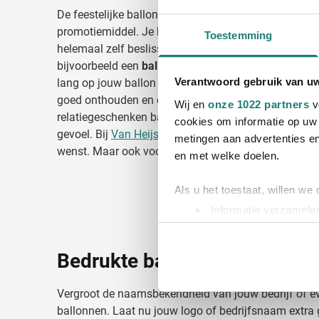
De feestelijke ballonnen zijn zeer geschikt om in te 
promotiemiddel. Je hebt een ruime keuze aan kleure
Toestemming
helemaal zelf beslissen hoe de ballonnen bedrukt m
bijvoorbeeld een
ballon met tekst bedrukken
waardo
Verantwoord gebruik van u
lang op jouw ballon geschenk gericht zullen zijn. H
goed onthouden en dat draagt zeker bij aan de effect
Wij en
onze 1022 partners
v
relatiegeschenken ballonnen zorgen voor een feesteli
cookies om informatie op uw 
gevoel. Bij
Van Heijster
kunnen wij al je
ballonnen b
metingen aan advertenties en
wenst. Maar ook voor andere
relatiegeschenken
ben 
en met welke doelen.
Als u het toestaat, willen we
Informatie verzamelen
Uw apparaat identific
Lees meer over hoe uw perso
Bedrukte ballonnen in kleine
toestemming op elk moment wi
Vergroot de naamsbekendheid van jouw bedrijf of 
We gebruiken cookies om cont
ballonnen. Laat nu jouw logo of bedrijfsnaam extra 
websiteverkeer te analyseren