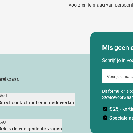
voorzien je graag van persoonl
Mis geen 
Schrijf je in v
Voer je e-maila
reikbaar.
Dit formulier is
Chat
Servicevoorwaa
Direct contact met een medewerker
€ 25,- kor
Speciale a
FAQ
Bekijk de veelgestelde vragen