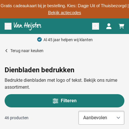
Gratis cadeaukaart bij je bestelling. Kies: Dagje Uit of Thuisbezorgd |
Bekijk actiecodes
Ga naar de inhoud
Menu openen
Persoonlijk advies
Terug naar
keuken
Dienbladen bedrukken
Bedrukte dienbladen met logo of tekst. Bekijk ons ruime
assortiment.
Filteren
46
producten