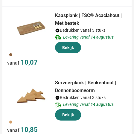
partners kunnen deze gegevens combineren met andere
informatie die u aan ze heeft verstrekt of die ze hebben
Kaasplank | FSC® Acaciahout |
verzameld op basis van uw gebruik van hun services.
Met bestek
Bedrukken vanaf 3 stuks
Levering vanaf
14 augustus
Bekijk
945
10,07
vanaf
Serveerplank | Beukenhout |
Dennenboomvorm
Bedrukken vanaf 3 stuks
Levering vanaf
14 augustus
Bekijk
945
10,85
vanaf