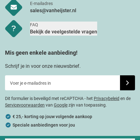
E-mailadres
sales@vanheijster.nl
FAQ
Bekijk de veelgestelde vragen
Mis geen enkele aanbieding!
Schrijf je in voor onze nieuwsbrief.
Voer je e-mailadres in
Schrijf j
Dit formulier is beveiligd met reCAPTCHA - het
Privacybeleid
en de
Servicevoorwaarden
van
Google
zijn van toepassing.
€ 25,- korting op jouw volgende aankoop
Speciale aanbiedingen voor jou