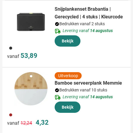
Snijplankenset Brabantia |
Gerecycled | 4 stuks | Kleurcode
Bedrukken vanaf 2 stuks
Levering vanaf
14 augustus
Bekijk
491
53,89
vanaf
Uitverkoop
Bamboe serveerplank Memmie
Bedrukken vanaf 10 stuks
Levering vanaf
14 augustus
Bekijk
011
Normale prijs
Speciale prijs
4,32
vanaf
12,24