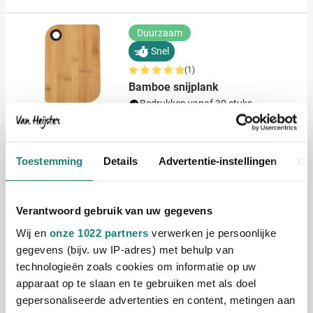
Duurzaam
Snel
(1)
Bamboe snijplank
Bedrukken vanaf 30 stuks
Levering vanaf
12 augustus
011
2,25
vanaf
Bekijk
Toestemming
Details
Advertentie-instellingen
Ov
Duurzaam
Bamboe messenset Steve
Verantwoord gebruik van uw gegevens
Bedrukken vanaf 6 stuks
Wij en
onze 1022 partners
verwerken je persoonlijke
Levering vanaf
14 augustus
gegevens (bijv. uw IP-adres) met behulp van
Bekijk
technologieën zoals cookies om informatie op uw
011
apparaat op te slaan en te gebruiken met als doel
9,76
gepersonaliseerde advertenties en content, metingen aan
vanaf