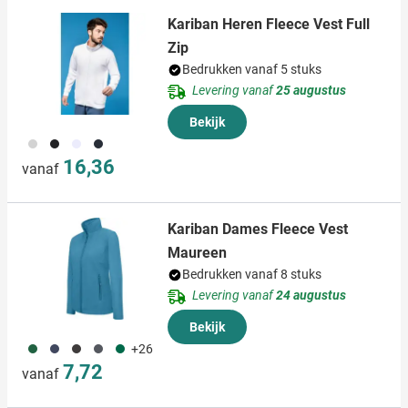
Kariban Heren Fleece Vest Full
Zip
Bedrukken vanaf 5 stuks
Levering vanaf
25 augustus
Bekijk
495
001
002
536
16,36
vanaf
Kariban Dames Fleece Vest
Maureen
Bedrukken vanaf 8 stuks
Levering vanaf
24 augustus
Bekijk
374
396
099
496
134
+26
7,72
vanaf