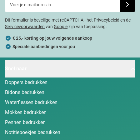
Voer je e-mailadres in
Schrijf j
Dit formulier is beveiligd met reCAPTCHA - het
Privacybeleid
en de
Servicevoorwaarden
van
Google
zijn van toepassing.
€ 25,- korting op jouw volgende aankoop
Speciale aanbiedingen voor jou
Snel naar
Doppers bedrukken
Bidons bedrukken
Waterflessen bedrukken
Mokken bedrukken
Pennen bedrukken
Notitieboekjes bedrukken