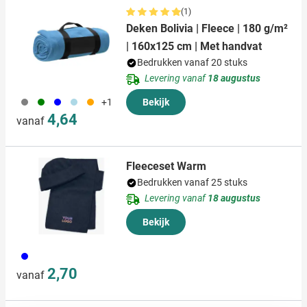
(1)
Deken Bolivia | Fleece | 180 g/m²
| 160x125 cm | Met handvat
Bedrukken vanaf 20 stuks
Levering vanaf
18 augustus
003
004
005
018
007
+1
Bekijk
4,64
vanaf
Fleeceset Warm
Bedrukken vanaf 25 stuks
Levering vanaf
18 augustus
Bekijk
005
2,70
vanaf