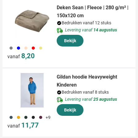
Deken Sean | Fleece | 280 g/m² |
150x120 cm
Bedrukken vanaf 12 stuks
Levering vanaf
14 augustus
Bekijk
003
005
357
008
273
8,20
vanaf
Gildan hoodie Heavyweight
Kinderen
Bedrukken vanaf 8 stuks
Levering vanaf
25 augustus
Bekijk
150
031
374
001
068
+9
11,77
vanaf