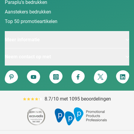
Paraplu's bedrukken
Aanstekers bedrukken
Top 50 promotieartikelen
Meer informatie
Neem contact op met
Van Heijster
Pinterest
YouTube
Instagram
Facebook
Twitter
Linke
8.7/10 met 1095 beoordelingen
Gemiddeld reviewpercentage is 87