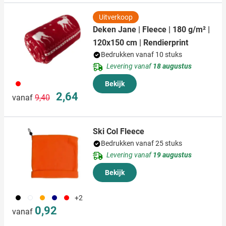
Uitverkoop
Deken Jane | Fleece | 180 g/m² |
120x150 cm | Rendierprint
Bedrukken vanaf 10 stuks
Levering vanaf
18 augustus
008
Bekijk
Normale prijs
Speciale prijs
2,64
vanaf
9,40
Ski Col Fleece
Bedrukken vanaf 25 stuks
Levering vanaf
19 augustus
Bekijk
001
002
007
536
008
+2
0,92
vanaf