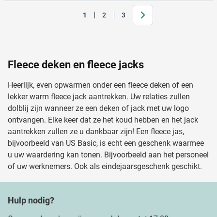
Volgende
1
2
3
Je leest momenteel pagina
Pagina
Pagina
Fleece deken en fleece jacks
Heerlijk, even opwarmen onder een fleece deken of een
lekker warm fleece jack aantrekken. Uw relaties zullen
dolblij zijn wanneer ze een deken of jack met uw logo
ontvangen. Elke keer dat ze het koud hebben en het jack
aantrekken zullen ze u dankbaar zijn! Een fleece jas,
bijvoorbeeld van US Basic, is echt een geschenk waarmee
u uw waardering kan tonen. Bijvoorbeeld aan het personeel
of uw werknemers. Ook als eindejaarsgeschenk geschikt.
Hulp nodig?