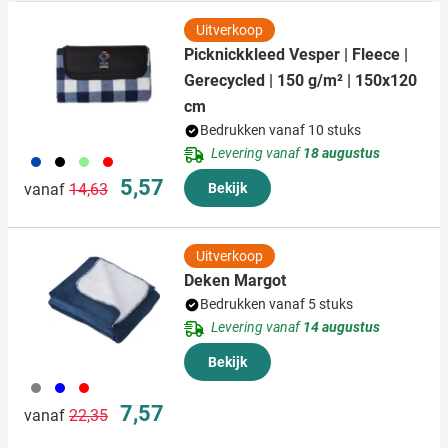
Uitverkoop
Picknickkleed Vesper | Fleece |
Gerecycled | 150 g/m² | 150x120
cm
Bedrukken vanaf 10 stuks
Levering vanaf
18 augustus
023
001
029
008
Normale prijs
Speciale prijs
5,57
vanaf
14,63
Bekijk
Uitverkoop
Deken Margot
Bedrukken vanaf 5 stuks
Levering vanaf
14 augustus
Bekijk
003
005
008
Normale prijs
Speciale prijs
7,57
vanaf
22,35