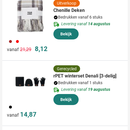
Uitverkoop
Chenille Deken
Bedrukken vanaf 6 stuks
Levering vanaf
14 augustus
Bekijk
011
008
Normale prijs
Speciale prijs
8,12
vanaf
21,29
Gerecycled
rPET winterset Denali [3-delig]
Bedrukken vanaf 1 stuks
Levering vanaf
19 augustus
Bekijk
001
14,87
vanaf