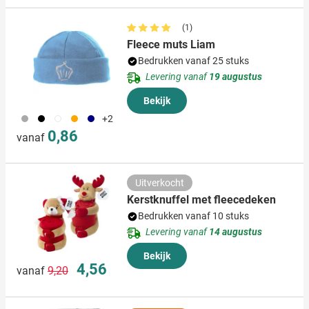
(1)
Fleece muts Liam
Bedrukken vanaf 25 stuks
Levering vanaf
19 augustus
Bekijk
099
001
002
007
536
+2
0,86
vanaf
Uitverkocht
Kerstknuffel met fleecedeken
Bedrukken vanaf 10 stuks
Levering vanaf
14 augustus
Bekijk
Normale prijs
Speciale prijs
4,56
vanaf
9,20