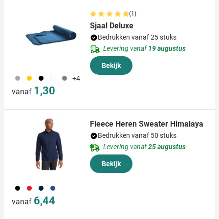
(1)
Sjaal Deluxe
Bedrukken vanaf 25 stuks
Levering vanaf
19 augustus
Bekijk
099
089
001
002
003
+4
1,30
vanaf
Fleece Heren Sweater Himalaya
Bedrukken vanaf 50 stuks
Levering vanaf
25 augustus
Bekijk
001
008
536
948
6,44
vanaf