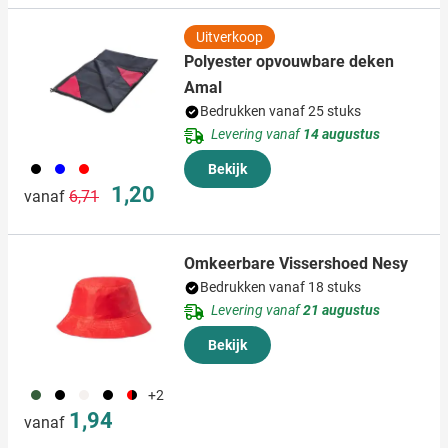
Uitverkoop
Polyester opvouwbare deken
Amal
Bedrukken vanaf 25 stuks
Levering vanaf
14 augustus
001
005
008
Bekijk
Normale prijs
Speciale prijs
1,20
vanaf
6,71
Omkeerbare Vissershoed Nesy
Bedrukken vanaf 18 stuks
Levering vanaf
21 augustus
Bekijk
760
001
311
005
008
+2
1,94
vanaf