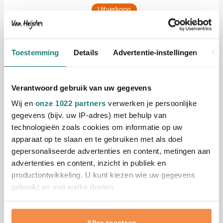
Uitverkoop
Picknickkleed Azul
Bedrukken vanaf 8 stuks
Levering vanaf
18 augustus
Toestemming
Details
Advertentie-instellingen
Ov
Bekijk
018
Normale prijs
Speciale prijs
8,41
Verantwoord gebruik van uw gegevens
vanaf
21,62
Wij en
onze 1022 partners
verwerken je persoonlijke
gegevens (bijv. uw IP-adres) met behulp van
Sol's Fleece jacket North heren
technologieën zoals cookies om informatie op uw
Bedrukken vanaf 10 stuks
apparaat op te slaan en te gebruiken met als doel
Levering vanaf
24 augustus
gepersonaliseerde advertenties en content, metingen aan
advertenties en content, inzicht in publiek en
Bekijk
productontwikkeling. U kunt kiezen wie uw gegevens
064
010
001
166
024
gebruikt en met welke doelen.
+11
9,10
vanaf
Als u het toestaat, willen we ook graag:
Alles toestaan