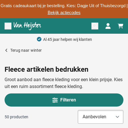
Gratis cadeaukaart bij je bestelling. Kies: Dagje Uit of Thuisbezorgd |
Bekijk actiecodes
Ga naar de inhoud
Menu openen
Persoonlijk advies
Terug naar
winter
Fleece artikelen bedrukken
Groot aanbod aan fleece kleding voor een klein prijsje. Kies
uit een ruim assortiment fleece kleding.
Filteren
50
producten