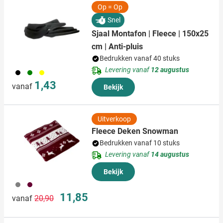
Op = Op
Snel
Sjaal Montafon | Fleece | 150x25
cm | Anti-pluis
Bedrukken vanaf 40 stuks
Levering vanaf
12 augustus
001
004
006
1,43
vanaf
Bekijk
Uitverkoop
Fleece Deken Snowman
Bedrukken vanaf 10 stuks
Levering vanaf
14 augustus
Bekijk
003
010
Normale prijs
Speciale prijs
11,85
vanaf
20,90