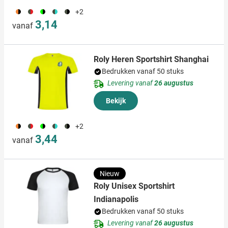
210
211
652
812
086
+2
3,14
vanaf
Roly Heren Sportshirt Shanghai
Bedrukken vanaf 50 stuks
Levering vanaf
26 augustus
Bekijk
210
211
652
812
086
+2
3,44
vanaf
Nieuw
Roly Unisex Sportshirt
Indianapolis
Bedrukken vanaf 50 stuks
Levering vanaf
26 augustus