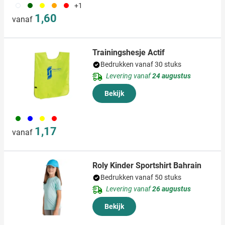
002
004
006
007
008
+1
1,60
vanaf
Trainingshesje Actif
Bedrukken vanaf 30 stuks
Levering vanaf
24 augustus
Bekijk
004
005
006
008
1,17
vanaf
Roly Kinder Sportshirt Bahrain
Bedrukken vanaf 50 stuks
Levering vanaf
26 augustus
Bekijk