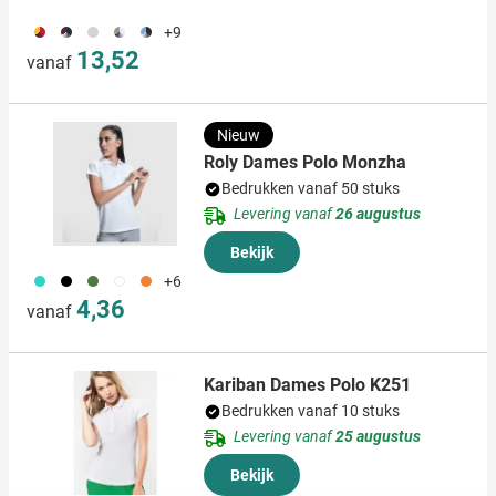
083
482
495
981
321
+9
13,52
vanaf
Nieuw
Roly Dames Polo Monzha
Bedrukken vanaf 50 stuks
Levering vanaf
26 augustus
Bekijk
033
001
232
002
367
+6
4,36
vanaf
Kariban Dames Polo K251
Bedrukken vanaf 10 stuks
Levering vanaf
25 augustus
Bekijk