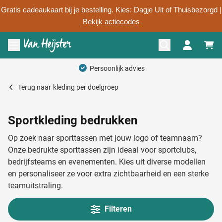
Gratis cadeaukaart bij je bestelling. Kies: Dagje Uit of Thuisbezorgd |
Bekijk actiecodes
Ga naar de inhoud
Menu openen
Persoonlijk advies
Terug naar
kleding per doelgroep
Sportkleding bedrukken
Op zoek naar sporttassen met jouw logo of teamnaam?
Onze bedrukte sporttassen zijn ideaal voor sportclubs,
bedrijfsteams en evenementen. Kies uit diverse modellen
en personaliseer ze voor extra zichtbaarheid en een sterke
teamuitstraling.
Filteren