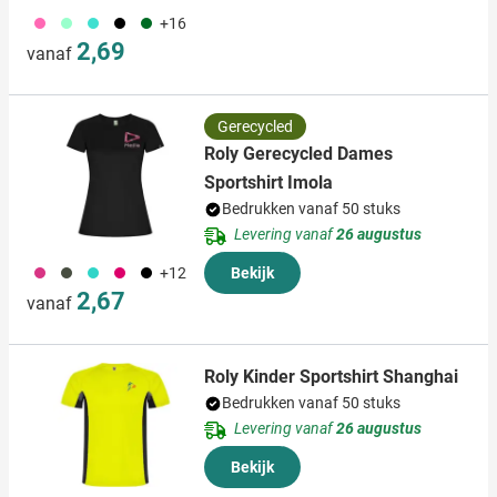
490
020
033
001
134
+16
2,69
vanaf
Gerecycled
Roly Gerecycled Dames
Sportshirt Imola
Bedrukken vanaf 50 stuks
Levering vanaf
26 augustus
490
491
033
771
001
+12
Bekijk
2,67
vanaf
Roly Kinder Sportshirt Shanghai
Bedrukken vanaf 50 stuks
Levering vanaf
26 augustus
Bekijk