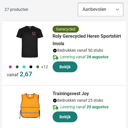
27
producten
Gerecycled
Roly Gerecycled Heren Sportshirt
Imola
Bedrukken vanaf 50 stuks
Levering vanaf
26 augustus
490
491
033
001
232
+12
Bekijk
2,67
vanaf
Trainingsvest Joy
Bedrukken vanaf 25 stuks
Levering vanaf
20 augustus
Bekijk