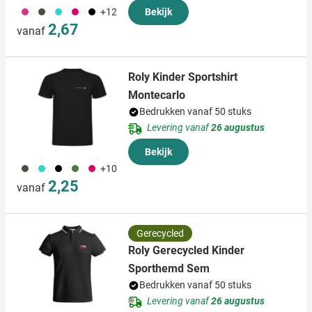
490
491
033
771
001
+12
Bekijk
2,67
vanaf
Roly Kinder Sportshirt
Montecarlo
Bedrukken vanaf 50 stuks
Levering vanaf
26 augustus
Bekijk
491
033
001
232
771
+10
2,25
vanaf
Gerecycled
Roly Gerecycled Kinder
Sporthemd Sem
Bedrukken vanaf 50 stuks
Levering vanaf
26 augustus