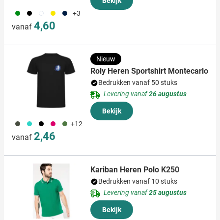
Bekijk
660
001
002
006
536
+3
4,60
vanaf
Nieuw
Roly Heren Sportshirt Montecarlo
Bedrukken vanaf 50 stuks
Levering vanaf
26 augustus
Bekijk
491
033
001
771
232
+12
2,46
vanaf
Kariban Heren Polo K250
Bedrukken vanaf 10 stuks
Levering vanaf
25 augustus
Bekijk