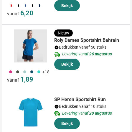
048
169
951
040
482
Bekijk
6,20
vanaf
Nieuw
Roly Dames Sportshirt Bahrain
Bedrukken vanaf 50 stuks
Levering vanaf
26 augustus
Bekijk
490
491
020
341
033
+18
1,89
vanaf
SP Heren Sportshirt Run
Bedrukken vanaf 10 stuks
Levering vanaf
20 augustus
Bekijk