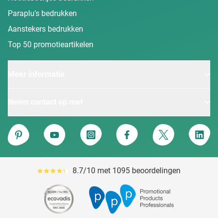
Paraplu's bedrukken
Aanstekers bedrukken
Top 50 promotieartikelen
Meer informatie
Neem contact op met
Van Heijster
Pinterest
YouTube
Instagram
Facebook
Twitter
Linke
8.7/10 met 1095 beoordelingen
Gemiddeld reviewpercentage is 87