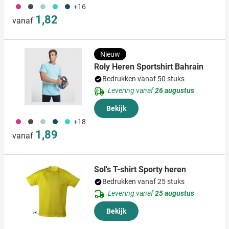
490
491
020
033
341
+16
1,82
vanaf
Nieuw
Roly Heren Sportshirt Bahrain
Bedrukken vanaf 50 stuks
Levering vanaf
26 augustus
Bekijk
490
491
020
341
033
+18
1,89
vanaf
Sol's T-shirt Sporty heren
Bedrukken vanaf 25 stuks
Levering vanaf
25 augustus
Bekijk