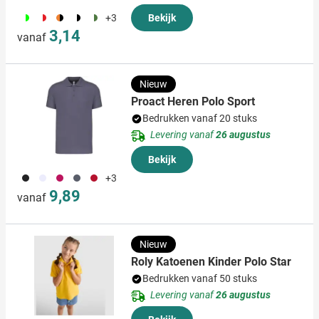
044
188
210
169
224
+3
Bekijk
3,14
vanaf
Nieuw
Proact Heren Polo Sport
Bedrukken vanaf 20 stuks
Levering vanaf
26 augustus
Bekijk
001
002
046
038
008
+3
9,89
vanaf
Nieuw
Roly Katoenen Kinder Polo Star
Bedrukken vanaf 50 stuks
Levering vanaf
26 augustus