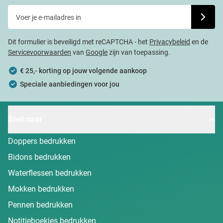
Voer je e-mailadres in
Schrijf j
Dit formulier is beveiligd met reCAPTCHA - het
Privacybeleid
en de
Servicevoorwaarden
van
Google
zijn van toepassing.
€ 25,- korting op jouw volgende aankoop
Speciale aanbiedingen voor jou
Snel naar
Doppers bedrukken
Bidons bedrukken
Waterflessen bedrukken
Mokken bedrukken
Pennen bedrukken
Notitieboekjes bedrukken