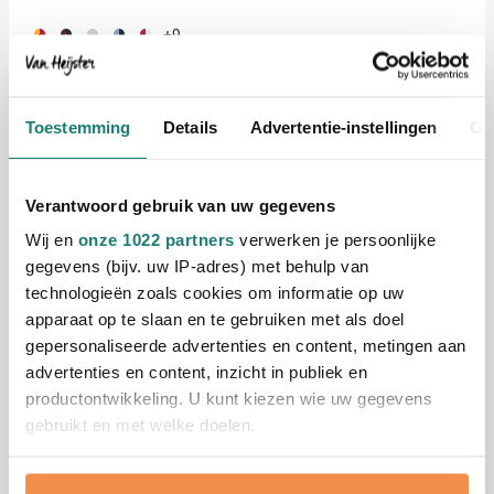
083
482
495
321
178
+9
12,08
vanaf
Toestemming
Details
Advertentie-instellingen
Ov
Roly Heren Polo Monzha
Bedrukken vanaf 50 stuks
Levering vanaf
26 augustus
Verantwoord gebruik van uw gegevens
Bekijk
Wij en
onze 1022 partners
verwerken je persoonlijke
gegevens (bijv. uw IP-adres) met behulp van
033
232
001
002
367
+6
technologieën zoals cookies om informatie op uw
4,36
vanaf
apparaat op te slaan en te gebruiken met als doel
gepersonaliseerde advertenties en content, metingen aan
advertenties en content, inzicht in publiek en
Gerecycled
productontwikkeling. U kunt kiezen wie uw gegevens
Roly Gerecyclede dames
gebruikt en met welke doelen.
Sportpolo Tamil
Bedrukken vanaf 50 stuks
Als u het toestaat, willen we ook graag:
Levering vanaf
26 augustus