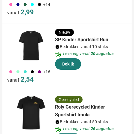
490
492
374
166
001
+14
2,99
vanaf
Nieuw
SP Kinder Sportshirt Run
Bedrukken vanaf 10 stuks
Levering vanaf
20 augustus
Bekijk
490
020
033
001
024
+16
2,54
vanaf
Gerecycled
Roly Gerecycled Kinder
Sportshirt Imola
Bedrukken vanaf 50 stuks
Levering vanaf
26 augustus