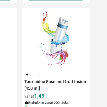
001
970
002
Tacx bidon Fuse met fruit fusion
[450 ml]
1,49
vanaf
Bedrukken vanaf 200 stuks