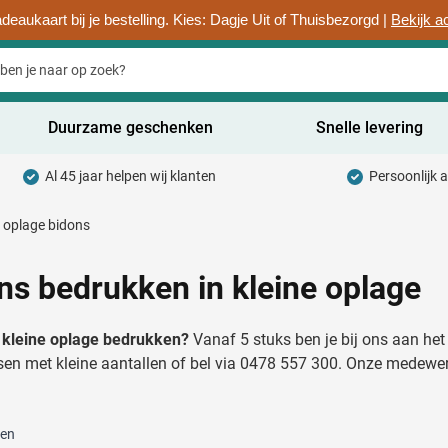
deaukaart bij je bestelling. Kies: Dagje Uit of Thuisbezorgd |
Bekijk a
Duurzame geschenken
Snelle levering
Al 45 jaar helpen wij klanten
Persoonlijk 
uurzaam categorie
e oplage bidons
hrijfwaren categorie
rinkwaren categorie
ns bedrukken in kleine oplage
ntoorartikelen categorie
n kleine oplage bedrukken?
Vanaf 5 stuks ben je bij ons aan het
adgets & Weggevers categorie
sen met kleine aantallen of bel via 0478 557 300. Onze medewerk
assen categorie
ten
ectronica categorie