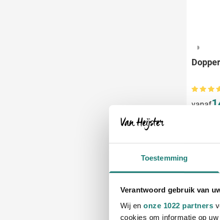
325
Dopper 
1
vanaf
Bedruk
Leve
Toestemming
Gerecyc
Verantwoord gebruik van u
Wij en
onze 1022 partners
v
cookies om informatie op uw 