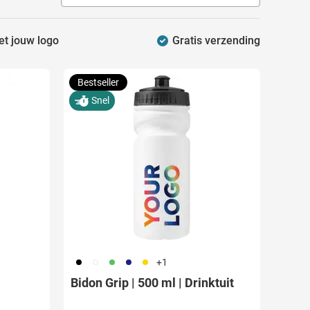
et jouw logo
Gratis verzending
Bestseller
Snel
001
002
004
005
006
+1
Bidon Grip | 500 ml | Drinktuit