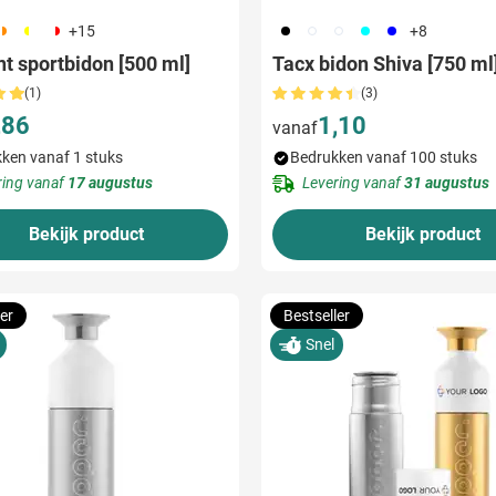
92
241
188
001
002
970
533
005
+15
+8
t sportbidon [500 ml]
Tacx bidon Shiva [750 ml
(1)
(3)
,86
1,10
vanaf
ken vanaf 1 stuks
Bedrukken vanaf 100 stuks
ring vanaf
17 augustus
Levering vanaf
31 augustus
Bekijk product
Bekijk product
er
Bestseller
Snel