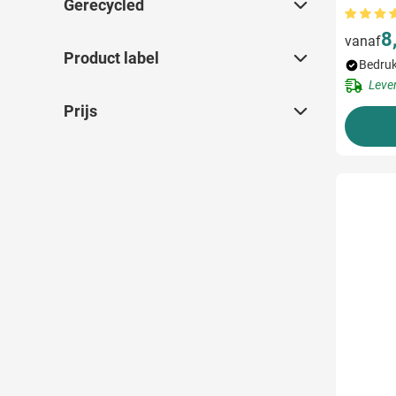
Gerecycled
Gerecycled
8
vanaf
Product label
Product label
Bedruk
Leve
Prijs
Prijs