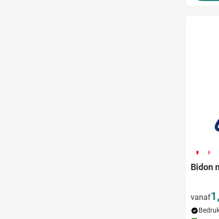
188
189
1
Bidon 
1
vanaf
Bedruk