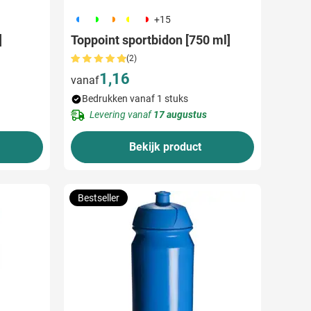
190
191
192
241
188
+15
]
Toppoint sportbidon [750 ml]
(2)
1,16
vanaf
Bedrukken vanaf 1 stuks
Levering vanaf
17 augustus
Bekijk product
Bestseller