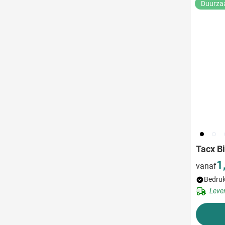
Duurz
001
970
0
Tacx Bi
1
vanaf
Bedruk
Leve