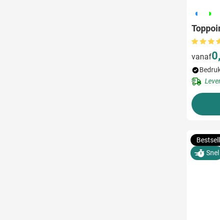
190
191
1
Toppoin
0
vanaf
Bedruk
Leve
Bestsell
Snel