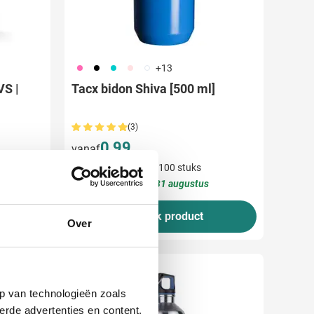
490
001
343
442
970
+13
VS |
Tacx bidon Shiva [500 ml]
(3)
0,99
vanaf
Bedrukken vanaf 100 stuks
Levering vanaf
31 augustus
Bekijk product
Over
p van technologieën zoals
erde advertenties en content,