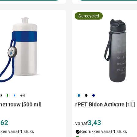
Gerecycled
69
224
974
033
001
948
+4
met touw [500 ml]
rPET Bidon Activate [1L]
,62
3,43
vanaf
ken vanaf 1 stuks
Bedrukken vanaf 1 stuks