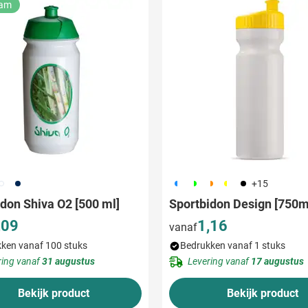
aam
02
307
190
191
192
241
001
+15
don Shiva O2 [500 ml]
Sportbidon Design [750m
,09
1,16
vanaf
ken vanaf 100 stuks
Bedrukken vanaf 1 stuks
ring vanaf
31 augustus
Levering vanaf
17 augustus
Bekijk product
Bekijk product