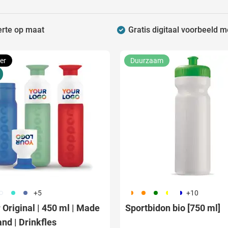
raplu's categorie
erte op maat
Gratis digitaal voorbeeld m
oreca & Keuken categorie
er Bestelhoeveelheid:
rsoonlijk & Veiligheid categorie
er
Duurzaam
door & Vrije tijd categorie
ellen & Kids categorie
elle levering:
xtiel categorie
ties & thema's categorie
97
852
698
192
350
351
241
187
+5
+10
Original | 450 ml | Made
Sportbidon bio [750 ml]
and | Drinkfles