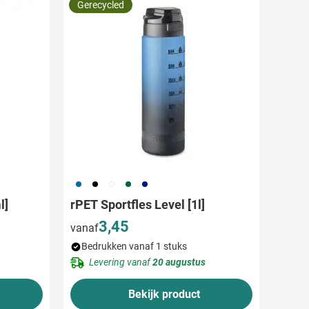
Gerecycled
033
001
002
004
005
l]
rPET Sportfles Level [1l]
3,45
vanaf
Bedrukken vanaf 1 stuks
Levering vanaf
20 augustus
Bekijk product