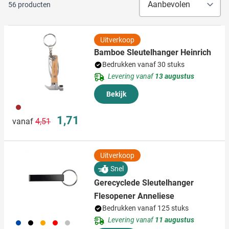
56
producten
Uitverkoop
Bamboe Sleutelhanger Heinrich
Bedrukken vanaf 30 stuks
Levering vanaf
13 augustus
Bekijk
011
Normale prijs
Speciale prijs
1,71
vanaf
4,51
Uitverkoop
Snel
Gerecyclede Sleutelhanger
Flesopener Anneliese
Bedrukken vanaf 125 stuks
Levering vanaf
11 augustus
023
001
007
008
032