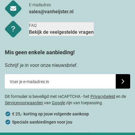
E-mailadres
sales@vanheijster.nl
FAQ
Bekijk de veelgestelde vragen
Mis geen enkele aanbieding!
Schrijf je in voor onze nieuwsbrief.
Voer je e-mailadres in
Schrijf j
Dit formulier is beveiligd met reCAPTCHA - het
Privacybeleid
en de
Servicevoorwaarden
van
Google
zijn van toepassing.
€ 25,- korting op jouw volgende aankoop
Speciale aanbiedingen voor jou