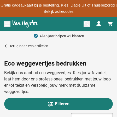
Gratis cadeaukaart bij je bestelling. Kies: Dagje Uit of Thuisbezorgd |
Bekijk actiecodes
Ga naar de inhoud
Menu openen
Persoonlijk advies
Terug naar
eco artikelen
Eco weggevertjes bedrukken
Bekijk ons aanbod eco weggevertjes. Kies jouw favoriet,
laat hem door ons professioneel bedrukken met jouw logo
en/of tekst en verspreid jouw merk met duurzame
weggevertjes.
Filteren