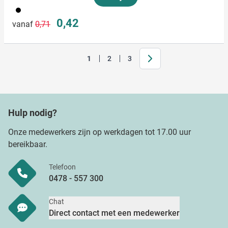
001
Normale prijs
Speciale prijs
0,42
vanaf
0,71
Volgende
1
2
3
Je leest momenteel pagina
Pagina
Pagina
Hulp nodig?
Onze medewerkers zijn op werkdagen tot 17.00 uur
bereikbaar.
Telefoon
0478 - 557 300
Chat
Direct contact met een medewerker