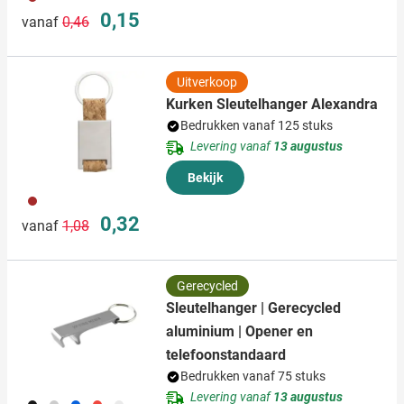
Normale prijs
Speciale prijs
0,15
vanaf
0,46
Uitverkoop
Kurken Sleutelhanger Alexandra
Bedrukken vanaf 125 stuks
Levering vanaf
13 augustus
Bekijk
011
Normale prijs
Speciale prijs
0,32
vanaf
1,08
Gerecycled
Sleutelhanger | Gerecycled
aluminium | Opener en
telefoonstandaard
Bedrukken vanaf 75 stuks
Levering vanaf
13 augustus
001
003
005
008
032