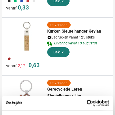
001
004
005
008
032
Bekijk
0,33
vanaf
Uitverkoop
Kurken Sleutelhanger Keylan
Bedrukken vanaf 125 stuks
Levering vanaf
13 augustus
Bekijk
011
Normale prijs
Speciale prijs
0,63
vanaf
2,12
Uitverkoop
Gerecyclede Leren
Sleutelhanger Jim
Bedrukken vanaf 125 stuks
Levering vanaf
13 augustus