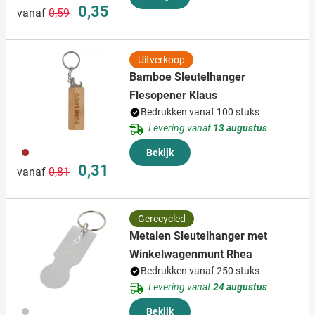
Normale prijs
Speciale prijs
0,35
vanaf
0,59
Uitverkoop
Bamboe Sleutelhanger
Flesopener Klaus
Bedrukken vanaf 100 stuks
Levering vanaf
13 augustus
011
Bekijk
Normale prijs
Speciale prijs
0,31
vanaf
0,81
Gerecycled
Metalen Sleutelhanger met
Winkelwagenmunt Rhea
Bedrukken vanaf 250 stuks
Levering vanaf
24 augustus
032
Bekijk