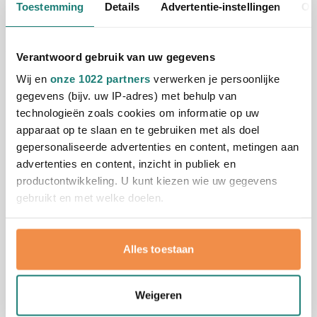
011
Bekijk
Toestemming
Details
Advertentie-instellingen
Ov
Normale prijs
Speciale prijs
0,52
vanaf
0,88
Verantwoord gebruik van uw gegevens
Duurzaam
Wij en
onze 1022 partners
verwerken je persoonlijke
(1)
gegevens (bijv. uw IP-adres) met behulp van
Sleutelhanger Klompje
technologieën zoals cookies om informatie op uw
Bedrukken vanaf 250 stuks
apparaat op te slaan en te gebruiken met als doel
Levering vanaf
17 augustus
gepersonaliseerde advertenties en content, metingen aan
011
002
005
006
017
advertenties en content, inzicht in publiek en
Bekijk
+1
1,24
productontwikkeling. U kunt kiezen wie uw gegevens
vanaf
gebruikt en met welke doelen.
Gerecycled
Als u het toestaat, willen we ook graag:
Sleutelhanger met flesopener |
Alles toestaan
Informatie verzamelen over uw geografische
Gerecycled aluminium
locatie, die tot een paar meter nauwkeurig kan zijn
Bedrukken vanaf 25 stuks
Uw apparaat identificeren door het actief te
Weigeren
Levering vanaf
13 augustus
scannen op specifieke eigenschappen (fingerprinting)