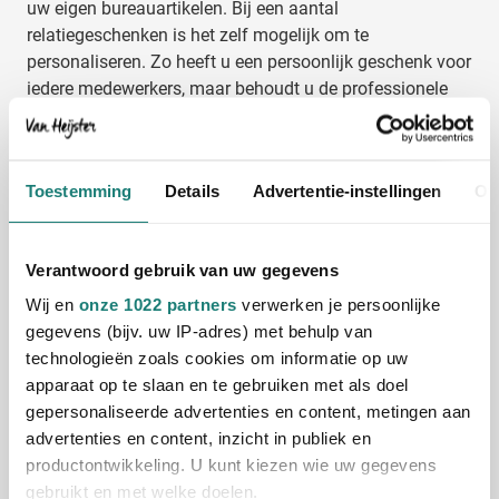
uw eigen bureauartikelen. Bij een aantal
relatiegeschenken is het zelf mogelijk om te
personaliseren. Zo heeft u een persoonlijk geschenk voor
iedere medewerkers, maar behoudt u de professionele
uitstraling.
Bureauartikelen als zakelijke weggever
Toestemming
Details
Advertentie-instellingen
Ov
De bedrukte bureauartikelen zijn ook perfect om weg te
geven aan uw relaties. Laat bijvoorbeeld een calculator
bedrukken en laat uw partners zien dat zij op uw kunnen
Verantwoord gebruik van uw gegevens
rekenen. Van gepersonaliseerde boekenlegger tot
Wij en
onze 1022 partners
verwerken je persoonlijke
bedrukte visitekaarthouders, alle bureauartikelen doen
gegevens (bijv. uw IP-adres) met behulp van
het goed als weggever. Deze relatiegeschenken zijn niet
technologieën zoals cookies om informatie op uw
alleen een succes op beurzen en open dagen, maar doen
apparaat op te slaan en te gebruiken met als doel
het ook goed op seminars, trainingen etc.
gepersonaliseerde advertenties en content, metingen aan
advertenties en content, inzicht in publiek en
Ruime keuze aan diverse
productontwikkeling. U kunt kiezen wie uw gegevens
kantoorartikelen
gebruikt en met welke doelen.