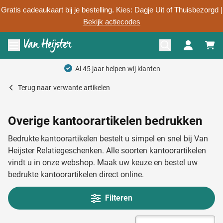
Gratis cadeaukaart bij je bestelling. Kies: Dagje Uit of Thuisbezorgd |
Bekijk actiecodes
Ga naar de inhoud
Menu openen
Al 45 jaar helpen wij klanten
Terug naar
verwante artikelen
Overige kantoorartikelen bedrukken
Bedrukte kantoorartikelen bestelt u simpel en snel bij Van
Heijster Relatiegeschenken. Alle soorten kantoorartikelen
vindt u in onze webshop. Maak uw keuze en bestel uw
bedrukte kantoorartikelen direct online.
Filteren