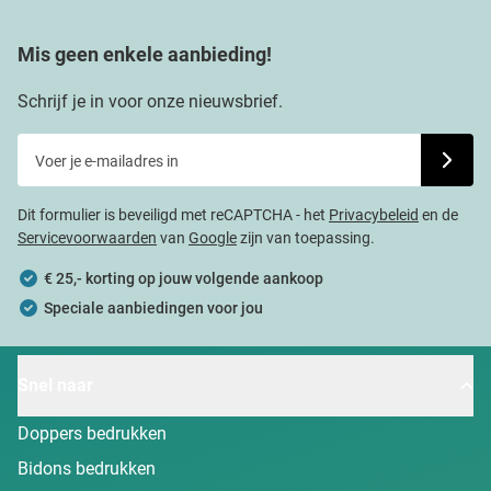
Mis geen enkele aanbieding!
Schrijf je in voor onze nieuwsbrief.
Voer je e-mailadres in
Schrijf j
Dit formulier is beveiligd met reCAPTCHA - het
Privacybeleid
en de
Servicevoorwaarden
van
Google
zijn van toepassing.
€ 25,- korting op jouw volgende aankoop
Speciale aanbiedingen voor jou
Snel naar
Doppers bedrukken
Bidons bedrukken