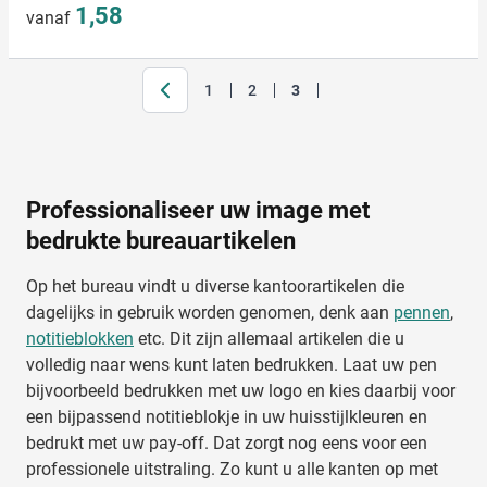
1,58
vanaf
1
2
3
Pagina
Pagina
Je leest momenteel pagina
Professionaliseer uw image met
bedrukte bureauartikelen
Op het bureau vindt u diverse kantoorartikelen die
dagelijks in gebruik worden genomen, denk aan
pennen
,
notitieblokken
etc. Dit zijn allemaal artikelen die u
volledig naar wens kunt laten bedrukken. Laat uw pen
bijvoorbeeld bedrukken met uw logo en kies daarbij voor
een bijpassend notitieblokje in uw huisstijlkleuren en
bedrukt met uw pay-off. Dat zorgt nog eens voor een
professionele uitstraling. Zo kunt u alle kanten op met