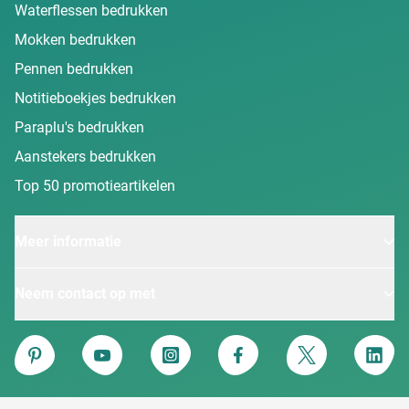
Waterflessen bedrukken
Mokken bedrukken
Pennen bedrukken
Notitieboekjes bedrukken
Paraplu's bedrukken
Aanstekers bedrukken
Top 50 promotieartikelen
Meer informatie
Neem contact op met
Van Heijster
Pinterest
YouTube
Instagram
Facebook
Twitter
Linke