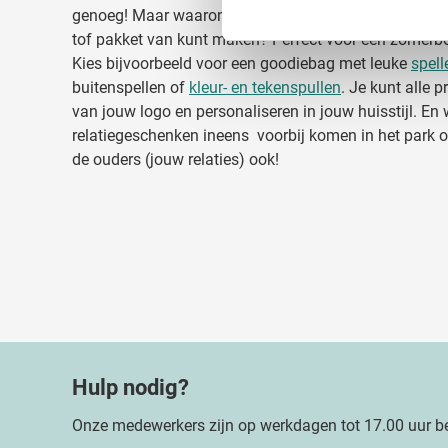
toestemming op elk moment wi
genoeg! Maar waarom zou je alleen één bellenblaas c
tof pakket van kunt maken? Perfect voor een zomerbo
We gebruiken cookies om cont
Kies bijvoorbeeld voor een goodiebag met leuke
spell
websiteverkeer te analyseren
buitenspellen of
kleur- en tekenspullen
. Je kunt alle 
media, adverteren en analys
van jouw logo en personaliseren in jouw huisstijl. En 
verstrekt of die ze hebben v
relatiegeschenken ineens voorbij komen in het park of
de ouders (jouw relaties) ook!
Hulp nodig?
Onze medewerkers zijn op werkdagen tot 17.00 uur be