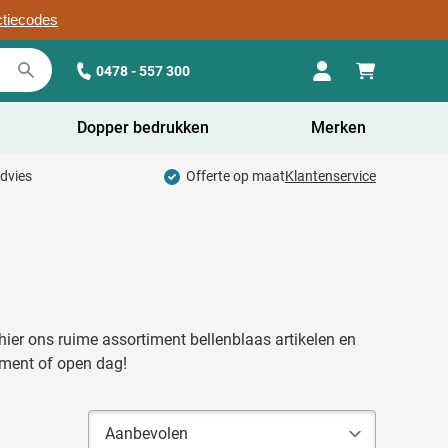
ctiecodes
0478 - 557 300
Dopper bedrukken
Merken
advies
Offerte op maat
Klantenservice
hier ons ruime assortiment bellenblaas artikelen en
ement of open dag!