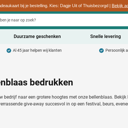
deaukaart bij je bestelling. Kies: Dagje Uit of Thuisbezorgd |
Bekijk a
Duurzame geschenken
Snelle levering
Al 45 jaar helpen wij klanten
Persoonlijk 
uurzaam categorie
hrijfwaren categorie
rinkwaren categorie
enblaas bedrukken
ntoorartikelen categorie
w bedrijf naar een grotere hoogtes met onze bellenblaas. Bekijk 
adgets & Weggevers categorie
verrassende give-away succesvol in op een festival, beurs, even
assen categorie
ectronica categorie