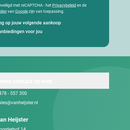
 beveiligd met reCAPTCHA - het
Privacybeleid
en de
rden
van
Google
zijn van toepassing.
ting op jouw volgende aankoop
anbiedingen voor jou
eem contact op met
478 - 557 300
ales@vanheijster.nl
an Heijster
oorderhof 14