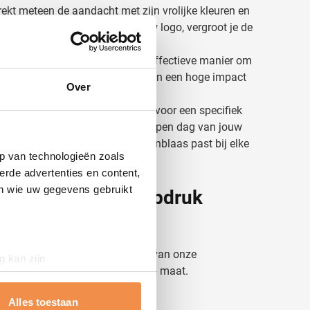
trekt meteen de aandacht met zijn vrolijke kleuren en
lenblaas te bedrukken met jouw logo, vergroot je de
 een speelse manier.
llenblaas is een simpele, kosteneffectieve manier om
en. Ofwel, lage productiekosten en een hoge impact
Over
oek bent naar promotiemateriaal voor een specifiek
er kinderen aanwezig zijn op de open dag van jouw
el relatiegeschenk. Bedrukte bellenblaas past bij elke
p van technologieën zoals
erde advertenties en content,
en wie uw gegevens gebruikt
 bellenblaas met opdruk
ltijd
contact opnemen
met één van onze
g kan zijn
g en geven persoonlijk advies op maat.
erprinting)
t
detailgedeelte
in. U kunt uw
Alles toestaan