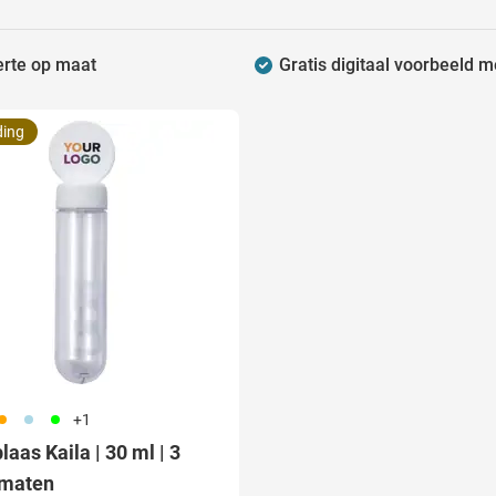
raplu's categorie
erte op maat
Gratis digitaal voorbeeld m
oreca & Keuken categorie
rsoonlijk & Veiligheid categorie
ding
door & Vrije tijd categorie
ellen & Kids categorie
xtiel categorie
ties & thema's categorie
07
018
019
+1
laas Kaila | 30 ml | 3
rmaten