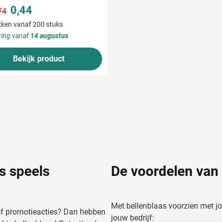
0,44
74
Normale prijs
Speciale prijs
ken vanaf 200 stuks
ring vanaf
14 augustus
Bekijk product
s speels
De voordelen van 
Met bellenblaas voorzien met jo
 of promotieacties? Dan hebben
jouw bedrijf: