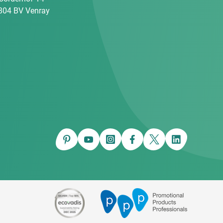
804 BV Venray
Pinterest
YouTube
Instagram
Facebook
Twitter
LinkedIn