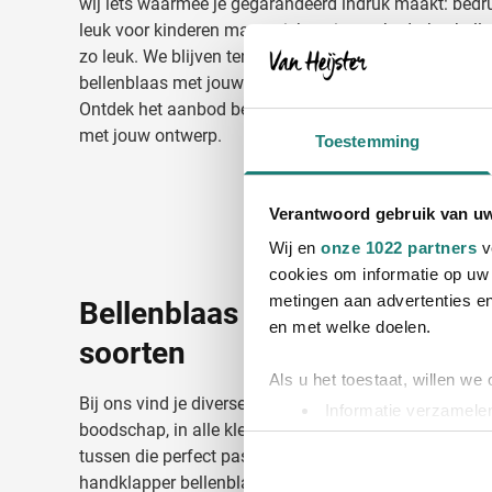
wij iets waarmee je gegarandeerd indruk maakt: bedru
leuk voor kinderen maar stiekem is een bedrukte bel
zo leuk. We blijven tenslotte allemaal wel een klein be
bellenblaas met jouw bedrijfslogo of boodschap en g
Ontdek het aanbod bellenblaas om te bedrukken hiero
met jouw ontwerp.
Toestemming
Verantwoord gebruik van u
Wij en
onze 1022 partners
v
cookies om informatie op uw 
metingen aan advertenties en
Bellenblaas met opdruk in ver
en met welke doelen.
soorten
Als u het toestaat, willen we
Bij ons vind je diverse varianten bellenblaas om te b
Informatie verzamelen
boodschap, in alle kleuren, stijlen en materialen. Zo zi
Uw apparaat identific
tussen die perfect past bij de stijl van jouw bedrijf. V
Lees meer over hoe uw perso
handklapper bellenblaas tot een geweldig bellenblaas 