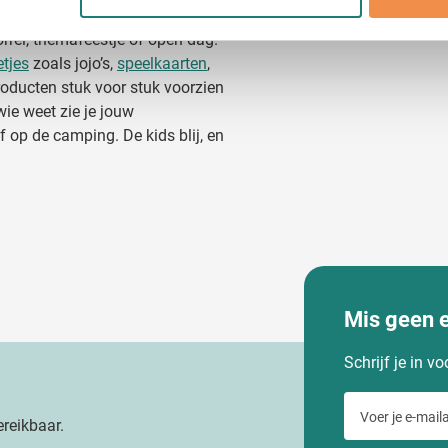
jzigen of intrekken in de Cookieverklaring.
adeau geven als je er ook een
rrel, themafeestje of open dag.
ent en advertenties te personaliseren, om functies voor social
etjes
zoals jojo’s,
speelkaarten
,
. Ook delen we informatie over uw gebruik van onze site met on
producten stuk voor stuk voorzien
e. Deze partners kunnen deze gegevens combineren met andere i
wie weet zie je jouw
erzameld op basis van uw gebruik van hun services.
 op de camping. De kids blij, en
Mis geen 
Schrijf je in v
Voer je e-maila
reikbaar.