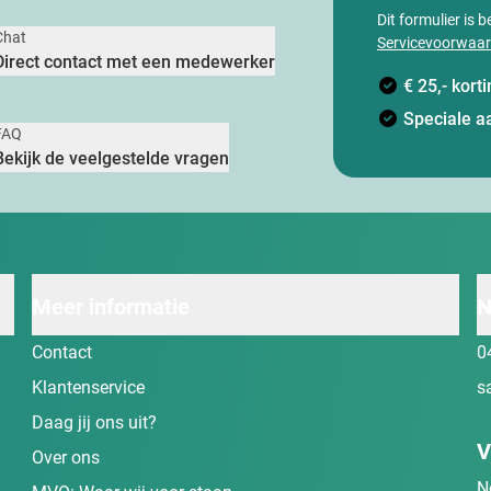
Dit formulier is
Chat
Servicevoorwaa
Direct contact met een medewerker
€ 25,- kor
Speciale a
FAQ
Bekijk de veelgestelde vragen
Meer informatie
N
Contact
0
Klantenservice
s
Daag jij ons uit?
V
Over ons
N