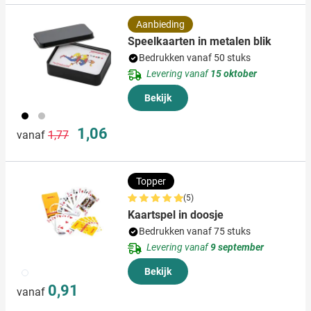
Aanbieding
Speelkaarten in metalen blik
Bedrukken vanaf 50 stuks
Levering vanaf
15 oktober
Bekijk
001
032
Normale prijs
Speciale prijs
1,06
vanaf
1,77
Topper
(5)
Kaartspel in doosje
Bedrukken vanaf 75 stuks
Levering vanaf
9 september
009
Bekijk
0,91
vanaf