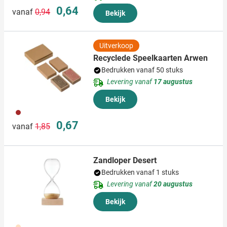
Normale prijs
Speciale prijs
0,64
vanaf
0,94
Bekijk
Uitverkoop
Recyclede Speelkaarten Arwen
Bedrukken vanaf 50 stuks
Levering vanaf
17 augustus
Bekijk
011
Normale prijs
Speciale prijs
0,67
vanaf
1,85
Zandloper Desert
Bedrukken vanaf 1 stuks
Levering vanaf
20 augustus
Bekijk
357