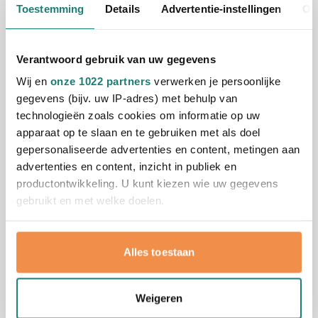
Toestemming
Details
Advertentie-instellingen
Ov
002
3,43
vanaf
Verantwoord gebruik van uw gegevens
Wij en
onze 1022 partners
verwerken je persoonlijke
Gerecycled
gegevens (bijv. uw IP-adres) met behulp van
Speelkaarten | Gerecycled |
technologieën zoals cookies om informatie op uw
Dubbel spel | Houten kistje
apparaat op te slaan en te gebruiken met als doel
Bedrukken vanaf 10 stuks
gepersonaliseerde advertenties en content, metingen aan
Levering vanaf
17 augustus
advertenties en content, inzicht in publiek en
945
Bekijk
productontwikkeling. U kunt kiezen wie uw gegevens
2,41
vanaf
gebruikt en met welke doelen.
Als u het toestaat, willen we ook graag:
Volgende
Jump forward
1
2
3
...
5
Je leest momenteel pagina
Pagina
Pagina
Pagina
Alles toestaan
Informatie verzamelen over uw geografische
locatie, die tot een paar meter nauwkeurig kan zijn
Uw apparaat identificeren door het actief te
Weigeren
scannen op specifieke eigenschappen (fingerprinting)