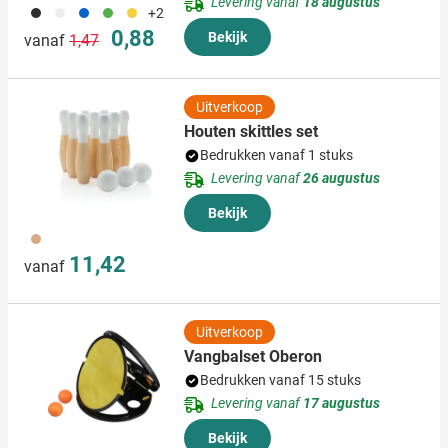
Levering vanaf
18 augustus
001
002
037
004
006
+2
Normale prijs
Speciale prijs
0,88
Bekijk
vanaf
1,47
Uitverkoop
Houten skittles set
Bedrukken vanaf 1 stuks
Levering vanaf
26 augustus
Bekijk
011
11,42
vanaf
Uitverkoop
Vangbalset Oberon
Bedrukken vanaf 15 stuks
Levering vanaf
17 augustus
Bekijk