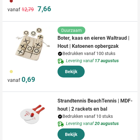
011
Normale prijs
Speciale prijs
7,66
vanaf
12,79
Duurzaam
Boter, kaas en eieren Waltraud |
Hout | Katoenen opbergzak
Bedrukken vanaf 100 stuks
Levering vanaf
17 augustus
013
Bekijk
0,69
vanaf
Strandtennis BeachTennis | MDF-
hout | 2 rackets en bal
Bedrukken vanaf 10 stuks
Levering vanaf
20 augustus
Bekijk