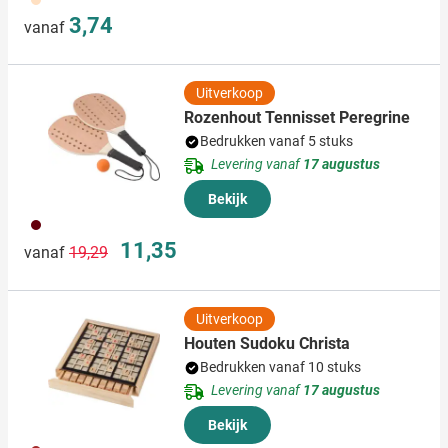
3,74
vanaf
Uitverkoop
Rozenhout Tennisset Peregrine
Bedrukken vanaf 5 stuks
Levering vanaf
17 augustus
Bekijk
011
Normale prijs
Speciale prijs
11,35
vanaf
19,29
Uitverkoop
Houten Sudoku Christa
Bedrukken vanaf 10 stuks
Levering vanaf
17 augustus
Bekijk