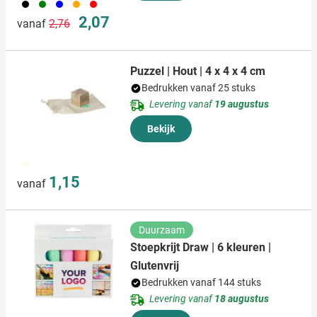
001
004
005
007
008
Normale prijs
Speciale prijs
2,07
vanaf
2,76
Puzzel | Hout | 4 x 4 x 4 cm
Bedrukken vanaf 25 stuks
Levering vanaf
19 augustus
Bekijk
112
1,15
vanaf
Duurzaam
Stoepkrijt Draw | 6 kleuren |
Glutenvrij
Bedrukken vanaf 144 stuks
Levering vanaf
18 augustus