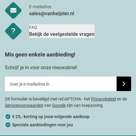
E-mailadres
sales@vanheijster.nl
FAQ
Bekijk de veelgestelde vragen
Mis geen enkele aanbieding!
Schrijf je in voor onze nieuwsbrief.
Voer je e-mailadres in
Schrijf j
Dit formulier is beveiligd met reCAPTCHA - het
Privacybeleid
en de
Servicevoorwaarden
van
Google
zijn van toepassing.
€ 25,- korting op jouw volgende aankoop
Speciale aanbiedingen voor jou