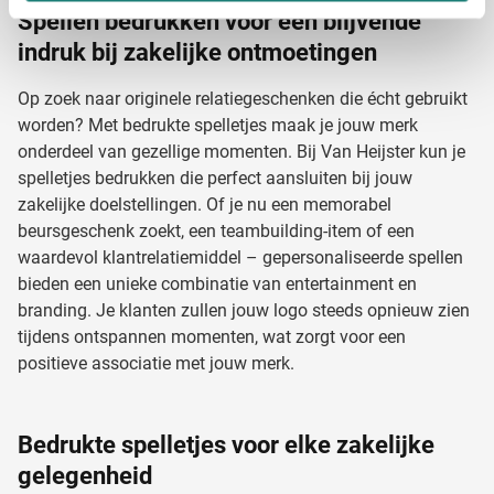
Lees meer over hoe uw persoonlijke gegevens worden
Spellen bedrukken voor een blijvende
verwerkt en stel uw voorkeuren in het
detailgedeelte
in.
indruk bij zakelijke ontmoetingen
U kunt uw toestemming op elk moment wijzigen of
intrekken in de Cookieverklaring.
Op zoek naar originele relatiegeschenken die écht gebruikt
worden? Met bedrukte spelletjes maak je jouw merk
We gebruiken cookies om content en advertenties te
onderdeel van gezellige momenten. Bij Van Heijster kun je
personaliseren, om functies voor social media te bieden
spelletjes bedrukken die perfect aansluiten bij jouw
en om ons websiteverkeer te analyseren. Ook delen we
zakelijke doelstellingen. Of je nu een memorabel
informatie over uw gebruik van onze site met onze
beursgeschenk zoekt, een teambuilding-item of een
partners voor social media, adverteren en analyse. Deze
waardevol klantrelatiemiddel – gepersonaliseerde spellen
partners kunnen deze gegevens combineren met andere
bieden een unieke combinatie van entertainment en
informatie die u aan ze heeft verstrekt of die ze hebben
branding. Je klanten zullen jouw logo steeds opnieuw zien
verzameld op basis van uw gebruik van hun services.
tijdens ontspannen momenten, wat zorgt voor een
positieve associatie met jouw merk.
Bedrukte spelletjes voor elke zakelijke
gelegenheid