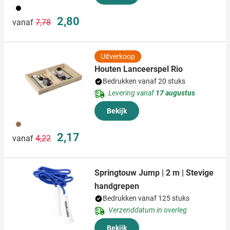
001
Normale prijs
Speciale prijs
2,80
vanaf
7,78
Uitverkoop
Houten Lanceerspel Rio
Bedrukken vanaf 20 stuks
Levering vanaf
17 augustus
Bekijk
011
Normale prijs
Speciale prijs
2,17
vanaf
4,22
Springtouw Jump | 2 m | Stevige
handgrepen
Bedrukken vanaf 125 stuks
Verzenddatum in overleg
Bekijk