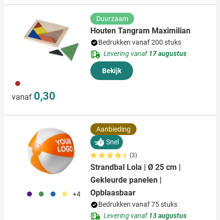
Duurzaam
Houten Tangram Maximilian
Bedrukken vanaf 200 stuks
Levering vanaf
17 augustus
Bekijk
011
0,30
vanaf
Aanbieding
Snel
(3)
Strandbal Lola | Ø 25 cm |
Gekleurde panelen |
Opblaasbaar
002
024
004
005
006
+4
Bedrukken vanaf 75 stuks
Levering vanaf
13 augustus