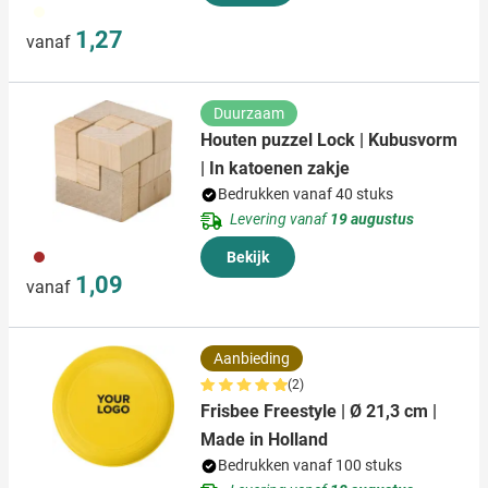
112
1,27
vanaf
Duurzaam
Houten puzzel Lock | Kubusvorm
| In katoenen zakje
Bedrukken vanaf 40 stuks
Levering vanaf
19 augustus
011
Bekijk
1,09
vanaf
Aanbieding
(2)
Frisbee Freestyle | Ø 21,3 cm |
Made in Holland
Bedrukken vanaf 100 stuks