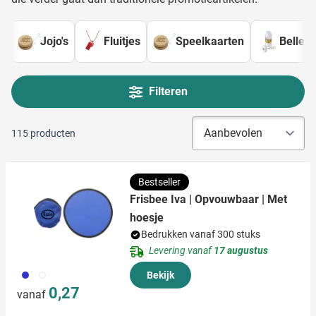
Jojo's
Fluitjes
Speelkaarten
Bellen
Filteren
115
producten
Bestseller
Frisbee Iva | Opvouwbaar | Met
hoesje
Bedrukken vanaf 300 stuks
Levering vanaf
17 augustus
023
002
Bekijk
0,27
vanaf