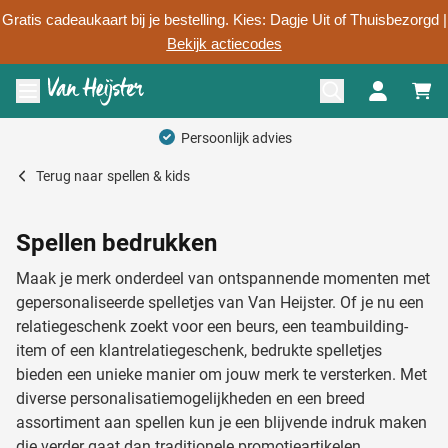
Gratis cadeaukaart bij je bestelling. Kies: Dagje Uit of Thuisbezorgd |
Bekijk actiecodes
Ga naar de inhoud
Menu openen
Persoonlijk advies
Terug naar
spellen & kids
Spellen bedrukken
Maak je merk onderdeel van ontspannende momenten met
gepersonaliseerde spelletjes van Van Heijster. Of je nu een
relatiegeschenk zoekt voor een beurs, een teambuilding-
item of een klantrelatiegeschenk, bedrukte spelletjes
bieden een unieke manier om jouw merk te versterken. Met
diverse personalisatiemogelijkheden en een breed
assortiment aan spellen kun je een blijvende indruk maken
die verder gaat dan traditionele promotieartikelen.