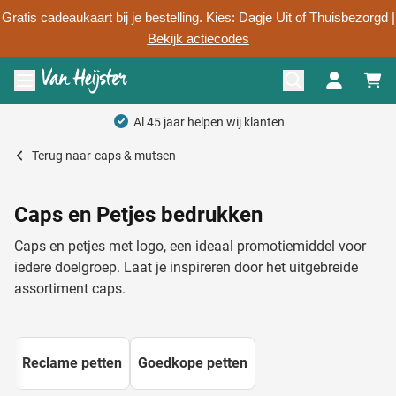
Gratis cadeaukaart bij je bestelling. Kies: Dagje Uit of Thuisbezorgd |
Bekijk actiecodes
Ga naar de inhoud
Menu openen
Persoonlijk advies
Terug naar
caps & mutsen
Caps en Petjes bedrukken
Caps en petjes met logo, een ideaal promotiemiddel voor
iedere doelgroep. Laat je inspireren door het uitgebreide
assortiment caps.
Reclame petten
Goedkope petten