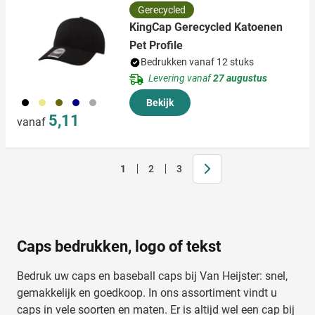
Gerecycled
KingCap Gerecycled Katoenen
Pet Profile
Bedrukken vanaf 12 stuks
Levering vanaf
27 augustus
001
013
402
536
491
Bekijk
5,11
vanaf
Volgende
1
2
3
Je leest momenteel pagina
Pagina
Pagina
Caps bedrukken, logo of tekst
Bedruk uw caps en baseball caps bij Van Heijster: snel,
gemakkelijk en goedkoop. In ons assortiment vindt u
caps in vele soorten en maten. Er is altijd wel een cap bij