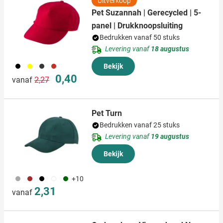
Uitverkoop
Pet Suzannah | Gerecycled | 5-
panel | Drukknoopsluiting
Bedrukken vanaf 50 stuks
Levering vanaf
18 augustus
001
006
007
008
Bekijk
Normale prijs
Speciale prijs
0,40
vanaf
2,27
Pet Turn
Bedrukken vanaf 25 stuks
Levering vanaf
19 augustus
Bekijk
491
011
001
002
004
+10
2,31
vanaf