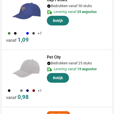
Bedrukken vanaf 50 stuks
Levering vanaf
25 augustus
Bekijk
232
001
002
005
874
+7
1,09
vanaf
Pet City
Bedrukken vanaf 25 stuks
Levering vanaf
19 augustus
Bekijk
001
002
003
536
083
+1
0,98
vanaf