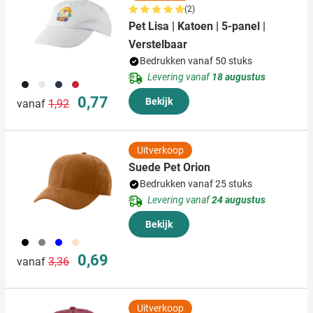
(2)
Pet Lisa | Katoen | 5-panel |
Verstelbaar
Bedrukken vanaf 50 stuks
Levering vanaf
18 augustus
001
002
005
008
Normale prijs
Speciale prijs
0,77
Bekijk
vanaf
1,92
Uitverkoop
Suede Pet Orion
Bedrukken vanaf 25 stuks
Levering vanaf
24 augustus
Bekijk
001
003
005
357
Normale prijs
Speciale prijs
0,69
vanaf
3,36
Uitverkoop