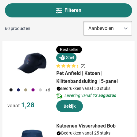
Filteren
60
producten
Bestseller
Snel
(2)
Pet Anfield | Katoen |
Klittenbandsluiting | 5-panel
Bedrukken vanaf 50 stuks
001
023
013
024
002
+6
Levering vanaf
12 augustus
1,28
vanaf
Bekijk
Katoenen Vissershoed Bob
Bedrukken vanaf 25 stuks