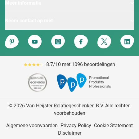
Meer informatie
Neem contact op met
Van Heijster
Pinterest
YouTube
Instagram
Facebook
Twitter
Linke
8.7/10 met 1096 beoordelingen
Gemiddeld reviewpercentage is 87
© 2026 Van Heijster Relatiegeschenken B.V. Alle rechten
voorbehouden
Algemene voorwaarden
Privacy Policy
Cookie Statement
Disclaimer