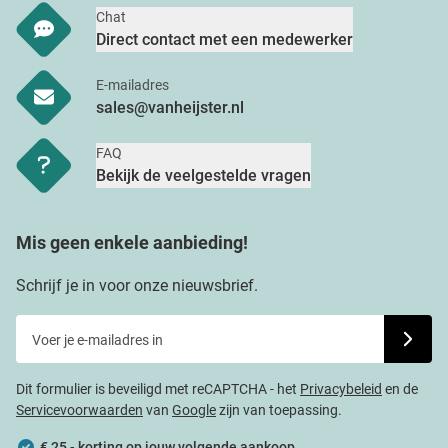
Chat
Direct contact met een medewerker
E-mailadres
sales@vanheijster.nl
FAQ
Bekijk de veelgestelde vragen
Mis geen enkele aanbieding!
Schrijf je in voor onze nieuwsbrief.
Voer je e-mailadres in
Schrijf j
Dit formulier is beveiligd met reCAPTCHA - het
Privacybeleid
en de
Servicevoorwaarden
van
Google
zijn van toepassing.
€ 25,- korting op jouw volgende aankoop