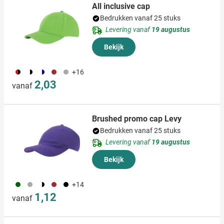
All inclusive cap
Bedrukken vanaf 25 stuks
Levering vanaf
19 augustus
Bekijk
083
040
482
011
099
+16
2,03
vanaf
Brushed promo cap Levy
Bedrukken vanaf 25 stuks
Levering vanaf
19 augustus
Bekijk
060
491
040
011
001
+14
1,12
vanaf