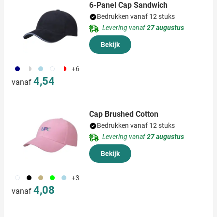
informatie over uw gebruik van onze site met onze
6-Panel Cap Sandwich
partners voor social media, adverteren en analyse. Deze
Bedrukken vanaf 12 stuks
partners kunnen deze gegevens combineren met andere
Levering vanaf
27 augustus
informatie die u aan ze heeft verstrekt of die ze hebben
Bekijk
verzameld op basis van uw gebruik van hun services.
960
267
268
169
048
+6
4,54
vanaf
Cap Brushed Cotton
Bedrukken vanaf 12 stuks
Levering vanaf
27 augustus
Bekijk
001
002
014
004
018
+3
4,08
vanaf