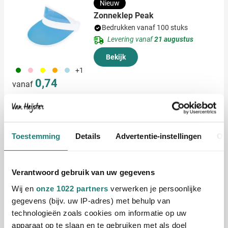
Nieuw
Zonneklep Peak
Bedrukken vanaf 100 stuks
Levering vanaf
21 augustus
Bekijk
004
017
006
007
018
+1
0,74
vanaf
Original Trucker Cap Kids
Bedrukken vanaf 25 stuks
Toestemming
Details
Advertentie-instellingen
Ov
Levering vanaf
19 augustus
Bekijk
Verantwoord gebruik van uw gegevens
044
048
951
040
294
Wij en
onze 1022 partners
verwerken je persoonlijke
2,00
vanaf
gegevens (bijv. uw IP-adres) met behulp van
technologieën zoals cookies om informatie op uw
apparaat op te slaan en te gebruiken met als doel