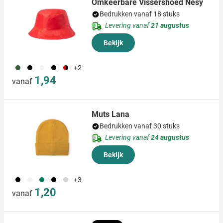
Omkeerbare Vissershoed Nesy
Bedrukken vanaf 18 stuks
Levering vanaf
21 augustus
Bekijk
760
001
311
005
008
+2
1,94
vanaf
Muts Lana
Bedrukken vanaf 30 stuks
Levering vanaf
24 augustus
Bekijk
001
311
004
005
027
+3
1,20
vanaf