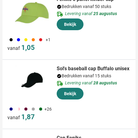
Bedrukken vanaf 50 stuks
Levering vanaf
25 augustus
Bekijk
001
005
006
007
008
+1
1,05
vanaf
Sol's baseball cap Buffalo unisex
Bedrukken vanaf 15 stuks
Levering vanaf
28 augustus
Bekijk
492
294
010
099
134
+26
1,87
vanaf
Cap Feniks