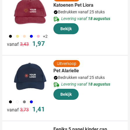
Katoenen Pet Liora
Bedrukken vanaf 25 stuks
Levering vanaf
18 augustus
Bekijk
001
013
357
005
017
+2
Normale prijs
Speciale prijs
1,97
vanaf
3,43
Uitverkoop
Pet Alarielle
Bedrukken vanaf 25 stuks
Levering vanaf
18 augustus
Bekijk
001
002
003
005
Normale prijs
Speciale prijs
1,41
vanaf
3,73
Feniks 5 panel kinder cap