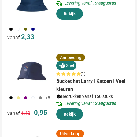
Levering vanaf
19 augustus
Bekijk
001
002
402
536
2,33
vanaf
Aanbieding
Snel
(1)
Bucket hat Larry | Katoen | Veel
kleuren
Bedrukken vanaf 150 stuks
001
013
024
002
003
+8
Levering vanaf
12 augustus
Normale prijs
Speciale prijs
0,95
vanaf
1,40
Bekijk
Uitverkoop