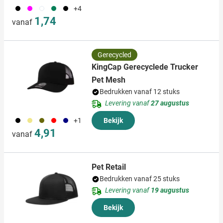
001
046
002
004
005
+4
1,74
vanaf
Gerecycled
KingCap Gerecyclede Trucker
Pet Mesh
Bedrukken vanaf 12 stuks
Levering vanaf
27 augustus
001
013
402
008
536
+1
Bekijk
4,91
vanaf
Pet Retail
Bedrukken vanaf 25 stuks
Levering vanaf
19 augustus
Bekijk