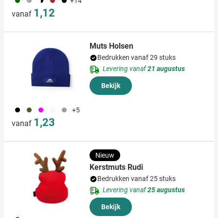
+14
1,12
vanaf
Muts Holsen
Bedrukken vanaf 29 stuks
Levering vanaf
21 augustus
Bekijk
001
760
046
002
003
+5
1,23
vanaf
Nieuw
Kerstmuts Rudi
Bedrukken vanaf 25 stuks
Levering vanaf
25 augustus
Bekijk