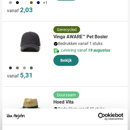
099
001
002
402
536
+1
2,03
vanaf
Gerecycled
Vinga AWARE™ Pet Bosler
Bedrukken vanaf 1 stuks
Levering vanaf
19 augustus
Bekijk
001
004
357
536
5,31
vanaf
Duurzaam
Hoed Vita
Bedrukken vanaf 49 stuks
Levering vanaf
21 augustus
Bekijk