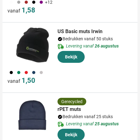
053
099
011
001
024
+12
1,58
vanaf
US Basic muts Irwin
Bedrukken vanaf 50 stuks
Levering vanaf
26 augustus
Bekijk
001
004
008
307
580
1,50
vanaf
Gerecycled
rPET muts
Bedrukken vanaf 25 stuks
Levering vanaf
25 augustus
Bekijk