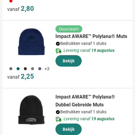
008
2,80
vanaf
Duurzaam
Impact AWARE™ Polylana® Muts
Bedrukken vanaf 1 stuks
Levering vanaf
19 augustus
Bekijk
011
033
001
003
005
+3
2,25
vanaf
Impact AWARE™ Polylana®
Dubbel Gebreide Muts
Bedrukken vanaf 1 stuks
Levering vanaf
19 augustus
Bekijk