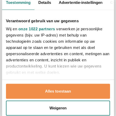
Toestemming
Details
Advertentie-instellingen
Ov
009
0,87
vanaf
Verantwoord gebruik van uw gegevens
Pet Clipak
Wij en
onze 1022 partners
verwerken je persoonlijke
Bedrukken vanaf 22 stuks
gegevens (bijv. uw IP-adres) met behulp van
Levering vanaf
21 augustus
technologieën zoals cookies om informatie op uw
apparaat op te slaan en te gebruiken met als doel
Bekijk
gepersonaliseerde advertenties en content, metingen aan
advertenties en content, inzicht in publiek en
001
002
004
005
006
+1
productontwikkeling. U kunt kiezen wie uw gegevens
1,60
vanaf
gebruikt en met welke doelen.
Als u het toestaat, willen we ook graag:
Pet Trucker Deluxe
Alles toestaan
Bedrukken vanaf 25 stuks
Informatie verzamelen over uw geografische
Levering vanaf
19 augustus
locatie, die tot een paar meter nauwkeurig kan zijn
Uw apparaat identificeren door het actief te
Bekijk
Weigeren
scannen op specifieke eigenschappen (fingerprinting)