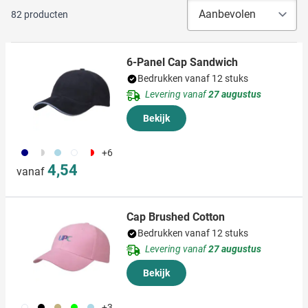
82
producten
6-Panel Cap Sandwich
Bedrukken vanaf 12 stuks
Levering vanaf
27 augustus
Bekijk
960
267
268
169
048
+6
4,54
vanaf
Cap Brushed Cotton
Bedrukken vanaf 12 stuks
Levering vanaf
27 augustus
Bekijk
001
002
014
004
018
+3