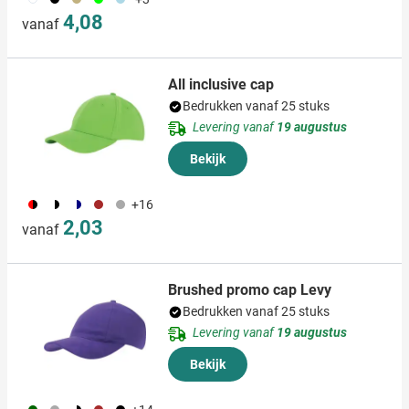
4,08
vanaf
All inclusive cap
Bedrukken vanaf 25 stuks
Levering vanaf
19 augustus
Bekijk
083
040
482
011
099
+16
2,03
vanaf
Brushed promo cap Levy
Bedrukken vanaf 25 stuks
Levering vanaf
19 augustus
Bekijk
060
491
040
011
001