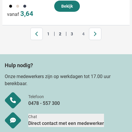
001
357
536
Bekijk
3,64
vanaf
Volgende
1
2
3
4
Pagina
Je leest momenteel pagina
Pagina
Pagina
Hulp nodig?
Onze medewerkers zijn op werkdagen tot 17.00 uur
bereikbaar.
Telefoon
0478 - 557 300
Chat
Direct contact met een medewerker