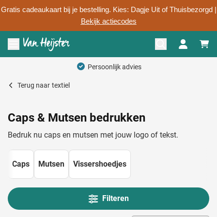
Gratis cadeaukaart bij je bestelling. Kies: Dagje Uit of Thuisbezorgd |
Bekijk actiecodes
Ga naar de inhoud
Menu openen
Persoonlijk advies
Terug naar
textiel
Caps & Mutsen bedrukken
Bedruk nu caps en mutsen met jouw logo of tekst.
Caps
Mutsen
Vissershoedjes
Filteren