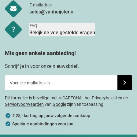
E-mailadres
sales@vanheijster.nl
FAQ
Bekijk de veelgestelde vragen
Mis geen enkele aanbieding!
Schrijf je in voor onze nieuwsbrief.
Voer je e-mailadres in
Schrijf j
Dit formulier is beveiligd met reCAPTCHA - het
Privacybeleid
en de
Servicevoorwaarden
van
Google
zijn van toepassing.
€ 25,- korting op jouw volgende aankoop
Speciale aanbiedingen voor jou