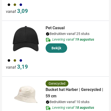
001
402
536
3,09
vanaf
Pet Casual
Bedrukken vanaf 25 stuks
Levering vanaf
19 augustus
Bekijk
001
402
536
3,19
vanaf
Gerecycled
Bucket hat Harber | Gerecycled |
59 cm
Bedrukken vanaf 10 stuks
Levering vanaf
18 augustus