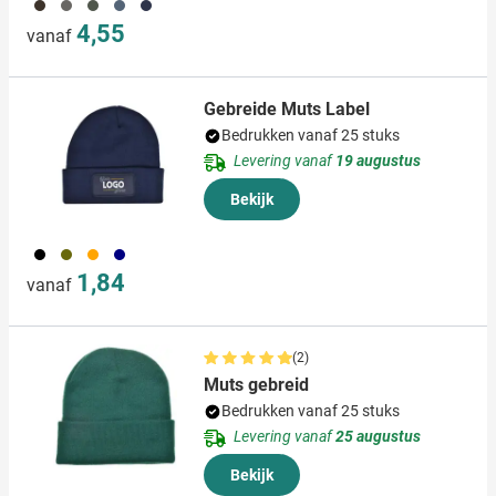
001
387
004
005
536
4,55
vanaf
Gebreide Muts Label
Bedrukken vanaf 25 stuks
Levering vanaf
19 augustus
Bekijk
001
402
007
536
1,84
vanaf
(2)
Muts gebreid
Bedrukken vanaf 25 stuks
Levering vanaf
25 augustus
Bekijk