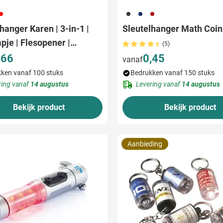
08
001
005
008
hanger Karen | 3-in-1 |
Sleutelhanger Math Coin
pje | Flesopener |
(5)
at
,66
0,45
vanaf
ken vanaf 100 stuks
Bedrukken vanaf 150 stuks
ring vanaf
14 augustus
Levering vanaf
14 augustus
Bekijk product
Bekijk product
Aanbieding