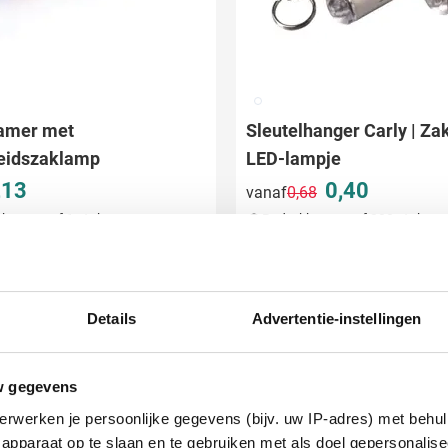
021
amer met
Sleutelhanger Carly | Za
heidszaklamp
LED-lampje
,13
0,40
vanaf
0,68
Normale prijs
Speciale prijs
ken vanaf 1 stuks
Bedrukken vanaf 200 stuks
ring vanaf
19 augustus
Levering vanaf
17 augustus
Bekijk product
Bekijk product
Details
Advertentie-instellingen
Uitverkoop
w gegevens
erwerken je persoonlijke gegevens (bijv. uw IP-adres) met behul
apparaat op te slaan en te gebruiken met als doel gepersonalise