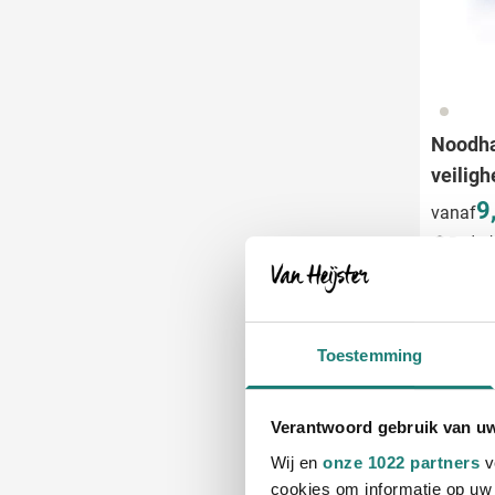
032
Noodh
veilig
9
vanaf
Bedruk
Leve
Toestemming
Verantwoord gebruik van u
Wij en
onze 1022 partners
v
cookies om informatie op uw 