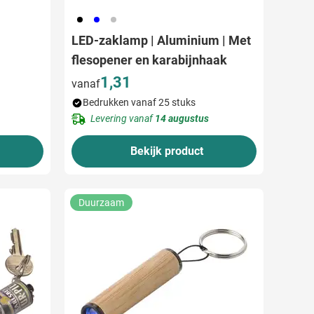
001
005
032
LED-zaklamp | Aluminium | Met
flesopener en karabijnhaak
1,31
vanaf
Bedrukken vanaf 25 stuks
Levering vanaf
14 augustus
Bekijk product
Duurzaam