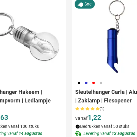
Snel
001
023
008
032
lhanger Hakeem |
Sleutelhanger Carla | A
ampvorm | Ledlampje
| Zaklamp | Flesopener
(1)
,63
1,22
vanaf
ken vanaf 100 stuks
Bedrukken vanaf 50 stuks
ring vanaf
14 augustus
Levering vanaf
12 augustus