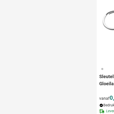
032
Sleute
Gloeil
0
vanaf
Bedruk
Leve