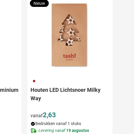
Nieuw
945
luminium
Houten LED Lichtsnoer Milky
Way
2,63
vanaf
Bedrukken vanaf 1 stuks
Levering vanaf
19 augustus