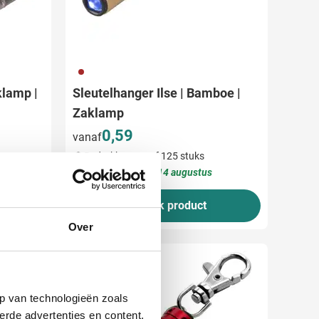
011
klamp |
Sleutelhanger Ilse | Bamboe |
Zaklamp
0,59
vanaf
Bedrukken vanaf 125 stuks
Levering vanaf
14 augustus
Bekijk product
Over
Snel
p van technologieën zoals
erde advertenties en content,