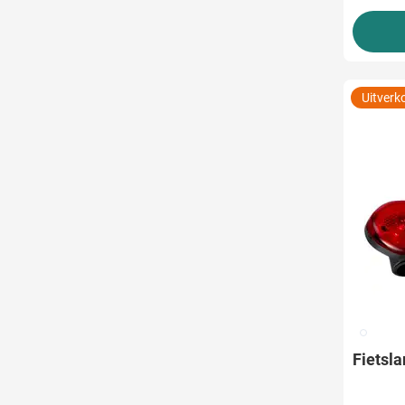
Uitverk
009
Fietsla