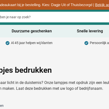
deaukaart bij je bestelling. Kies: Dagje Uit of Thuisbezorgd |
Bekijk a
Duurzame geschenken
Snelle levering
Al 45 jaar helpen wij klanten
Persoonlijk 
uurzaam categorie
hrijfwaren categorie
rinkwaren categorie
jes bedrukken
ntoorartikelen categorie
aar licht in de duisternis? Onze lampjes met opdruk zijn een leuk
adgets & Weggevers categorie
n maken. Laat deze bedrukken met uw logo of bedrijfsnaam.
assen categorie
ten
ectronica categorie