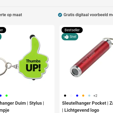
raplu's categorie
erte op maat
Gratis digitaal voorbeeld m
oreca & Keuken categorie
er Bestelhoeveelheid:
rsoonlijk & Veiligheid categorie
er
Bestseller
Snel
door & Vrije tijd categorie
ellen & Kids categorie
xtiel categorie
ties & thema's categorie
elle levering:
05
019
001
002
005
007
018
+2
hanger Duim | Stylus |
Sleutelhanger Pocket | 
mpje
| Lichtgevend logo