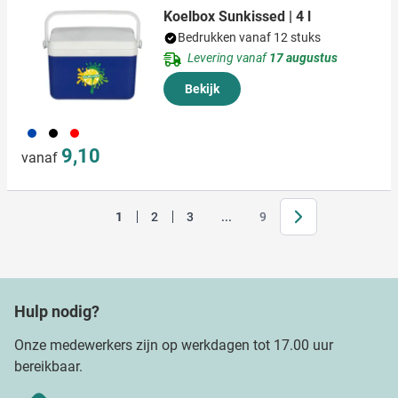
Koelbox Sunkissed | 4 l
Bedrukken vanaf 12 stuks
Levering vanaf
17 augustus
Bekijk
023
001
008
9,10
vanaf
Volgende
Jump forward
1
2
3
...
9
Je leest momenteel pagina
Pagina
Pagina
Pagina
Hulp nodig?
Onze medewerkers zijn op werkdagen tot 17.00 uur
bereikbaar.