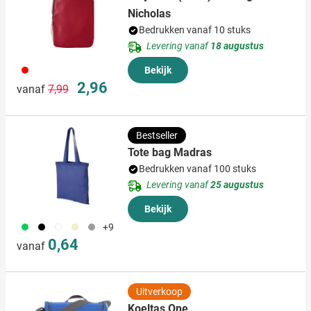
Nicholas
Bedrukken vanaf 10 stuks
Levering vanaf
18 augustus
008
Bekijk
Normale prijs
Speciale prijs
2,96
vanaf
7,99
Bestseller
Tote bag Madras
Bedrukken vanaf 100 stuks
Levering vanaf
25 augustus
Bekijk
153
001
002
311
003
+9
0,64
vanaf
Uitverkoop
Koeltas One