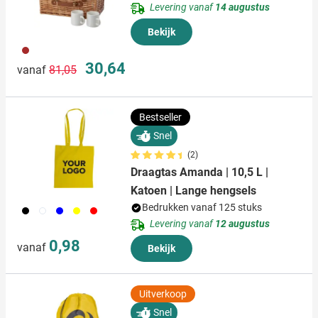
Levering vanaf
14 augustus
Bekijk
011
Normale prijs
Speciale prijs
30,64
vanaf
81,05
Bestseller
Snel
(2)
Draagtas Amanda | 10,5 L |
Katoen | Lange hengsels
Bedrukken vanaf 125 stuks
001
002
005
006
008
Levering vanaf
12 augustus
0,98
vanaf
Bekijk
Uitverkoop
Snel