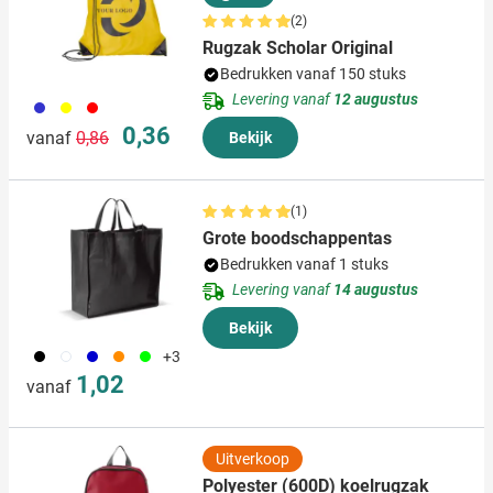
(2)
Rugzak Scholar Original
Bedrukken vanaf 150 stuks
Levering vanaf
12 augustus
023
006
008
Normale prijs
Speciale prijs
0,36
vanaf
0,86
Bekijk
(1)
Grote boodschappentas
Bedrukken vanaf 1 stuks
Levering vanaf
14 augustus
Bekijk
001
002
005
007
029
+3
1,02
vanaf
Uitverkoop
Polyester (600D) koelrugzak