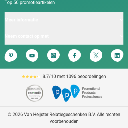
Top 50 promotieartikelen
Meer informatie
Neem contact op met
Van Heijster
Pinterest
YouTube
Instagram
Facebook
Twitter
Linke
8.7/10 met 1096 beoordelingen
Gemiddeld reviewpercentage is 87
© 2026 Van Heijster Relatiegeschenken B.V. Alle rechten
voorbehouden