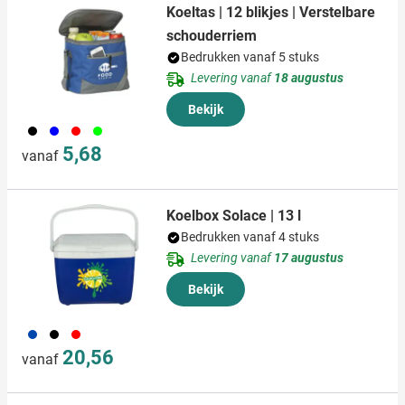
Koeltas | 12 blikjes | Verstelbare
schouderriem
Bedrukken vanaf 5 stuks
Levering vanaf
18 augustus
Bekijk
001
005
008
019
5,68
vanaf
Koelbox Solace | 13 l
Bedrukken vanaf 4 stuks
Levering vanaf
17 augustus
Bekijk
023
001
008
20,56
vanaf