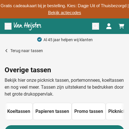
Gratis cadeaukaart bij je bestelling. Kies: Dagje Uit of Thuisbezorgd |
Bekijk actiecodes
Ga naar de inhoud
Menu openen
Persoonlijk advies
Terug naar
tassen
Overige tassen
Bekijk hier onze picknick tassen, portemonnees, koeltassen
en nog veel meer. Tassen zijn uitstekend te bedrukken door
het grote drukoppervlak.
Koeltassen
Papieren tassen
Promo tassen
Picknick 