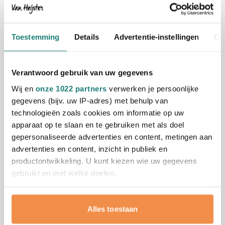
Uitverkoop
Koeltas Misha
Bedrukken vanaf 25 stuks
Toestemming
Details
Advertentie-instellingen
Ov
Verzenddatum in overleg
Bekijk
013
Verantwoord gebruik van uw gegevens
Normale prijs
Speciale prijs
1,51
vanaf
3,90
Wij en
onze 1022 partners
verwerken je persoonlijke
gegevens (bijv. uw IP-adres) met behulp van
technologieën zoals cookies om informatie op uw
Uitverkoop
apparaat op te slaan en te gebruiken met als doel
Picknick rugzak 4 personen
gepersonaliseerde advertenties en content, metingen aan
Bedrukken vanaf 2 stuks
advertenties en content, inzicht in publiek en
Levering vanaf
18 augustus
productontwikkeling. U kunt kiezen wie uw gegevens
Bekijk
gebruikt en met welke doelen.
005
Normale prijs
Speciale prijs
17,81
vanaf
52,52
Als u het toestaat, willen we ook graag:
Alles toestaan
Informatie verzamelen over uw geografische
locatie, die tot een paar meter nauwkeurig kan zijn