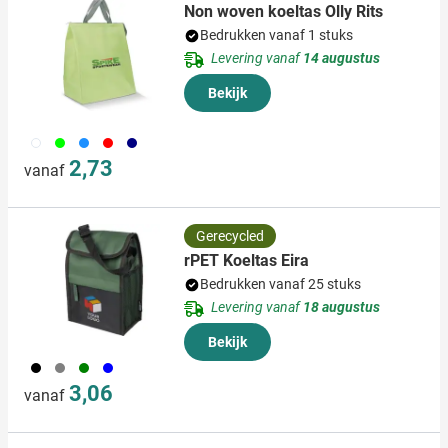
Non woven koeltas Olly Rits
Bedrukken vanaf 1 stuks
Levering vanaf
14 augustus
Bekijk
002
029
018
008
307
2,73
vanaf
Gerecycled
rPET Koeltas Eira
Bedrukken vanaf 25 stuks
Levering vanaf
18 augustus
Bekijk
001
003
004
005
3,06
vanaf