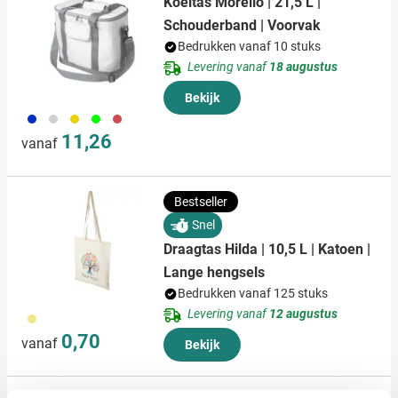
Koeltas Morello | 21,5 L |
Schouderband | Voorvak
Bedrukken vanaf 10 stuks
Levering vanaf
18 augustus
Bekijk
023
002
006
019
008
11,26
vanaf
Bestseller
Snel
Draagtas Hilda | 10,5 L | Katoen |
Lange hengsels
Bedrukken vanaf 125 stuks
Levering vanaf
12 augustus
013
0,70
vanaf
Bekijk