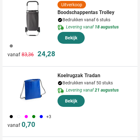
Uitverkoop
Boodschappentas Trolley
Bedrukken vanaf 6 stuks
Levering vanaf
18 augustus
Bekijk
003
Normale prijs
Speciale prijs
24,28
vanaf
83,36
Koelrugzak Tradan
Bedrukken vanaf 50 stuks
Levering vanaf
21 augustus
Bekijk
001
002
046
004
005
+3
0,70
vanaf