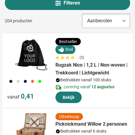
Filteren
204
producten
Bestseller
Snel
(3)
Rugzak Nico | 1,2 L | Non-woven |
Trekkoord | Lichtgewicht
Bedrukken vanaf 100 stuks
001
002
005
007
019
Levering vanaf
12 augustus
0,41
vanaf
Bekijk
Uitverkoop
Picknickmand Willow 2 personen
Bedrukken vanaf 6 stuks