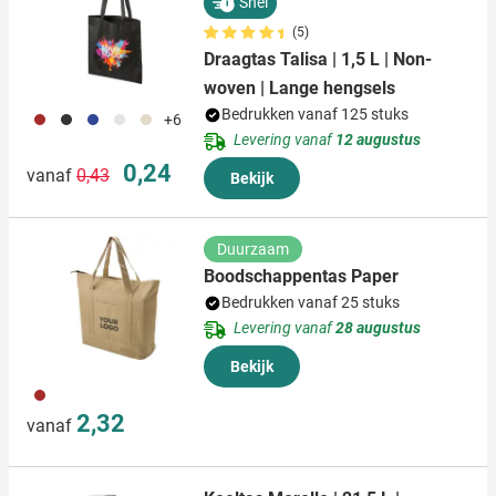
Snel
(5)
Draagtas Talisa | 1,5 L | Non-
woven | Lange hengsels
Bedrukken vanaf 125 stuks
011
001
023
002
013
+6
Levering vanaf
12 augustus
Normale prijs
Speciale prijs
0,24
vanaf
0,43
Bekijk
Duurzaam
Boodschappentas Paper
Bedrukken vanaf 25 stuks
Levering vanaf
28 augustus
Bekijk
011
2,32
vanaf