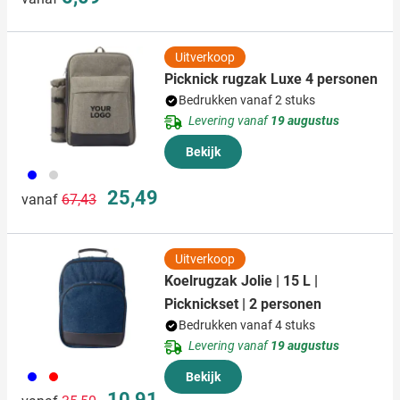
Uitverkoop
Picknick rugzak Luxe 4 personen
Bedrukken vanaf 2 stuks
Levering vanaf
19 augustus
Bekijk
005
027
Normale prijs
Speciale prijs
25,49
vanaf
67,43
Uitverkoop
Koelrugzak Jolie | 15 L |
Picknickset | 2 personen
Bedrukken vanaf 4 stuks
Levering vanaf
19 augustus
005
008
Bekijk
Normale prijs
Speciale prijs
10,91