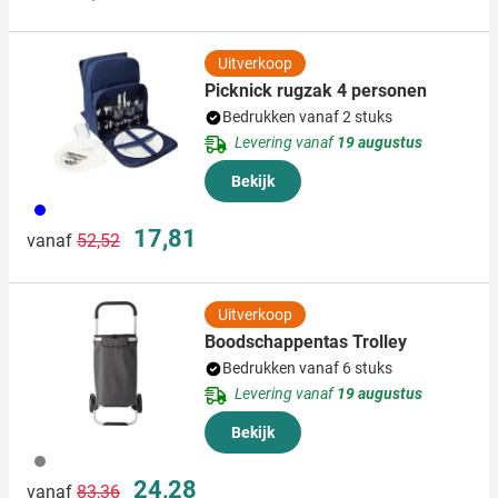
Uitverkoop
Picknick rugzak 4 personen
Bedrukken vanaf 2 stuks
Levering vanaf
19 augustus
Bekijk
005
Normale prijs
Speciale prijs
17,81
vanaf
52,52
Uitverkoop
Boodschappentas Trolley
Bedrukken vanaf 6 stuks
Levering vanaf
19 augustus
Bekijk
003
Normale prijs
Speciale prijs
24,28
vanaf
83,36