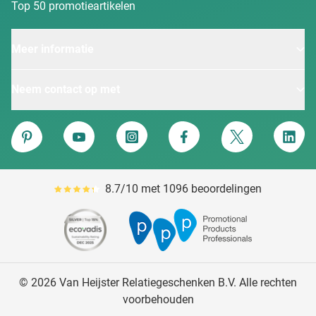
Top 50 promotieartikelen
Meer informatie
Neem contact op met
Van Heijster
Pinterest
YouTube
Instagram
Facebook
Twitter
Linke
8.7/10 met 1096 beoordelingen
Gemiddeld reviewpercentage is 87
© 2026 Van Heijster Relatiegeschenken B.V. Alle rechten
voorbehouden