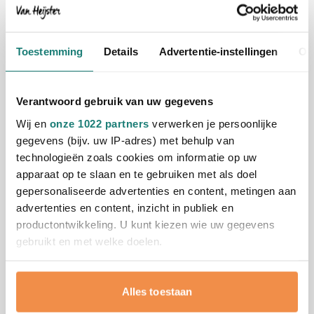
105
546
920
392
580
10,41
vanaf
Toestemming
Details
Advertentie-instellingen
Ov
Elevate polo Markham Heren
Bedrukken vanaf 25 stuks
Verantwoord gebruik van uw gegevens
Levering vanaf
25 augustus
Wij en
onze 1022 partners
verwerken je persoonlijke
gegevens (bijv. uw IP-adres) met behulp van
Bekijk
technologieën zoals cookies om informatie op uw
105
920
546
392
580
apparaat op te slaan en te gebruiken met als doel
2,07
gepersonaliseerde advertenties en content, metingen aan
vanaf
advertenties en content, inzicht in publiek en
productontwikkeling. U kunt kiezen wie uw gegevens
B&C sweater Hero Pro Unisex
gebruikt en met welke doelen.
Bedrukken vanaf 5 stuks
Levering vanaf
25 augustus
Als u het toestaat, willen we ook graag:
Alles toestaan
Informatie verzamelen over uw geografische
Bekijk
locatie, die tot een paar meter nauwkeurig kan zijn