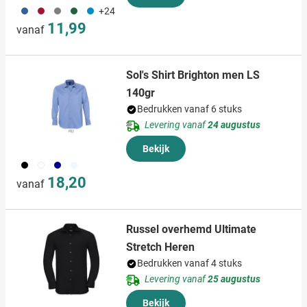
493
494
032
374
033
+24
11,99
vanaf
Sol's Shirt Brighton men LS
140gr
Bedrukken vanaf 6 stuks
Levering vanaf
24 augustus
Bekijk
001
002
307
539
18,20
vanaf
Russel overhemd Ultimate
Stretch Heren
Bedrukken vanaf 4 stuks
Levering vanaf
25 augustus
Bekijk