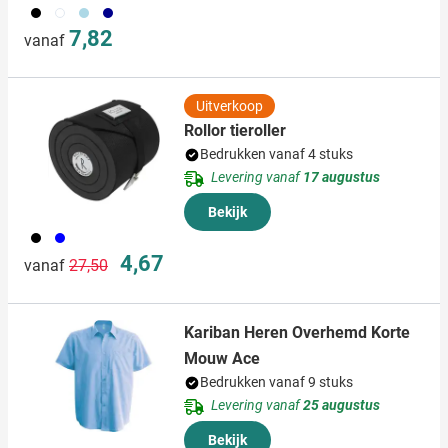
001
002
018
307
7,82
vanaf
Uitverkoop
Rollor tieroller
Bedrukken vanaf 4 stuks
Levering vanaf
17 augustus
Bekijk
001
005
Normale prijs
Speciale prijs
4,67
vanaf
27,50
Kariban Heren Overhemd Korte
Mouw Ace
Bedrukken vanaf 9 stuks
Levering vanaf
25 augustus
Bekijk