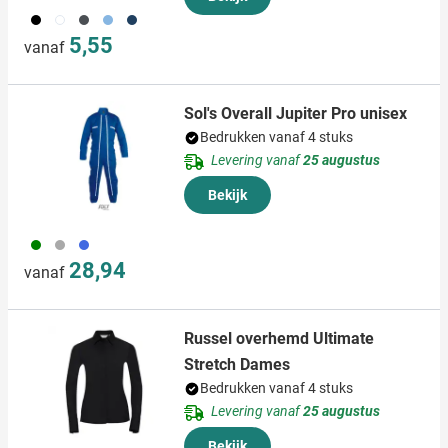
001
002
874
018
536
5,55
vanaf
Sol's Overall Jupiter Pro unisex
Bedrukken vanaf 4 stuks
Levering vanaf
25 augustus
Bekijk
935
491
948
28,94
vanaf
Russel overhemd Ultimate
Stretch Dames
Bedrukken vanaf 4 stuks
Levering vanaf
25 augustus
Bekijk