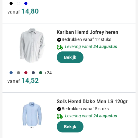
001
002
037
14,80
vanaf
Kariban Hemd Jofrey heren
Bedrukken vanaf 12 stuks
Levering vanaf
24 augustus
Bekijk
493
032
494
396
374
+24
14,52
vanaf
Sol's Hemd Blake Men LS 120gr
Bedrukken vanaf 5 stuks
Levering vanaf
24 augustus
Bekijk