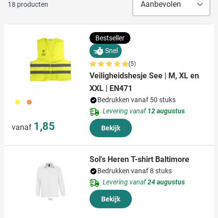
18
producten
Bestseller
Snel
(5)
Veiligheidshesje See | M, XL en
XXL | EN471
Bedrukken vanaf 50 stuks
006
007
Levering vanaf
12 augustus
1,85
vanaf
Bekijk
Sol's Heren T-shirt Baltimore
Bedrukken vanaf 8 stuks
Levering vanaf
24 augustus
Bekijk