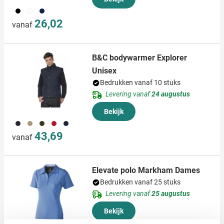
001
002
131
26,02
vanaf
B&C bodywarmer Explorer
Unisex
Bedrukken vanaf 10 stuks
Levering vanaf
24 augustus
Bekijk
001
357
402
008
536
43,69
vanaf
Elevate polo Markham Dames
Bedrukken vanaf 25 stuks
Levering vanaf
25 augustus
Bekijk