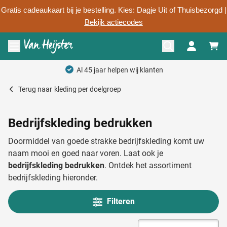
Gratis cadeaukaart bij je bestelling. Kies: Dagje Uit of Thuisbezorgd |
Bekijk actiecodes
Ga naar de inhoud
Menu openen
Persoonlijk advies
Terug naar
kleding per doelgroep
Bedrijfskleding bedrukken
Doormiddel van goede strakke bedrijfskleding komt uw
naam mooi en goed naar voren. Laat ook je
bedrijfskleding bedrukken
. Ontdek het assortiment
bedrijfskleding hieronder.
Filteren