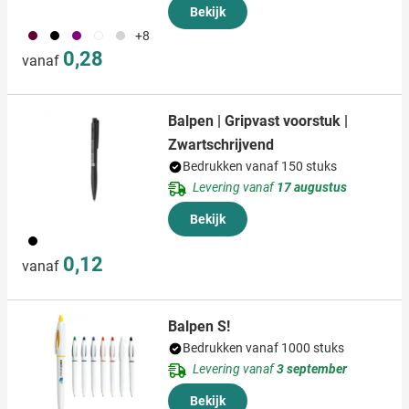
Bekijk
010
001
024
002
355
+8
0,28
vanaf
Balpen | Gripvast voorstuk |
Zwartschrijvend
Bedrukken vanaf 150 stuks
Levering vanaf
17 augustus
Bekijk
001
0,12
vanaf
Balpen S!
Bedrukken vanaf 1000 stuks
Levering vanaf
3 september
Bekijk