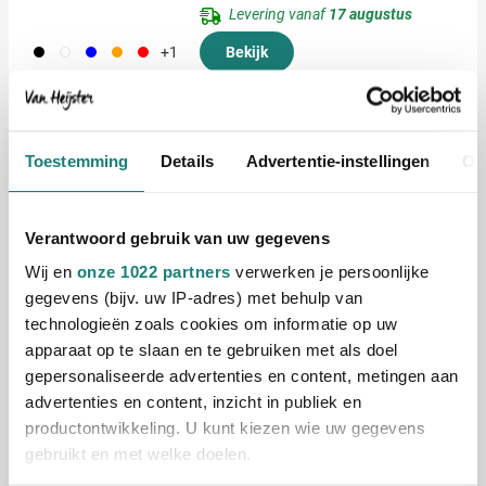
Levering vanaf
17 augustus
001
002
005
007
008
+1
Bekijk
0,16
vanaf
Balpen S45 Silk Touch
Toestemming
Details
Advertentie-instellingen
Ov
Bedrukken vanaf 1000 stuks
Levering vanaf
3 september
Verantwoord gebruik van uw gegevens
Bekijk
Wij en
onze 1022 partners
verwerken je persoonlijke
001
024
002
530
004
+6
gegevens (bijv. uw IP-adres) met behulp van
0,38
technologieën zoals cookies om informatie op uw
vanaf
apparaat op te slaan en te gebruiken met als doel
gepersonaliseerde advertenties en content, metingen aan
Duurzaam
advertenties en content, inzicht in publiek en
BIC® Balpen Met Lanyard 4
productontwikkeling. U kunt kiezen wie uw gegevens
Colours® Color Digital [4-in-1]
gebruikt en met welke doelen.
Bedrukken vanaf 250 stuks