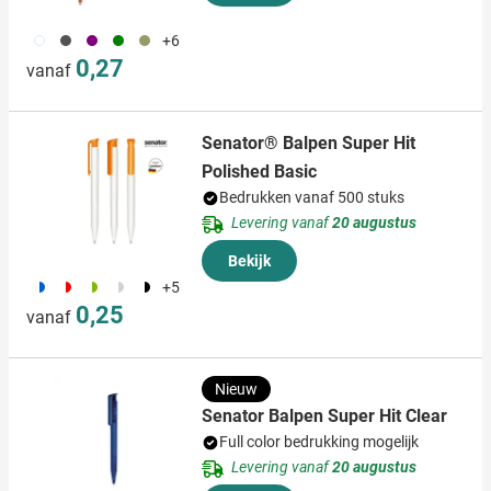
002
387
024
004
116
+6
0,27
vanaf
Senator® Balpen Super Hit
Polished Basic
Bedrukken vanaf 500 stuks
Levering vanaf
20 augustus
Bekijk
187
188
224
873
169
+5
0,25
vanaf
Nieuw
Senator Balpen Super Hit Clear
Full color bedrukking mogelijk
Levering vanaf
20 augustus