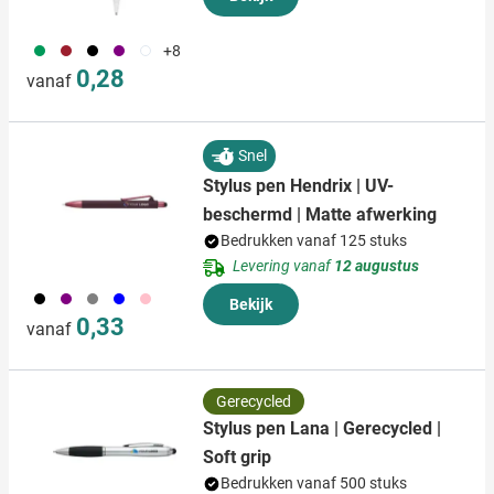
060
371
001
024
002
+8
0,28
vanaf
Snel
Stylus pen Hendrix | UV-
beschermd | Matte afwerking
Bedrukken vanaf 125 stuks
Levering vanaf
12 augustus
001
024
003
005
017
Bekijk
0,33
vanaf
Gerecycled
Stylus pen Lana | Gerecycled |
Soft grip
Bedrukken vanaf 500 stuks