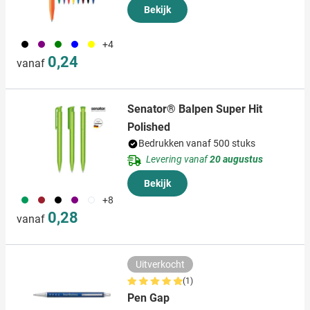
Bekijk
001
024
004
005
006
+4
0,24
vanaf
Senator® Balpen Super Hit
Polished
Bedrukken vanaf 500 stuks
Levering vanaf
20 augustus
Bekijk
060
371
001
024
002
+8
0,28
vanaf
Uitverkocht
(1)
Pen Gap