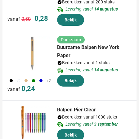
Bedrukken vanaf 200 stuks
Levering vanaf
14 augustus
Normale prijs
Speciale prijs
0,28
vanaf
0,50
Bekijk
Duurzaam
Duurzame Balpen New York
Paper
Bedrukken vanaf 1 stuks
Levering vanaf
14 augustus
001
002
311
004
005
+2
Bekijk
0,24
vanaf
Balpen Pier Clear
Bedrukken vanaf 1000 stuks
Levering vanaf
3 september
Bekijk