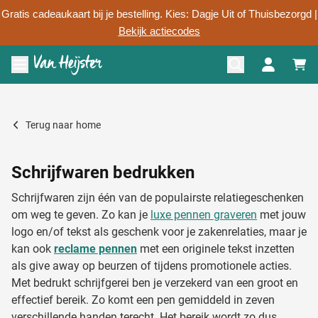
Gratis cadeaukaart bij je bestelling. Kies: Dagje Uit of Thuisbezorgd |
Bekijk actiecodes
Ga naar de inhoud
Menu openen
Persoonlijk advies
Terug naar
home
Schrijfwaren bedrukken
Schrijfwaren zijn één van de populairste relatiegeschenken
om weg te geven. Zo kan je
luxe pennen graveren
met jouw
logo en/of tekst als geschenk voor je zakenrelaties, maar je
kan ook
reclame pennen
met een originele tekst inzetten
als give away op beurzen of tijdens promotionele acties.
Met bedrukt schrijfgerei ben je verzekerd van een groot en
effectief bereik. Zo komt een pen gemiddeld in zeven
verschillende handen terecht. Het bereik wordt zo dus