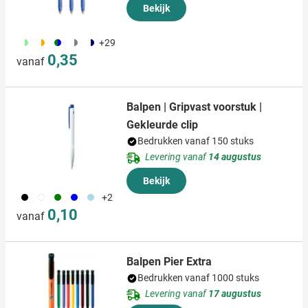
Bekijk
191
192
193
197
055
+29
0,35
vanaf
Balpen | Gripvast voorstuk |
Gekleurde clip
Bedrukken vanaf 150 stuks
Levering vanaf
14 augustus
Bekijk
001
002
004
005
018
+2
0,10
vanaf
Balpen Pier Extra
Bedrukken vanaf 1000 stuks
Levering vanaf
17 augustus