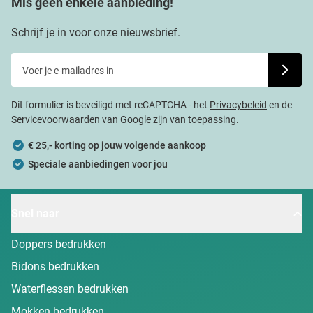
Mis geen enkele aanbieding!
Schrijf je in voor onze nieuwsbrief.
Voer je e-mailadres in
Schrijf j
Dit formulier is beveiligd met reCAPTCHA - het
Privacybeleid
en de
Servicevoorwaarden
van
Google
zijn van toepassing.
€ 25,- korting op jouw volgende aankoop
Speciale aanbiedingen voor jou
Snel naar
Doppers bedrukken
Bidons bedrukken
Waterflessen bedrukken
Mokken bedrukken