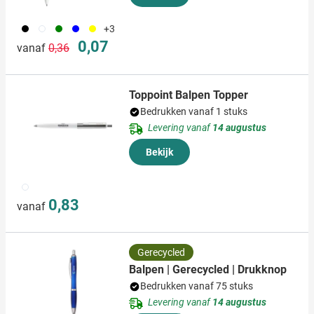
001
002
004
005
006
+3
Normale prijs
Speciale prijs
0,07
vanaf
0,36
Toppoint Balpen Topper
Bedrukken vanaf 1 stuks
Levering vanaf
14 augustus
Bekijk
002
0,83
vanaf
Gerecycled
Balpen | Gerecycled | Drukknop
Bedrukken vanaf 75 stuks
Levering vanaf
14 augustus