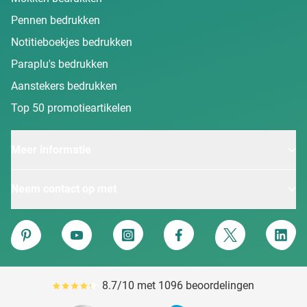
Pennen bedrukken
Notitieboekjes bedrukken
Paraplu's bedrukken
Aanstekers bedrukken
Top 50 promotieartikelen
Meer informatie
Neem contact op met
Van Heijster
Pinterest
YouTube
Instagram
Facebook
Twitter
Linke
8.7/10 met 1096 beoordelingen
Gemiddeld reviewpercentage is 87