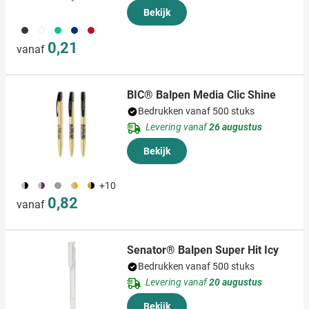
Bekijk
001
002
004
005
008
0,21
vanaf
BIC® Balpen Media Clic Shine
Bedrukken vanaf 500 stuks
Levering vanaf
26 augustus
Bekijk
282
161
173
162
250
+10
0,82
vanaf
Senator® Balpen Super Hit Icy
Bedrukken vanaf 500 stuks
Levering vanaf
20 augustus
Bekijk