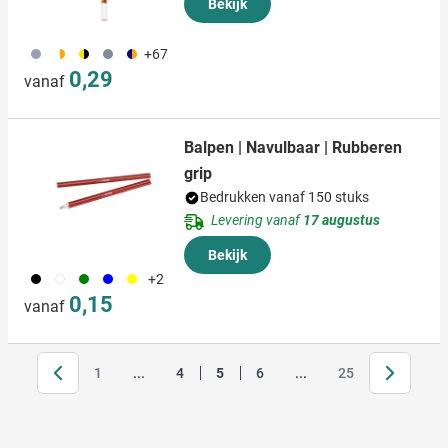
Bekijk
709
192
076
197
077
+67
0,29
vanaf
Balpen | Navulbaar | Rubberen
grip
Bedrukken vanaf 150 stuks
Levering vanaf
17 augustus
Bekijk
001
002
004
005
006
+2
0,15
vanaf
Volgende
Jump forward
1
...
4
5
6
...
25
Pagina
Pagina
Je leest momenteel pagina
Pagina
Pagina