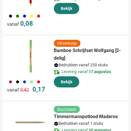
Bekijk
001
004
005
006
008
0,08
vanaf
Uitverkoop
Bamboe Schrijfset Wolfgang [2-
delig]
Bedrukken vanaf 250 stuks
Levering vanaf
17 augustus
011
001
023
029
008
Bekijk
Normale prijs
Speciale prijs
0,17
vanaf
0,42
Duurzaam
Timmermanspotlood Maderos
Bedrukken vanaf 1 stuks
Levering vanaf
20 augustus