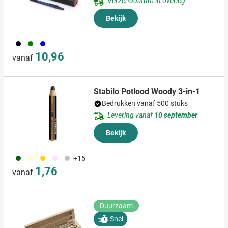
Verzenddatum in overleg
Bekijk
001
004
005
10,96
vanaf
Stabilo Potlood Woody 3-in-1
Bedrukken vanaf 500 stuks
Levering vanaf
10 september
Bekijk
060
360
031
361
032
+15
1,76
vanaf
Duurzaam
Snel