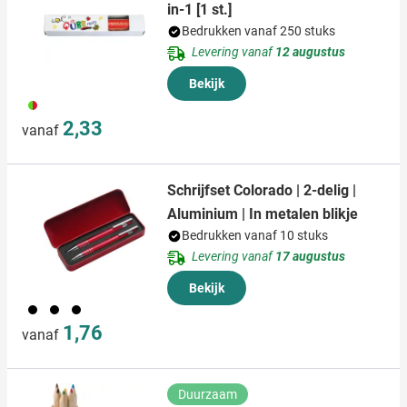
partners kunnen deze gegevens combineren met andere
in-1 [1 st.]
informatie die u aan ze heeft verstrekt of die ze hebben
Bedrukken vanaf 250 stuks
verzameld op basis van uw gebruik van hun services.
Levering vanaf
12 augustus
Bekijk
009
2,33
vanaf
Schrijfset Colorado | 2-delig |
Aluminium | In metalen blikje
Bedrukken vanaf 10 stuks
Levering vanaf
17 augustus
Bekijk
001
023
008
1,76
vanaf
Duurzaam