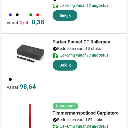
Levering vanaf
17 augustus
023
001
002
004
008
Bekijk
Normale prijs
Speciale prijs
0,38
vanaf
0,64
Parker Sonnet GT Rollerpen
Bedrukken vanaf 5 stuks
Levering vanaf
17 augustus
Bekijk
001
98,64
vanaf
Duurzaam
Timmermanspotlood Carpintero
Bedrukken vanaf 57 stuks
Levering vanaf
24 augustus