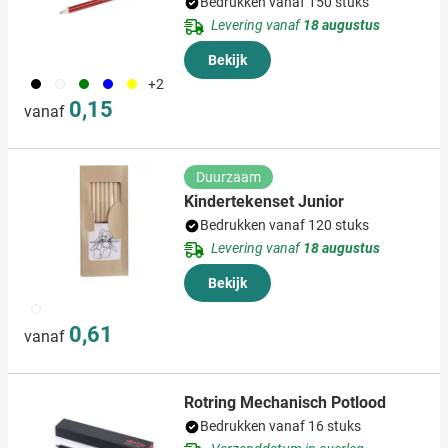
Bedrukken vanaf 150 stuks
Levering vanaf
18 augustus
Bekijk
001
002
004
005
006
+2
0,15
vanaf
Duurzaam
Kindertekenset Junior
Bedrukken vanaf 120 stuks
Levering vanaf
18 augustus
Bekijk
009
0,61
vanaf
Rotring Mechanisch Potlood
Bedrukken vanaf 16 stuks