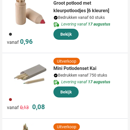
Groot potlood met
kleurpotloodjes [6 kleuren]
Bedrukken vanaf 60 stuks
Levering vanaf
17 augustus
011
Bekijk
0,96
vanaf
Uitverkoop
Mini Potlodenset Kai
Bedrukken vanaf 750 stuks
Levering vanaf
17 augustus
Bekijk
011
Normale prijs
Speciale prijs
0,08
vanaf
0,13
Uitverkoop