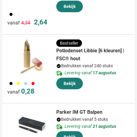
Bekijk
001
002
Normale prijs
Speciale prijs
2,64
vanaf
4,34
Bestseller
Potlodenset Libbie [6 kleuren] |
FSC® hout
Bedrukken vanaf 240 stuks
Levering vanaf
17 augustus
001
006
018
008
Bekijk
0,28
vanaf
Parker IM GT Balpen
Bedrukken vanaf 5 stuks
Levering vanaf
21 augustus