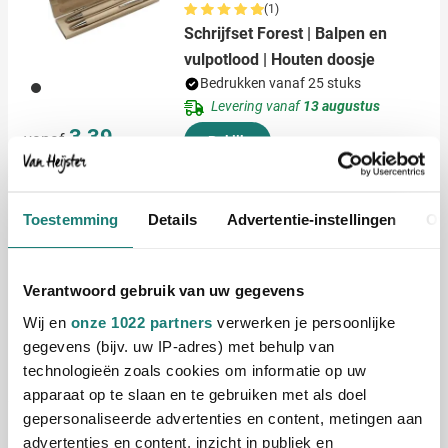
(1)
Schrijfset Forest | Balpen en
vulpotlood | Houten doosje
Bedrukken vanaf 25 stuks
011
Levering vanaf
13 augustus
3,39
vanaf
Bekijk
Duurzaam
Toestemming
Details
Advertentie-instellingen
Ov
BIC® balpen 4 colours
Bedrukken vanaf 250 stuks
Levering vanaf
27 augustus
Verantwoord gebruik van uw gegevens
Bekijk
Wij en
onze 1022 partners
verwerken je persoonlijke
001
188
002
224
169
+2
gegevens (bijv. uw IP-adres) met behulp van
1,65
vanaf
technologieën zoals cookies om informatie op uw
apparaat op te slaan en te gebruiken met als doel
gepersonaliseerde advertenties en content, metingen aan
Stabilo Kleurpotlood Woody Duo
advertenties en content, inzicht in publiek en