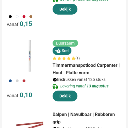
Bekijk
001
002
008
945
0,15
vanaf
Duurzaam
Snel
(1)
Timmermanspotlood Carpenter |
Hout | Platte vorm
Bedrukken vanaf 125 stuks
023
002
008
Levering vanaf
13 augustus
0,10
vanaf
Bekijk
Balpen | Navulbaar | Rubberen
grip