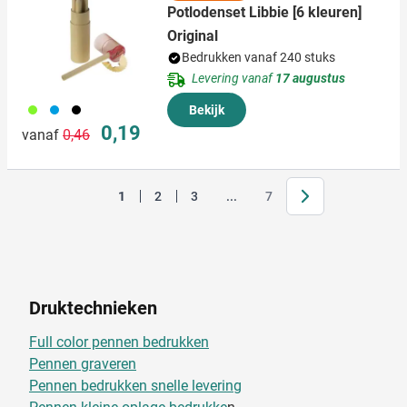
Potlodenset Libbie [6 kleuren]
Original
Bedrukken vanaf 240 stuks
Levering vanaf
17 augustus
006
018
008
Bekijk
Normale prijs
Speciale prijs
0,19
vanaf
0,46
Volgende
Jump forward
1
2
3
...
7
Je leest momenteel pagina
Pagina
Pagina
Pagina
Druktechnieken
Full color pennen bedrukken
Pennen graveren
Pennen bedrukken snelle levering