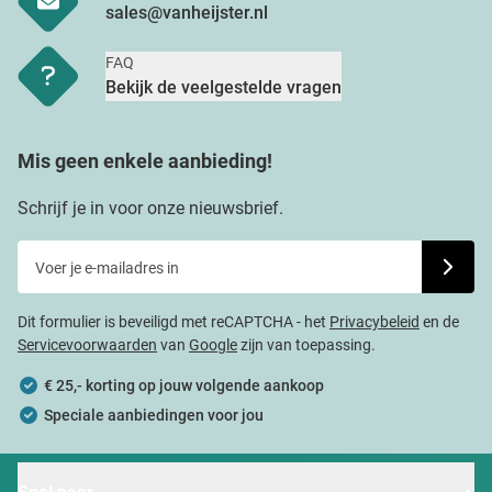
sales@vanheijster.nl
FAQ
Bekijk de veelgestelde vragen
Mis geen enkele aanbieding!
Schrijf je in voor onze nieuwsbrief.
Voer je e-mailadres in
Schrijf j
Dit formulier is beveiligd met reCAPTCHA - het
Privacybeleid
en de
Servicevoorwaarden
van
Google
zijn van toepassing.
€ 25,- korting op jouw volgende aankoop
Speciale aanbiedingen voor jou