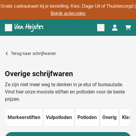
Gratis cadeaukaart bij je bestelling. Kies: Dagje Uit of Thuisbezorgd |
Bekijk actiecodes
Ga naar de inhoud
Menu openen
Persoonlijk advies
Terug naar
schrijfwaren
Overige schrijfwaren
Ze zijn niet meer weg te denken in je etui of bureaulade.
Vind hier onze mooiste stiften en potloden voor de beste
prijzen.
Markeerstiften
Vulpotloden
Potloden
Overig
Kleur