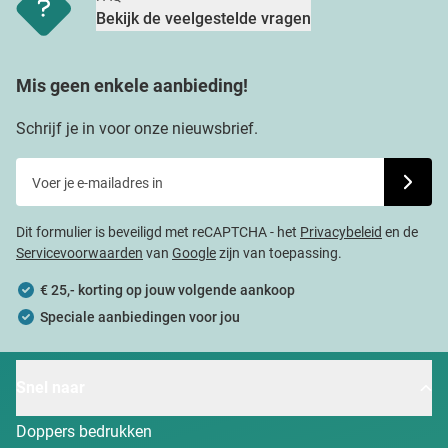
Bekijk de veelgestelde vragen
Mis geen enkele aanbieding!
Schrijf je in voor onze nieuwsbrief.
Voer je e-mailadres in
Schrijf j
Dit formulier is beveiligd met reCAPTCHA - het
Privacybeleid
en de
Servicevoorwaarden
van
Google
zijn van toepassing.
€ 25,- korting op jouw volgende aankoop
Speciale aanbiedingen voor jou
Snel naar
Doppers bedrukken