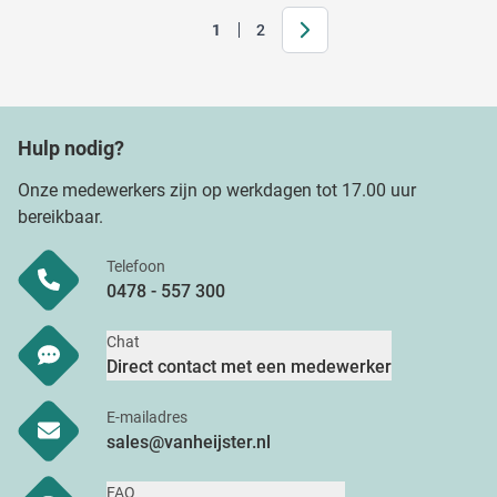
Volgende
1
2
Je leest momenteel pagina
Pagina
Hulp nodig?
Onze medewerkers zijn op werkdagen tot 17.00 uur
bereikbaar.
Telefoon
0478 - 557 300
Chat
Direct contact met een medewerker
E-mailadres
sales@vanheijster.nl
FAQ