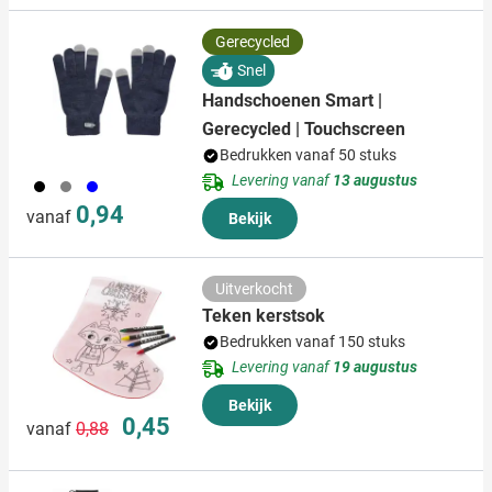
Gerecycled
Snel
Handschoenen Smart |
Gerecycled | Touchscreen
Bedrukken vanaf 50 stuks
Levering vanaf
13 augustus
001
003
005
0,94
vanaf
Bekijk
Uitverkocht
Teken kerstsok
Bedrukken vanaf 150 stuks
Levering vanaf
19 augustus
Bekijk
Normale prijs
Speciale prijs
0,45
vanaf
0,88