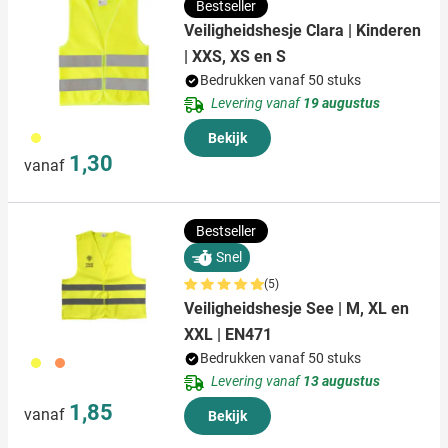
Bestseller
Veiligheidshesje Clara | Kinderen
| XXS, XS en S
Bedrukken vanaf 50 stuks
Levering vanaf
19 augustus
006
Bekijk
1,30
vanaf
Bestseller
Snel
(5)
Veiligheidshesje See | M, XL en
XXL | EN471
Bedrukken vanaf 50 stuks
006
007
Levering vanaf
13 augustus
1,85
vanaf
Bekijk