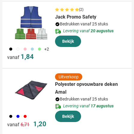
(2)
Jack Promo Safety
Bedrukken vanaf 25 stuks
Levering vanaf
20 augustus
Bekijk
001
002
017
018
029
+2
1,84
vanaf
Uitverkoop
Polyester opvouwbare deken
Amal
Bedrukken vanaf 25 stuks
Levering vanaf
17 augustus
001
005
008
Bekijk
Normale prijs
Speciale prijs
1,20
vanaf
6,71