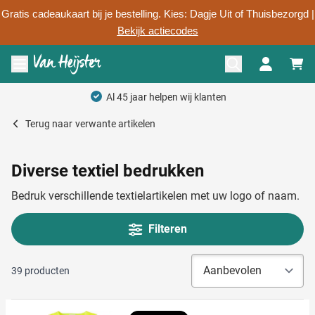
Gratis cadeaukaart bij je bestelling. Kies: Dagje Uit of Thuisbezorgd |
Bekijk actiecodes
Ga naar de inhoud
Menu openen
Persoonlijk advies
Terug naar
verwante artikelen
Diverse textiel bedrukken
Bedruk verschillende textielartikelen met uw logo of naam.
Filteren
39
producten