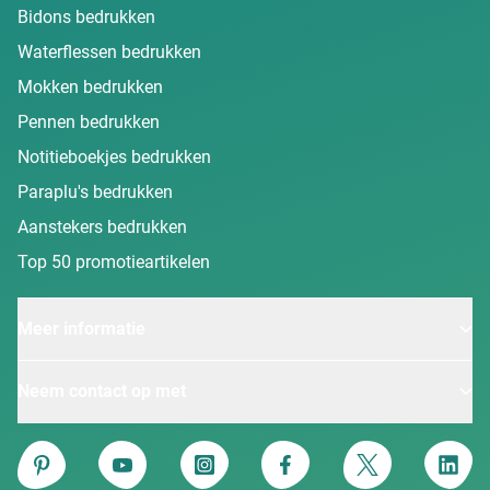
Bidons bedrukken
Waterflessen bedrukken
Mokken bedrukken
Pennen bedrukken
Notitieboekjes bedrukken
Paraplu's bedrukken
Aanstekers bedrukken
Top 50 promotieartikelen
Meer informatie
Neem contact op met
Van Heijster
Pinterest
YouTube
Instagram
Facebook
Twitter
Linke