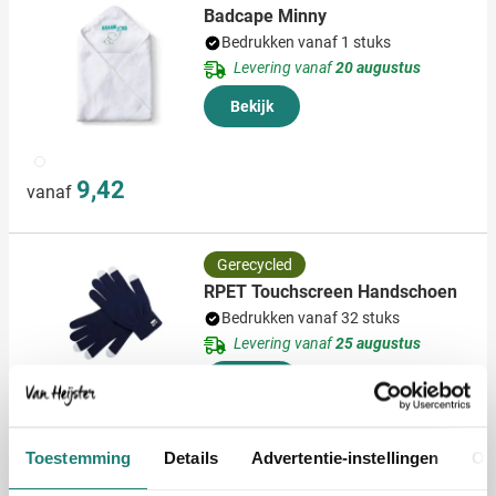
Badcape Minny
Bedrukken vanaf 1 stuks
Levering vanaf
20 augustus
Bekijk
002
9,42
vanaf
Gerecycled
RPET Touchscreen Handschoen
Bedrukken vanaf 32 stuks
Levering vanaf
25 augustus
Bekijk
536
1,12
vanaf
Toestemming
Details
Advertentie-instellingen
Ov