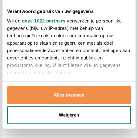
Smartphone reinigingsset [2-
Verantwoord gebruik van uw gegevens
delig]
Bedrukken vanaf 1 stuks
Wij en
onze 1022 partners
verwerken je persoonlijke
Levering vanaf
17 augustus
gegevens (bijv. uw IP-adres) met behulp van
technologieën zoals cookies om informatie op uw
Bekijk
apparaat op te slaan en te gebruiken met als doel
304
gepersonaliseerde advertenties en content, metingen aan
0,97
vanaf
advertenties en content, inzicht in publiek en
productontwikkeling. U kunt kiezen wie uw gegevens
gebruikt en met welke doelen.
(1)
Schermreiniger Ritsh | 30 ml |
Als u het toestaat, willen we ook graag:
Spray | Met microvezeldoekje
Alles toestaan
Informatie verzamelen over uw geografische
Bedrukken vanaf 100 stuks
locatie, die tot een paar meter nauwkeurig kan zijn
Levering vanaf
18 augustus
Uw apparaat identificeren door het actief te
002
005
008
Weigeren
Bekijk
scannen op specifieke eigenschappen (fingerprinting)
0,77
vanaf
Lees meer over hoe uw persoonlijke gegevens worden
verwerkt en stel uw voorkeuren in het
detailgedeelte
in.