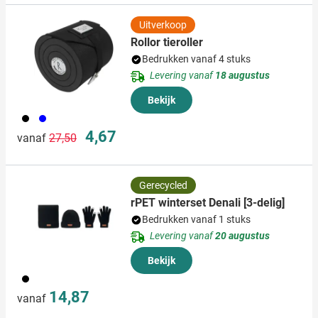
Uitverkoop
Rollor tieroller
Bedrukken vanaf 4 stuks
Levering vanaf
18 augustus
Bekijk
001
005
Normale prijs
Speciale prijs
4,67
vanaf
27,50
Gerecycled
rPET winterset Denali [3-delig]
Bedrukken vanaf 1 stuks
Levering vanaf
20 augustus
Bekijk
001
14,87
vanaf