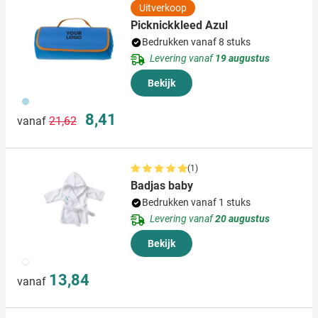
Uitverkoop
Picknickkleed Azul
Bedrukken vanaf 8 stuks
Levering vanaf
19 augustus
Bekijk
018
Normale prijs
Speciale prijs
8,41
vanaf
21,62
(1)
Badjas baby
Bedrukken vanaf 1 stuks
Levering vanaf
20 augustus
Bekijk
002
13,84
vanaf